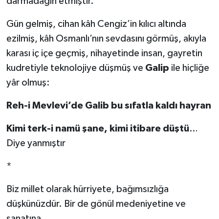
darmadağın etmiştir.
Gün gelmiş, cihan kâh Cengiz’in kılıcı altında
ezilmiş, kâh Osmanlı’nın sevdasını görmüş, akıyla
karası iç içe geçmiş, nihayetinde insan, gayretin
kudretiyle teknolojiye düşmüş ve
Galip
ile hiçliğe
yâr olmuş:
Reh-i Mevlevi’de Galib bu sıfatla kaldı hayran
Kimi terk-i namü şane, kimi itibare düştü
…
Diye yanmıştır
*
Biz millet olarak hürriyete, bağımsızlığa
düşkünüzdür. Bir de gönül medeniyetine ve
sanatına…