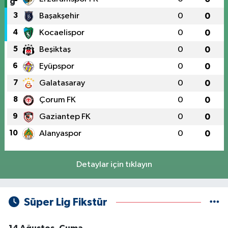
3
Başakşehir
0
0
4
Kocaelispor
0
0
5
Beşiktaş
0
0
6
Eyüpspor
0
0
7
Galatasaray
0
0
8
Çorum FK
0
0
9
Gaziantep FK
0
0
10
Alanyaspor
0
0
Detaylar için tıklayın
Süper Lig Fikstür