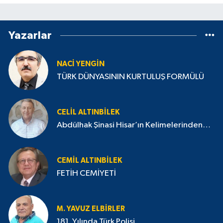
Yazarlar
NACI YENGIN
TÜRK DÜNYASININ KURTULUŞ FORMÜLÜ
CELIL ALTINBILEK
Abdülhak Şinasi Hisar’ın Kelimelerinden…
CEMIL ALTINBILEK
FETİH CEMİYETİ
M. YAVUZ ELBIRLER
181. Yılında Türk Polisi