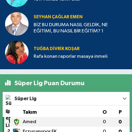
SEYHAN ÇAĞLAR EMEN
BİZ BU DURUMA NASIL GELDİK, NE
EĞİTİMİ, BU NASIL BİR EĞİTİM? 1
TUĞBA DIVRIK KOŞAR
Rafa konan raporlar masaya inmeli
Süper Lig Puan Durumu
Süper Lig
#
Takım
O
P
1
Amed
0
0
2
Erzurumspor FK
0
0