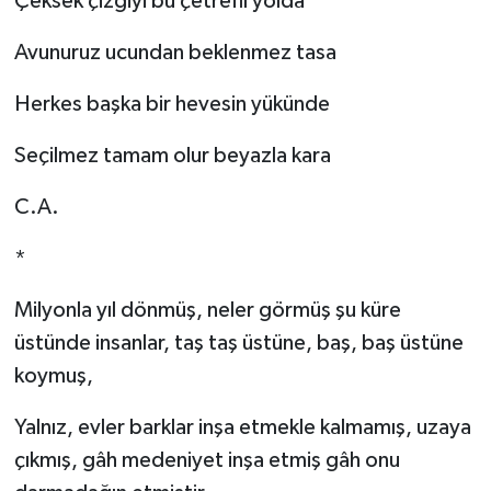
Çeksek çizgiyi bu çetrefil yolda
Avunuruz ucundan beklenmez tasa
Herkes başka bir hevesin yükünde
Seçilmez tamam olur beyazla kara
C.A.
*
Milyonla yıl dönmüş, neler görmüş şu küre
üstünde insanlar, taş taş üstüne, baş, baş üstüne
koymuş,
Yalnız, evler barklar inşa etmekle kalmamış, uzaya
çıkmış, gâh medeniyet inşa etmiş gâh onu