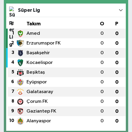
Süper Lig
#
Takım
O
P
1
Amed
0
0
2
Erzurumspor FK
0
0
3
Başakşehir
0
0
4
Kocaelispor
0
0
5
Beşiktaş
0
0
6
Eyüpspor
0
0
7
Galatasaray
0
0
8
Çorum FK
0
0
9
Gaziantep FK
0
0
10
Alanyaspor
0
0