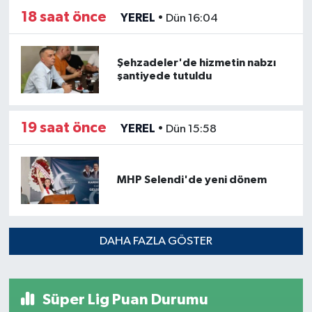
18 saat önce
YEREL
•
Dün 16:04
Şehzadeler'de hizmetin nabzı
şantiyede tutuldu
19 saat önce
YEREL
•
Dün 15:58
MHP Selendi'de yeni dönem
DAHA FAZLA GÖSTER
Süper Lig Puan Durumu