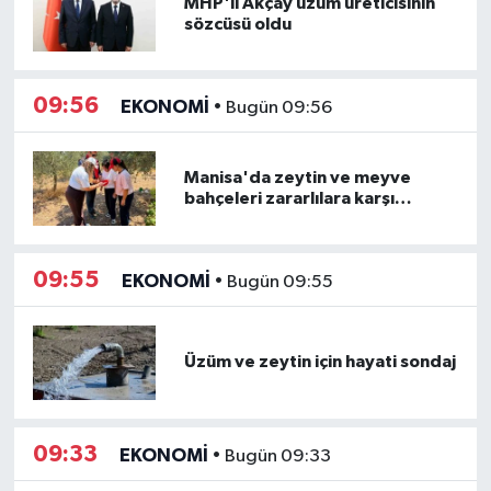
MHP'li Akçay üzüm üreticisinin
sözcüsü oldu
09:56
EKONOMİ
•
Bugün 09:56
Manisa'da zeytin ve meyve
bahçeleri zararlılara karşı
takipte
09:55
EKONOMİ
•
Bugün 09:55
Üzüm ve zeytin için hayati sondaj
09:33
EKONOMİ
•
Bugün 09:33