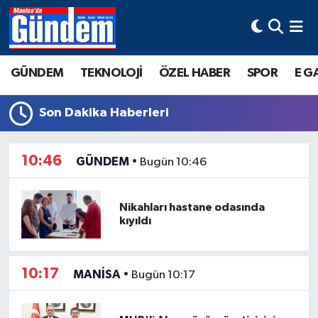
Manisa Hava Durumu
GÜNDEM
TEKNOLOJİ
ÖZEL HABER
SPOR
E G
Manisa Trafik Yoğunluk Haritası
Son Dakika Haberleri
Süper Lig Puan Durumu ve Fikstür
10:46
GÜNDEM
•
Bugün 10:46
Tüm Manşetler
Son Dakika Haberleri
Nikahları hastane odasında
kıyıldı
Haber Arşivi
10:17
MANİSA
•
Bugün 10:17