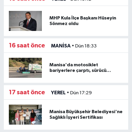
MHP Kula İlçe Başkanı Hüseyin
Sönmez oldu
16 saat önce
MANİSA
•
Dün 18:33
Manisa'da motosiklet
bariyerlere çarptı, sürücü
hayatını kaybetti
17 saat önce
YEREL
•
Dün 17:29
Manisa Büyükşehir Belediyesi'ne
Sağlıklı İşyeri Sertifikası