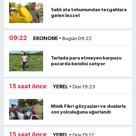
Saklı ata tohumundan tezgahlara
gelen lezzet
09:22
EKONOMİ
•
Bugün 09:22
Tarlada para etmeyen karpuzu
pazarda kendisi satıyor
15 saat önce
YEREL
•
Dün 19:23
Minik Fikri gözyaşları ve dualarla
son yolculuğuna uğurlandı
15 saat önce
YEREL
•
Dün 19:12