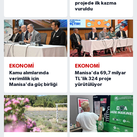
projede ilk kazma
vuruldu
EKONOMİ
EKONOMİ
Kamu alımlarında
Manisa'da 69,7 milyar
verimlilik için
TL'lik 324 proje
Manisa'da güç birliği
yürütülüyor