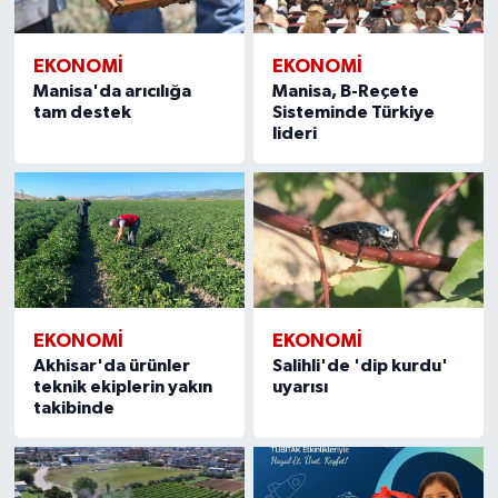
EKONOMİ
EKONOMİ
Manisa'da arıcılığa
Manisa, B-Reçete
tam destek
Sisteminde Türkiye
lideri
EKONOMİ
EKONOMİ
Akhisar'da ürünler
Salihli'de 'dip kurdu'
teknik ekiplerin yakın
uyarısı
takibinde