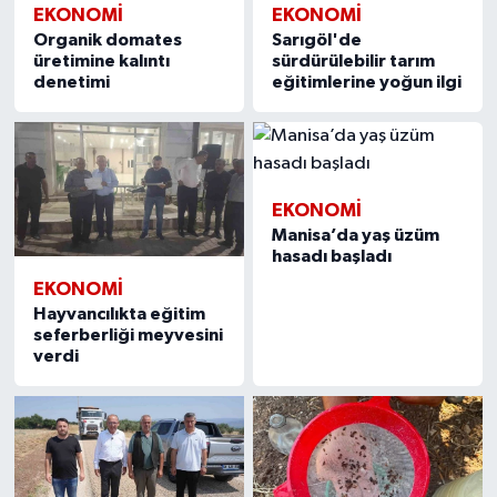
EKONOMİ
EKONOMİ
Organik domates
Sarıgöl'de
üretimine kalıntı
sürdürülebilir tarım
denetimi
eğitimlerine yoğun ilgi
EKONOMİ
Manisa’da yaş üzüm
hasadı başladı
EKONOMİ
Hayvancılıkta eğitim
seferberliği meyvesini
verdi