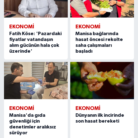
EKONOMİ
EKONOMİ
Fatih Köse: 'Pazardaki
Manisa bağlarında
fiyatlar vatandaşın
hasat öncesi rekolte
alım gücünün hala çok
saha çalışmaları
üzerinde'
başladı
EKONOMİ
EKONOMİ
Manisa'da gıda
Dünyanın ilk incirinde
güvenliği için
son hasat bereketi
denetimler aralıksız
sürüyor