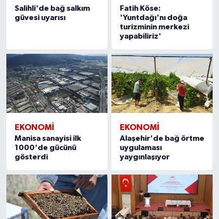
Salihli'de bağ salkım
Fatih Köse:
güvesi uyarısı
'Yuntdağı'nı doğa
turizminin merkezi
yapabiliriz'
EKONOMİ
EKONOMİ
Manisa sanayisi ilk
Alaşehir'de bağ örtme
1000'de gücünü
uygulaması
gösterdi
yaygınlaşıyor