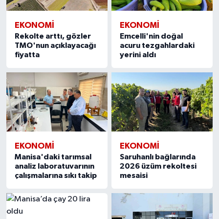
EKONOMİ
EKONOMİ
Rekolte arttı, gözler
Emcelli'nin doğal
TMO'nun açıklayacağı
acuru tezgahlardaki
fiyatta
yerini aldı
EKONOMİ
EKONOMİ
Manisa'daki tarımsal
Saruhanlı bağlarında
analiz laboratuvarının
2026 üzüm rekoltesi
çalışmalarına sıkı takip
mesaisi