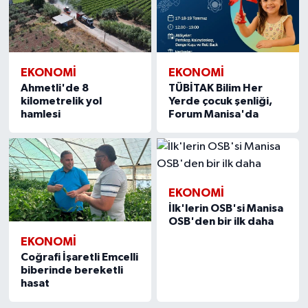
EKONOMİ
EKONOMİ
Ahmetli'de 8
TÜBİTAK Bilim Her
kilometrelik yol
Yerde çocuk şenliği,
hamlesi
Forum Manisa'da
EKONOMİ
İlk'lerin OSB'si Manisa
OSB'den bir ilk daha
EKONOMİ
Coğrafi İşaretli Emcelli
biberinde bereketli
hasat