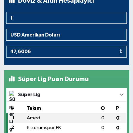
Döviz & Altın Hesaplayıcı
₺
Süper Lig Puan Durumu
Süper Lig
#
Takım
O
P
1
Amed
0
0
2
Erzurumspor FK
0
0