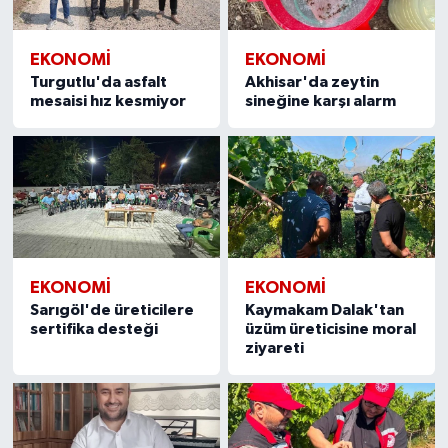
EKONOMİ
EKONOMİ
Turgutlu'da asfalt
Akhisar'da zeytin
mesaisi hız kesmiyor
sineğine karşı alarm
EKONOMİ
EKONOMİ
Sarıgöl'de üreticilere
Kaymakam Dalak'tan
sertifika desteği
üzüm üreticisine moral
ziyareti