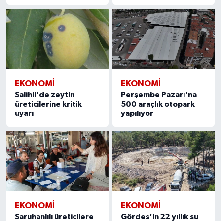
EKONOMİ
EKONOMİ
Salihli'de zeytin
Perşembe Pazarı'na
üreticilerine kritik
500 araçlık otopark
uyarı
yapılıyor
EKONOMİ
EKONOMİ
Saruhanlılı üreticilere
Gördes'in 22 yıllık su