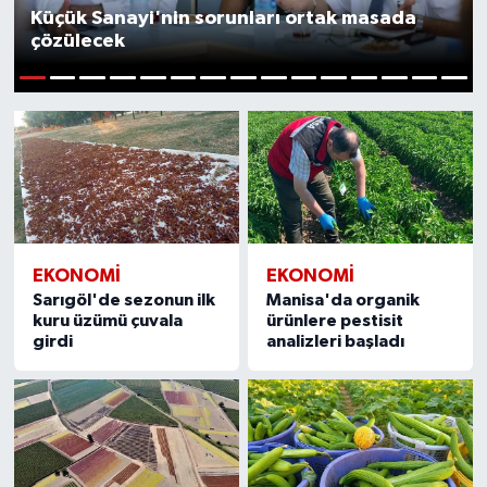
Küçük Sanayi'nin sorunları ortak masada
çözülecek
1
2
3
4
5
6
7
8
9
10
11
12
13
14
15
EKONOMİ
EKONOMİ
Sarıgöl'de sezonun ilk
Manisa'da organik
kuru üzümü çuvala
ürünlere pestisit
girdi
analizleri başladı