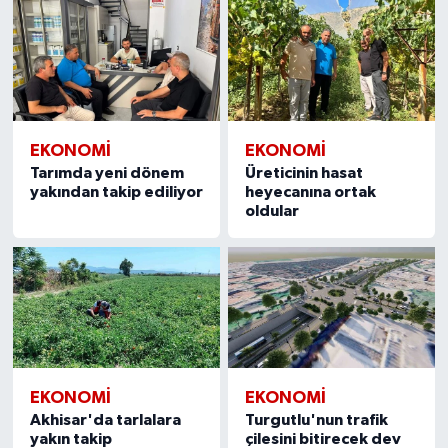
EKONOMİ
EKONOMİ
Tarımda yeni dönem
Üreticinin hasat
yakından takip ediliyor
heyecanına ortak
oldular
EKONOMİ
EKONOMİ
Akhisar'da tarlalara
Turgutlu'nun trafik
yakın takip
çilesini bitirecek dev