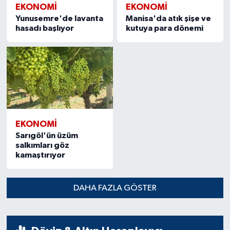
EKONOMİ
EKONOMİ
Yunusemre'de lavanta
Manisa'da atık şişe ve
hasadı başlıyor
kutuya para dönemi
EKONOMİ
Sarıgöl'ün üzüm
salkımları göz
kamaştırıyor
DAHA FAZLA GÖSTER