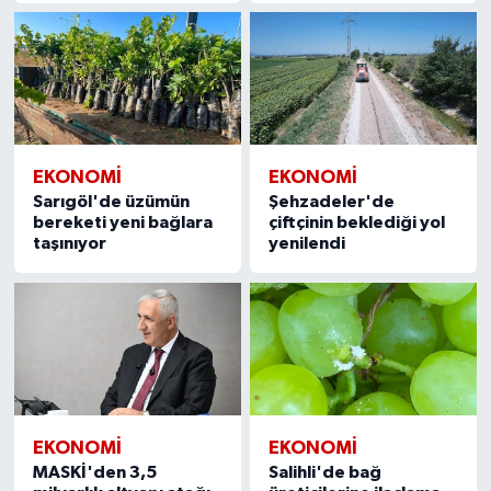
EKONOMİ
EKONOMİ
Sarıgöl'de üzümün
Şehzadeler'de
bereketi yeni bağlara
çiftçinin beklediği yol
taşınıyor
yenilendi
EKONOMİ
EKONOMİ
MASKİ'den 3,5
Salihli'de bağ