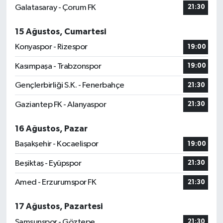
Galatasaray - Çorum FK
21:30
15 Ağustos, Cumartesi
Konyaspor - Rizespor
19:00
Kasımpaşa - Trabzonspor
19:00
Gençlerbirliği S.K. - Fenerbahçe
21:30
Gaziantep FK - Alanyaspor
21:30
16 Ağustos, Pazar
Başakşehir - Kocaelispor
19:00
Beşiktaş - Eyüpspor
21:30
Amed - Erzurumspor FK
21:30
17 Ağustos, Pazartesi
Samsunspor - Göztepe
21:30