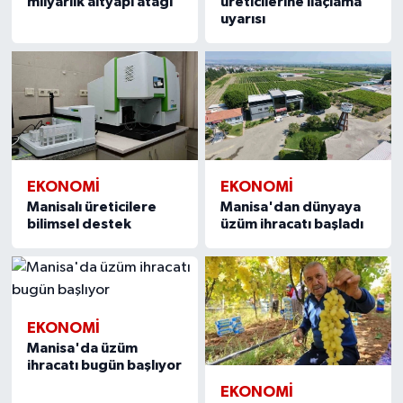
milyarlık altyapı atağı
üreticilerine ilaçlama
uyarısı
EKONOMİ
EKONOMİ
Manisalı üreticilere
Manisa'dan dünyaya
bilimsel destek
üzüm ihracatı başladı
EKONOMİ
Manisa'da üzüm
ihracatı bugün başlıyor
EKONOMİ