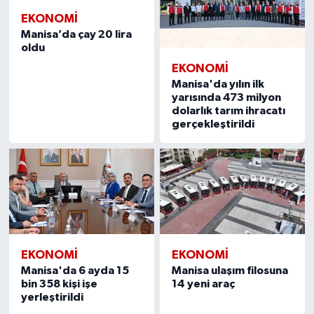
EKONOMİ
Manisa’da çay 20 lira
oldu
EKONOMİ
Manisa'da yılın ilk
yarısında 473 milyon
dolarlık tarım ihracatı
gerçekleştirildi
EKONOMİ
EKONOMİ
Manisa'da 6 ayda 15
Manisa ulaşım filosuna
bin 358 kişi işe
14 yeni araç
yerleştirildi