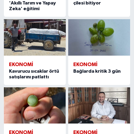
'Akıllı Tarım ve Yapay
çilesi bitiyor
Zeka' eğitimi
EKONOMİ
EKONOMİ
Kavurucu sıcaklar örtü
Bağlarda kritik 3 gün
satışlarını patlattı
EKONOMİ
EKONOMİ