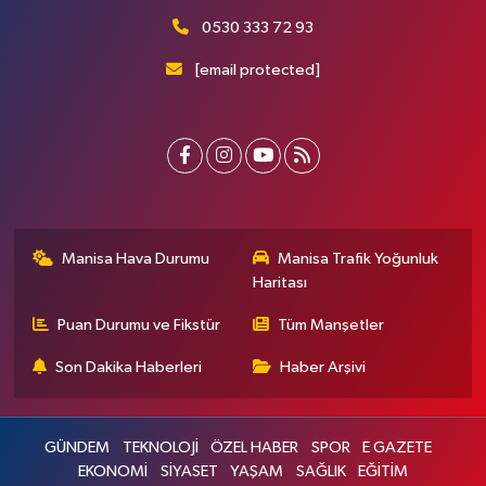
0530 333 72 93
[email protected]
Manisa Hava Durumu
Manisa Trafik Yoğunluk
Haritası
Puan Durumu ve Fikstür
Tüm Manşetler
Son Dakika Haberleri
Haber Arşivi
GÜNDEM
TEKNOLOJİ
ÖZEL HABER
SPOR
E GAZETE
EKONOMİ
SİYASET
YAŞAM
SAĞLIK
EĞİTİM