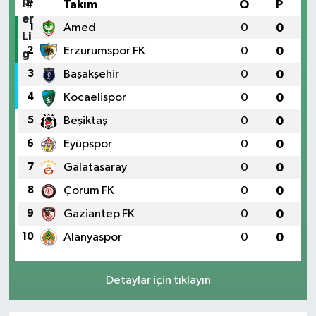
#
Takım
O
P
1
Amed
0
0
2
Erzurumspor FK
0
0
3
Başakşehir
0
0
4
Kocaelispor
0
0
5
Beşiktaş
0
0
6
Eyüpspor
0
0
7
Galatasaray
0
0
8
Çorum FK
0
0
9
Gaziantep FK
0
0
10
Alanyaspor
0
0
Detaylar için tıklayın