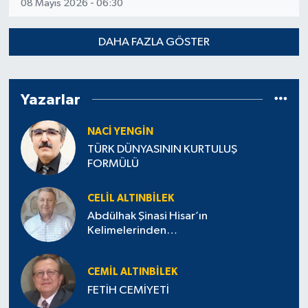
08 Mayıs 2026 - 06:30
DAHA FAZLA GÖSTER
Yazarlar
NACI YENGIN
TÜRK DÜNYASININ KURTULUŞ
FORMÜLÜ
CELIL ALTINBILEK
Abdülhak Şinasi Hisar’ın
Kelimelerinden…
CEMIL ALTINBILEK
FETİH CEMİYETİ