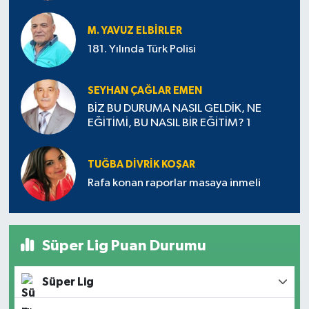
M. YAVUZ ELBIRLER
181. Yılında Türk Polisi
SEYHAN ÇAĞLAR EMEN
BİZ BU DURUMA NASIL GELDİK, NE
EĞİTİMİ, BU NASIL BİR EĞİTİM? 1
TUĞBA DIVRIK KOŞAR
Rafa konan raporlar masaya inmeli
Süper Lig Puan Durumu
Süper Lig