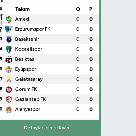
#
Takım
O
P
1
Amed
0
0
2
Erzurumspor FK
0
0
3
Başakşehir
0
0
4
Kocaelispor
0
0
5
Beşiktaş
0
0
6
Eyüpspor
0
0
7
Galatasaray
0
0
8
Çorum FK
0
0
9
Gaziantep FK
0
0
0
Alanyaspor
0
0
Detaylar için tıklayın