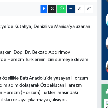
-
+
A
A
ye’de Kütahya, Denizli ve Manisa’ya uzanan
aşkanı Doç. Dr. Bekzad Abdirimov
ye’de Harezm Türklerinin izini sürmeye devam
 özellikle Batı Anadolu’da yaşayan Horzum
i adım adım dolaşarak Özbekistan Harezm
an Harezm (Horzum) Türkleri arasındaki
alıkları ortaya çıkarmaya çalışıyor.