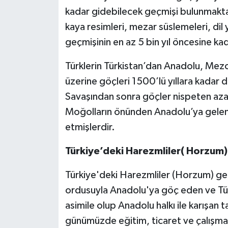
kadar gidebilecek geçmişi bulunmaktad
kaya resimleri, mezar süslemeleri, dil
geçmişinin en az 5 bin yıl öncesine k
Türklerin Türkistan’dan Anadolu, Mezo
üzerine göçleri 1500’lü yıllara kada
Savaşından sonra göçler nispeten azal
Moğolların önünden Anadolu’ya gelen 
etmişlerdir.
Türkiye’deki Harezmliler( Horzum)
Türkiye'deki Harezmliler (Horzum) gen
ordusuyla Anadolu'ya göç eden ve Tür
asimile olup Anadolu halkı ile karışan 
günümüzde eğitim, ticaret ve çalışm