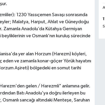
şur.
A
mliler):
1230 Yassıçemen Savaşı sonrasında
1
beyler; Malatya, Harput, Ahlat ve Güneydoğu
S
ştir. Zamanla Anadolu’da Kütahya Germiyan
 beyliklerinin ve Osmanlı'nın kuruluş sürecinde
Manisa'da yer alan Horzum (Harezm) köyleri,
ç eden ve zamanla konar-göçer Yörük hayatını
rzum Aşireti) bölgedeki en somut tarihi
"Harezm'den gelen / Harezmli" anlamına gelir.
ardından Batı Anadolu'ya doğru ilerleyen bu
r, Osmanlı sancağı altındaki Menteşe, Saruhan