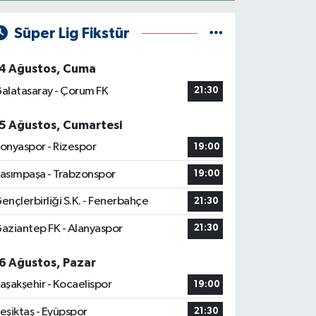
Süper Lig Fikstür
4 Ağustos, Cuma
alatasaray - Çorum FK
21:30
5 Ağustos, Cumartesi
onyaspor - Rizespor
19:00
asımpaşa - Trabzonspor
19:00
ençlerbirliği S.K. - Fenerbahçe
21:30
aziantep FK - Alanyaspor
21:30
6 Ağustos, Pazar
aşakşehir - Kocaelispor
19:00
eşiktaş - Eyüpspor
21:30