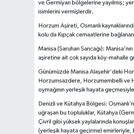
ve Germiyan bölgelerine yayılmış; yerl
isimlerini vermişlerdir.
Horzum Aşireti, Osmanlı kaynaklarında
kolu da Kıpçak cemaatlerine bağlanan b
Manisa (Saruhan Sancağı):
Manisa'nın 
aşiretine ait çok sayıda köy-mahalle 
Günümüzde Manisa Alaşehir'deki Hor
Horzumsazdere, Horzumembelli ve Ho
oymağının yerleşik hayata geçmesiyle
Denizli ve Kütahya Bölgesi:
Osmanlı'nı
uğraşan bu topluluklar, Kütahya (Germiy
Çivril gibi yüksek yaylalarında konuşlan
(yerleşik hayata geçirme) emirleriyle, bu