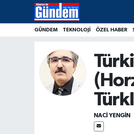
Manisa Hava Durumu
GÜNDEM
TEKNOLOJİ
ÖZEL HABER
Manisa Trafik Yoğunluk Haritası
Süper Lig Puan Durumu ve Fikstür
Türk
Tüm Manşetler
(Hor
Son Dakika Haberleri
Türkl
Haber Arşivi
NACI YENGIN