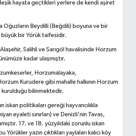
eşik hayata geçtikleri yerlere de kendi aşiret
 Oğuzların Beydilli (Beğdili) boyuna ve bir
üyük bir Yörük taifesidir.
Alaşehir, Salihli ve Sarıgöl havalisinde Horzum
günümüze kadar ulaşmıştır.
zumkeserler, Horzumalayaka,
rzum Kurudere gibi mahalle halkının Horzum
 kurulduğu bilinmektedir.
n iskan politikaları gereği hayvancılıkla
an eyaleti sınırları) ve Denizli'nin Tavas,
mıştır. 17. ve 18. yüzyıldaki zorunlu iskan
 Yörükler yazın çıktıkları yaylaları kalıcı köy