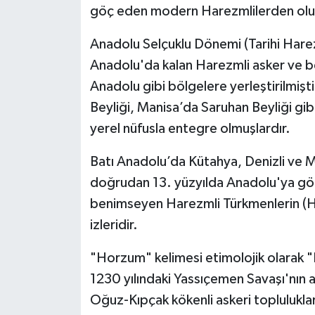
göç eden modern Harezmlilerden olu
Anadolu Selçuklu Dönemi (Tarihi Harez
Anadolu'da kalan Harezmli asker ve 
Anadolu gibi bölgelere yerleştirilmi
Beyliği, Manisa’da Saruhan Beyliği gibi
yerel nüfusla entegre olmuşlardır.
Batı Anadolu’da Kütahya, Denizli ve 
doğrudan 13. yüzyılda Anadolu'ya gö
benimseyen Harezmli Türkmenlerin (Ho
izleridir.
"Horzum" kelimesi etimolojik olarak 
1230 yılındaki Yassıçemen Savaşı'nın 
Oğuz-Kıpçak kökenli askeri toplulukla