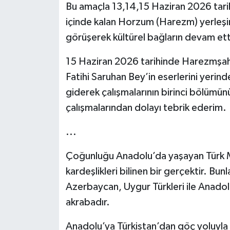
Bu amaçla 13,14,15 Haziran 2026 tarihl
içinde kalan Horzum (Harezm) yerleşim
görüşerek kültürel bağların devam etti
15 Haziran 2026 tarihinde Harezmşah
Fatihi Saruhan Bey’in eserlerini yerin
giderek çalışmalarının birinci bölümü
çalışmalarından dolayı tebrik ederim.
...
Çoğunluğu Anadolu’da yaşayan Türk Mill
kardeşlikleri bilinen bir gerçektir. Bu
Azerbaycan, Uygur Türkleri ile Anadolu,
akrabadır.
Anadolu’ya Türkistan’dan göç yoluyla g