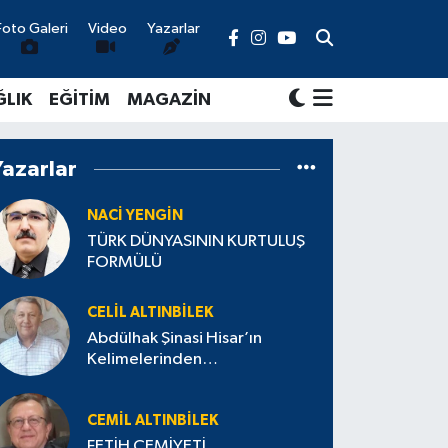
Foto Galeri
Video
Yazarlar
ĞLIK
EĞİTİM
MAGAZİN
Yazarlar
NACI YENGIN
TÜRK DÜNYASININ KURTULUŞ
FORMÜLÜ
CELIL ALTINBILEK
Abdülhak Şinasi Hisar’ın
Kelimelerinden…
CEMIL ALTINBILEK
FETİH CEMİYETİ