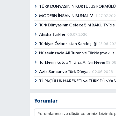
TÜRK DÜNYASININ KURTULUŞ FORMÜL
MODERN İNSANIN BUNALIMI: I
27.07.20
Türk Dünyasının Geleceğini BAKÜ TV’de
Ahıska Türkleri
06.07.2026
Türkiye-Özbekistan Kardeşliği
23.06.20
Hüseyinzade Ali Turan ve Türkleşmek, İ
Türklerin Kutup Yıldızı: Ali Şir Nevai
09.0
Aziz Sancar ve Türk Dünyası
02.06.2026
TÜRKÇÜLÜK HAREKETİ ve TÜRK DÜNYAS
Yorumlar