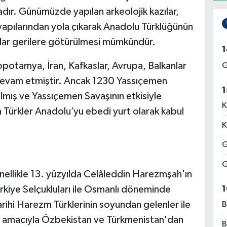
ır. Günümüzde yapılan arkeolojik kazılar,
 yapılarından yola çıkarak Anadolu Türklüğünün
adar gerilere götürülmesi mümkündür.
1
potamya, İran, Kafkaslar, Avrupa, Balkanlar
G
r devam etmiştir. Ancak 1230 Yassıçemen
1
mış ve Yassıçemen Savaşının etkisiyle
K
Türkler Anadolu’yu ebedi yurt olarak kabul
K
G
G
ellikle 13. yüzyılda Celâleddin Harezmşah'ın
1
kiye Selçukluları ile Osmanlı döneminde
tarihi Harezm Türklerinin soyundan gelenler ile
B
a amacıyla Özbekistan ve Türkmenistan'dan
B