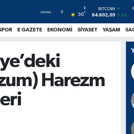
64.602,05
0.69
DOLAR
°
30
47,5986
0.06
EURO
55,0700
0.1
SPOR
E GAZETE
EKONOMİ
SİYASET
YAŞAM
SA
STERLİN
64,2438
0.21
GRAM ALTIN
6513.94
0.32
iye’deki
BİST100
13.768
48
zum) Harezm
eri