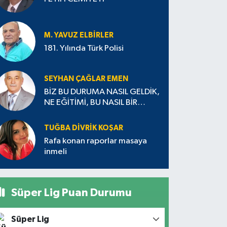
M. YAVUZ ELBIRLER
181. Yılında Türk Polisi
SEYHAN ÇAĞLAR EMEN
BİZ BU DURUMA NASIL GELDİK,
NE EĞİTİMİ, BU NASIL BİR
EĞİTİM? 1
TUĞBA DIVRIK KOŞAR
Rafa konan raporlar masaya
inmeli
Süper Lig Puan Durumu
Süper Lig