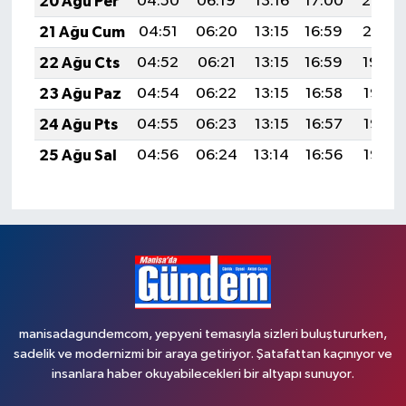
20 Ağu Per
04:50
06:19
13:16
17:00
20:02
21 Ağu Cum
04:51
06:20
13:15
16:59
20:01
22 Ağu Cts
04:52
06:21
13:15
16:59
19:59
23 Ağu Paz
04:54
06:22
13:15
16:58
19:58
24 Ağu Pts
04:55
06:23
13:15
16:57
19:57
25 Ağu Sal
04:56
06:24
13:14
16:56
19:55
manisadagundemcom, yepyeni temasıyla sizleri buluştururken,
sadelik ve modernizmi bir araya getiriyor. Şatafattan kaçınıyor ve
insanlara haber okuyabilecekleri bir altyapı sunuyor.