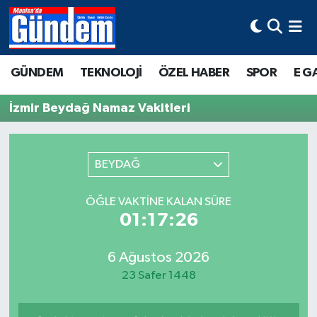
Manisa Hava Durumu
GÜNDEM
TEKNOLOJİ
ÖZEL HABER
SPOR
E G
Manisa Trafik Yoğunluk Haritası
İzmir Beydağ Namaz Vakitleri
Süper Lig Puan Durumu ve Fikstür
Tüm Manşetler
BEYDAĞ
Son Dakika Haberleri
ÖĞLE VAKTINE KALAN SÜRE
01:17:26
Haber Arşivi
6 Ağustos 2026
23 Safer 1448