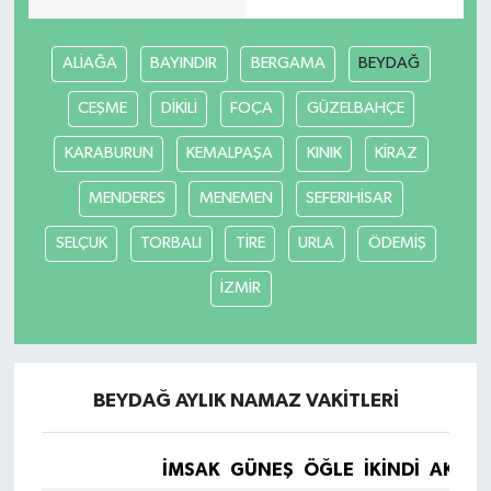
ALİAĞA
BAYINDIR
BERGAMA
BEYDAĞ
CEŞME
DİKİLİ
FOÇA
GÜZELBAHÇE
KARABURUN
KEMALPAŞA
KINIK
KİRAZ
MENDERES
MENEMEN
SEFERIHİSAR
SELÇUK
TORBALI
TİRE
URLA
ÖDEMİŞ
İZMİR
BEYDAĞ AYLIK NAMAZ VAKITLERI
İMSAK
GÜNEŞ
ÖĞLE
İKINDI
AKŞA