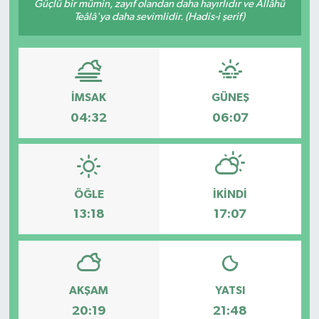
Güçlü bir mümin, zayıf olandan daha hayırlıdır ve Allâhü
Teâlâ'ya daha sevimlidir. (Hadis-i şerif)
İMSAK
GÜNEŞ
04:32
06:07
ÖĞLE
İKINDI
13:18
17:07
AKŞAM
YATSI
20:19
21:48