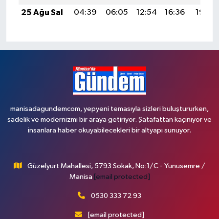
25 Ağu Sal
04:39
06:05
12:54
16:36
19:34
manisadagundemcom, yepyeni temasıyla sizleri buluştururken,
sadelik ve modernizmi bir araya getiriyor. Şatafattan kaçınıyor ve
insanlara haber okuyabilecekleri bir altyapı sunuyor.
Güzelyurt Mahallesi, 5793 Sokak, No:1/C - Yunusemre /
Manisa
[email protected]
0530 333 72 93
[email protected]