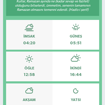
Kullar, Ramazan ayında ne (kadar sevap ve fazilet)
olduğunu bilselerdi, ümmetim, senenin tamamının
Ramazan olmasını temenni ederdi. (Hadis-i şerif)
İMSAK
GÜNEŞ
04:20
05:51
ÖĞLE
İKINDI
12:58
16:44
AKŞAM
YATSI