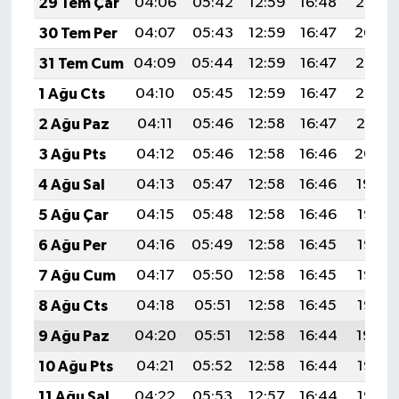
29 Tem Çar
04:06
05:42
12:59
16:48
20:05
30 Tem Per
04:07
05:43
12:59
16:47
20:04
31 Tem Cum
04:09
05:44
12:59
16:47
20:03
1 Ağu Cts
04:10
05:45
12:59
16:47
20:02
2 Ağu Paz
04:11
05:46
12:58
16:47
20:01
3 Ağu Pts
04:12
05:46
12:58
16:46
20:00
4 Ağu Sal
04:13
05:47
12:58
16:46
19:59
5 Ağu Çar
04:15
05:48
12:58
16:46
19:58
6 Ağu Per
04:16
05:49
12:58
16:45
19:57
7 Ağu Cum
04:17
05:50
12:58
16:45
19:56
8 Ağu Cts
04:18
05:51
12:58
16:45
19:55
9 Ağu Paz
04:20
05:51
12:58
16:44
19:54
10 Ağu Pts
04:21
05:52
12:58
16:44
19:53
11 Ağu Sal
04:22
05:53
12:57
16:44
19:52