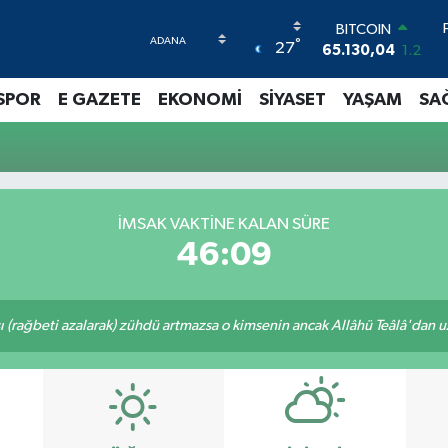
BITCOIN
°
27
65.130,04
1.2
DOLAR
47,7106
0.17
SPOR
E GAZETE
EKONOMİ
SİYASET
YAŞAM
SA
EURO
55,1652
0.27
STERLİN
64,4046
0.35
GRAM ALTIN
6648.99
2.59
İMSAK VAKTINE KALAN SÜRE
BİST100
46:08
13.773
-19
ı (rağbeti azalarak) zühdü artmazsa o kimsenin ancak Allâhü Teâlâ'dan uzak