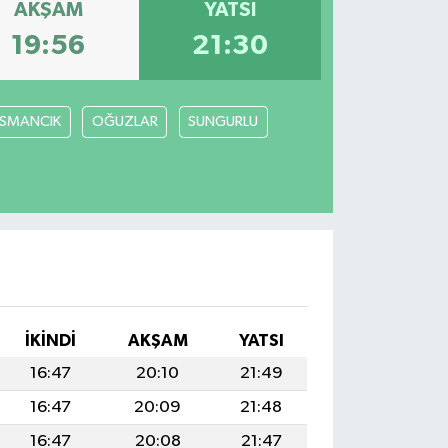
AKŞAM
YATSI
19:56
21:30
SMANCIK
OĞUZLAR
SUNGURLU
İKINDI
AKŞAM
YATSI
16:47
20:10
21:49
16:47
20:09
21:48
16:47
20:08
21:47