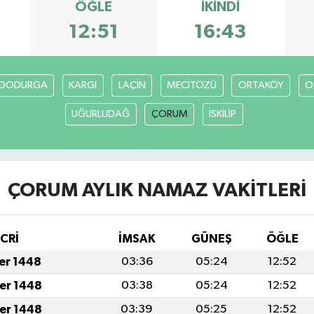
ÖĞLE
İKINDI
12:51
16:43
DODURGA
KARGI
LAÇİN
MECİTÖZÜ
ORTAKÖY
O
UĞURLUDAĞ
ÇORUM
İSKİLİP
ÇORUM AYLIK NAMAZ VAKITLERI
İCRİ
İMSAK
GÜNEŞ
ÖĞLE
fer 1448
03:36
05:24
12:52
fer 1448
03:38
05:24
12:52
fer 1448
03:39
05:25
12:52