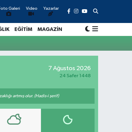
Foto Galeri
Video
Yazarlar
ĞLIK
EĞİTİM
MAGAZİN
7 Ağustos 2026
24 Safer 1448
lığı artmış olur. (Hadis-i şerif)