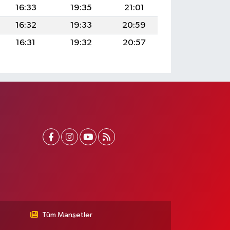
16:33
19:35
21:01
16:32
19:33
20:59
16:31
19:32
20:57
Tüm Manşetler