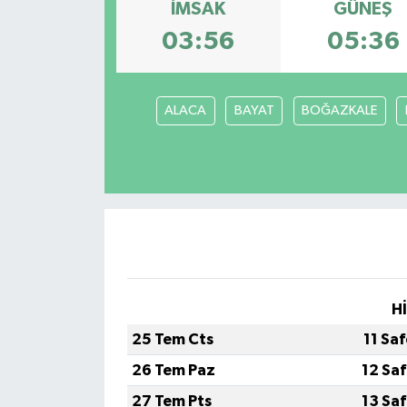
İMSAK
GÜNEŞ
03:56
05:36
ALACA
BAYAT
BOĞAZKALE
H
25 Tem Cts
11 Sa
26 Tem Paz
12 Sa
27 Tem Pts
13 Sa