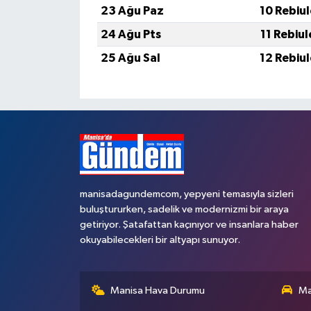
23 Ağu Paz
10 Rebiu
24 Ağu Pts
11 Rebiu
25 Ağu Sal
12 Rebiu
manisadagundemcom, yepyeni temasıyla sizleri
buluştururken, sadelik ve modernizmi bir araya
getiriyor. Şatafattan kaçınıyor ve insanlara haber
okuyabilecekleri bir altyapı sunuyor.
Manisa Hava Durumu
Ma