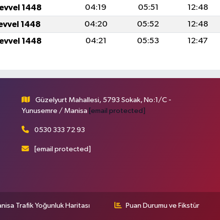
levvel 1448
04:19
05:51
12:48
levvel 1448
04:20
05:52
12:48
levvel 1448
04:21
05:53
12:47
Güzelyurt Mahallesi, 5793 Sokak, No:1/C -
Yunusemre / Manisa
[email protected]
0530 333 72 93
[email protected]
nisa Trafik Yoğunluk Haritası
Puan Durumu ve Fikstür