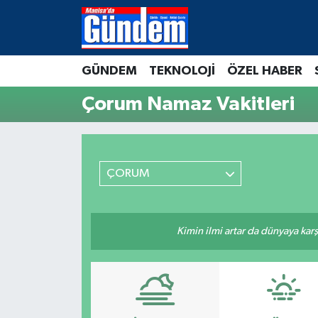
Manisa Hava Durumu
GÜNDEM
TEKNOLOJİ
ÖZEL HABER
Manisa Trafik Yoğunluk Haritası
Çorum Namaz Vakitleri
Süper Lig Puan Durumu ve Fikstür
Tüm Manşetler
ÇORUM
Son Dakika Haberleri
Kimin ilmi artar da dünyaya karş
Haber Arşivi