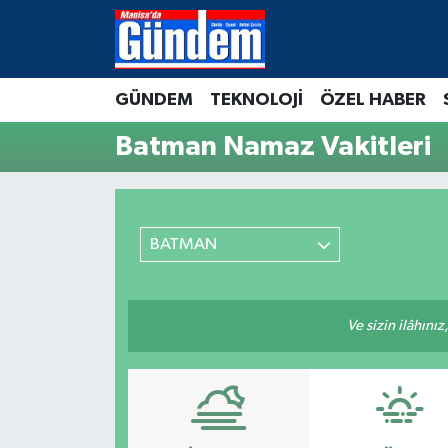
Manisa Hava Durumu
GÜNDEM
TEKNOLOJİ
ÖZEL HABER
Manisa Trafik Yoğunluk Haritası
Batman Namaz Vakitleri
Süper Lig Puan Durumu ve Fikstür
Tüm Manşetler
BATMAN
Son Dakika Haberleri
Ve sizin ilâhınız
Haber Arşivi