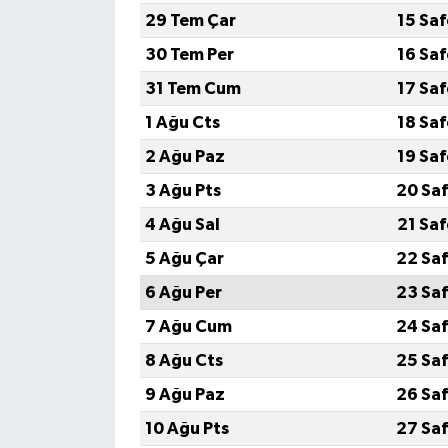
29 Tem Çar
15 Sa
30 Tem Per
16 Sa
31 Tem Cum
17 Sa
1 Ağu Cts
18 Sa
2 Ağu Paz
19 Sa
3 Ağu Pts
20 Saf
4 Ağu Sal
21 Sa
5 Ağu Çar
22 Saf
6 Ağu Per
23 Saf
7 Ağu Cum
24 Saf
8 Ağu Cts
25 Saf
9 Ağu Paz
26 Saf
10 Ağu Pts
27 Saf