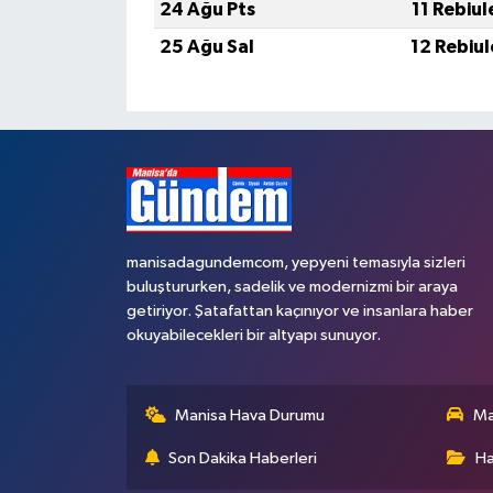
24 Ağu Pts
11 Rebiu
25 Ağu Sal
12 Rebiu
manisadagundemcom, yepyeni temasıyla sizleri
buluştururken, sadelik ve modernizmi bir araya
getiriyor. Şatafattan kaçınıyor ve insanlara haber
okuyabilecekleri bir altyapı sunuyor.
Manisa Hava Durumu
Ma
Son Dakika Haberleri
Ha