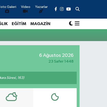
Foto Galeri
Video
Yazarlar
ĞLIK
EĞİTİM
MAGAZİN
6 Ağustos 2026
23 Safer 1448
akara Sûresi, 163)