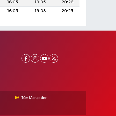
16:05
19:05
20:26
16:05
19:03
20:25
Tüm Manşetler