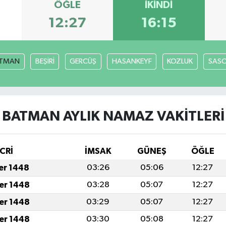
ÖĞLE
İKINDI
12:27
16:15
TMAN
BEŞİRİ
GERCÜŞ
HASANKEYF
KOZLUK
SAS
BATMAN AYLIK NAMAZ VAKITLERI
CRİ
İMSAK
GÜNEŞ
ÖĞLE
fer 1448
03:26
05:06
12:27
fer 1448
03:28
05:07
12:27
fer 1448
03:29
05:07
12:27
fer 1448
03:30
05:08
12:27