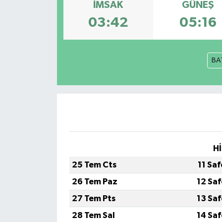
İMSAK
GÜNEŞ
03:42
05:16
BA
Hİ
25 Tem Cts
11 Sa
26 Tem Paz
12 Sa
27 Tem Pts
13 Sa
28 Tem Sal
14 Sa