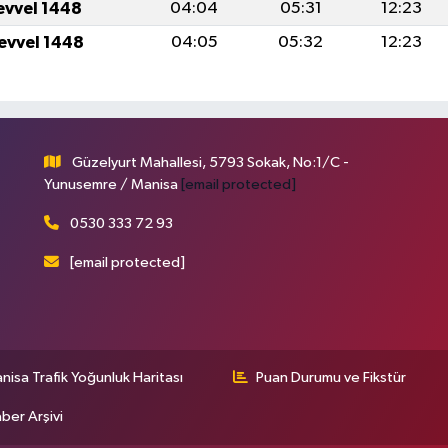
levvel 1448
04:04
05:31
12:23
levvel 1448
04:05
05:32
12:23
Güzelyurt Mahallesi, 5793 Sokak, No:1/C -
Yunusemre / Manisa
[email protected]
0530 333 72 93
[email protected]
nisa Trafik Yoğunluk Haritası
Puan Durumu ve Fikstür
ber Arşivi