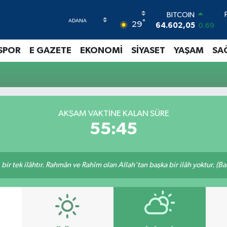
BITCOIN
°
29
64.602,05
0.69
DOLAR
47,6006
0.06
SPOR
E GAZETE
EKONOMİ
SİYASET
YAŞAM
SA
EURO
55,0250
0.02
STERLİN
64,2398
0.2
GRAM ALTIN
6513.94
0.32
AKŞAM VAKTINE KALAN SÜRE
BİST100
55:44
13.768
48
, bir tek ilâhtır. Rahmân ve Rahîm olan Allah'tan başka bir ilâh yoktur. (B