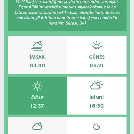
Ve (Allah) size istediğiniz şeylerin hepsinden vermiştir.
Eğer Allâh'ın verdiği nimetleri sayacak olsanız sayıp
bitiremezsiniz. Şüphe yok ki insan elbette (nefsine karşı)
çok zâlim, (Rabb'inin nimetlerine karşı) çok nankördür.
(İbrâhîm Sûresi, 34)
İMSAK
GÜNEŞ
03:40
05:21
ÖĞLE
İKINDI
12:37
16:30