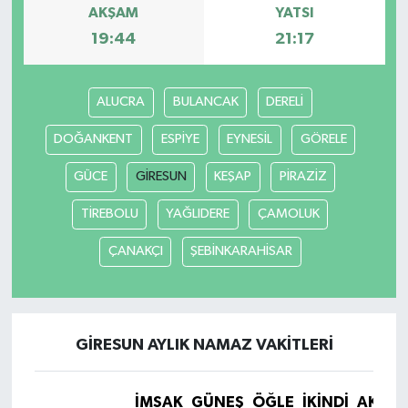
AKŞAM
YATSI
19:44
21:17
ALUCRA
BULANCAK
DERELİ
DOĞANKENT
ESPİYE
EYNESİL
GÖRELE
GÜCE
GİRESUN
KEŞAP
PİRAZİZ
TİREBOLU
YAĞLIDERE
ÇAMOLUK
ÇANAKÇI
ŞEBİNKARAHİSAR
GİRESUN AYLIK NAMAZ VAKITLERI
İMSAK
GÜNEŞ
ÖĞLE
İKINDI
AKŞA