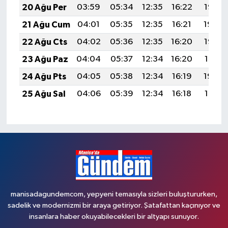
20 Ağu Per
03:59
05:34
12:35
16:22
19:26
21 Ağu Cum
04:01
05:35
12:35
16:21
19:24
22 Ağu Cts
04:02
05:36
12:35
16:20
19:23
23 Ağu Paz
04:04
05:37
12:34
16:20
19:21
24 Ağu Pts
04:05
05:38
12:34
16:19
19:20
25 Ağu Sal
04:06
05:39
12:34
16:18
19:18
manisadagundemcom, yepyeni temasıyla sizleri buluştururken,
sadelik ve modernizmi bir araya getiriyor. Şatafattan kaçınıyor ve
insanlara haber okuyabilecekleri bir altyapı sunuyor.