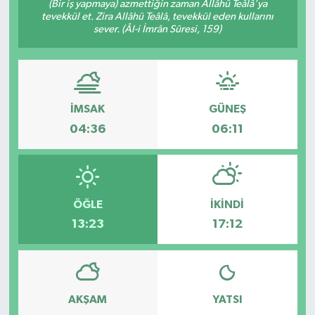
(Bir iş yapmaya) azmettiğin zaman Allâhü Teâlâ'ya
tevekkül et. Zira Allâhü Teâlâ, tevekkül eden kullarını
sever. (Âl-i İmrân Sûresi, 159)
İMSAK
GÜNEŞ
04:36
06:11
ÖĞLE
İKINDI
13:23
17:12
AKŞAM
YATSI