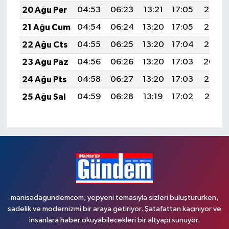
20 Ağu Per
04:53
06:23
13:21
17:05
20:08
21 Ağu Cum
04:54
06:24
13:20
17:05
20:07
22 Ağu Cts
04:55
06:25
13:20
17:04
20:05
23 Ağu Paz
04:56
06:26
13:20
17:03
20:04
24 Ağu Pts
04:58
06:27
13:20
17:03
20:03
25 Ağu Sal
04:59
06:28
13:19
17:02
20:01
manisadagundemcom, yepyeni temasıyla sizleri buluştururken,
sadelik ve modernizmi bir araya getiriyor. Şatafattan kaçınıyor ve
insanlara haber okuyabilecekleri bir altyapı sunuyor.