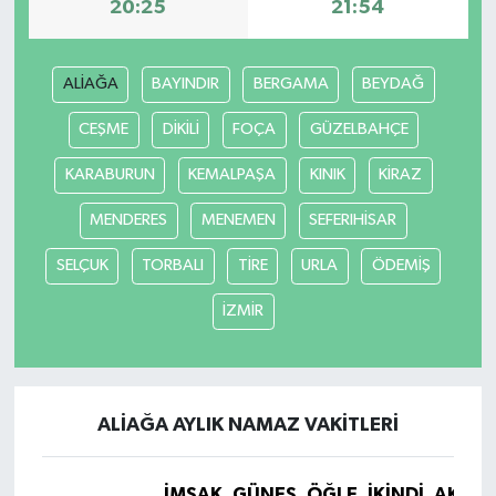
20:25
21:54
ALİAĞA
BAYINDIR
BERGAMA
BEYDAĞ
CEŞME
DİKİLİ
FOÇA
GÜZELBAHÇE
KARABURUN
KEMALPAŞA
KINIK
KİRAZ
MENDERES
MENEMEN
SEFERIHİSAR
SELÇUK
TORBALI
TİRE
URLA
ÖDEMİŞ
İZMİR
ALİAĞA AYLIK NAMAZ VAKITLERI
İMSAK
GÜNEŞ
ÖĞLE
İKINDI
AKŞA