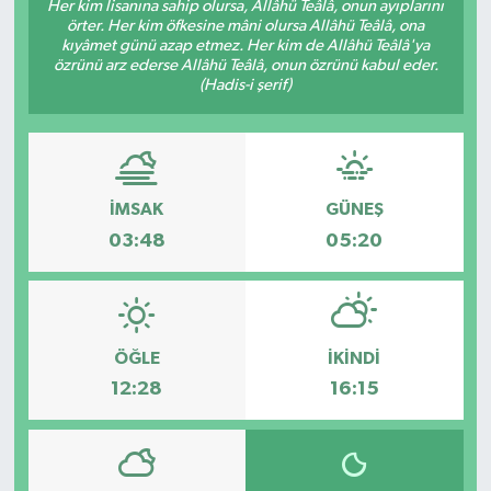
Her kim lisanına sahip olursa, Allâhü Teâlâ, onun ayıplarını
örter. Her kim öfkesine mâni olursa Allâhü Teâlâ, ona
kıyâmet günü azap etmez. Her kim de Allâhü Teâlâ'ya
özrünü arz ederse Allâhü Teâlâ, onun özrünü kabul eder.
(Hadis-i şerif)
İMSAK
GÜNEŞ
03:48
05:20
ÖĞLE
İKINDI
12:28
16:15