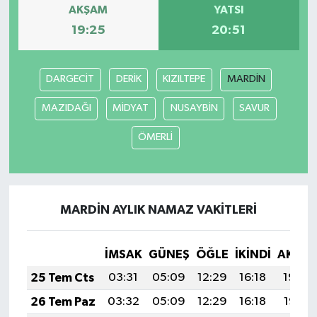
AKŞAM
YATSI
19:25
20:51
DARGECİT
DERİK
KIZILTEPE
MARDİN
MAZIDAĞI
MİDYAT
NUSAYBİN
SAVUR
ÖMERLİ
MARDİN AYLIK NAMAZ VAKITLERI
İMSAK
GÜNEŞ
ÖĞLE
İKINDI
AKŞA
25 Tem Cts
03:31
05:09
12:29
16:18
19:39
26 Tem Paz
03:32
05:09
12:29
16:18
19:38