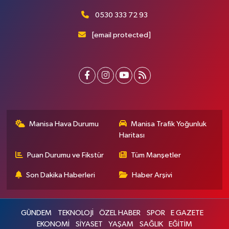
0530 333 72 93
[email protected]
Manisa Hava Durumu
Manisa Trafik Yoğunluk
Haritası
Puan Durumu ve Fikstür
Tüm Manşetler
Son Dakika Haberleri
Haber Arşivi
GÜNDEM
TEKNOLOJİ
ÖZEL HABER
SPOR
E GAZETE
EKONOMİ
SİYASET
YAŞAM
SAĞLIK
EĞİTİM