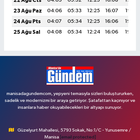
22 Ağu Cts
04:05
05:32
12:25
16:08
19:08
23 Ağu Paz
04:06
05:33
12:25
16:07
19:07
24 Ağu Pts
04:07
05:34
12:25
16:06
19:06
25 Ağu Sal
04:08
05:34
12:24
16:06
19:04
manisadagundemcom, yepyeni temasıyla sizleri buluştururken,
sadelik ve modernizmi bir araya getiriyor. Şatafattan kaçınıyor ve
insanlara haber okuyabilecekleri bir altyapı sunuyor.
Güzelyurt Mahallesi, 5793 Sokak, No:1/C - Yunusemre /
Manisa
[email protected]