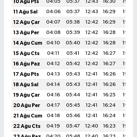
10 Ağu Pts
04:05
05:37
12:43
16:30
19:39
11 Ağu Sal
04:06
05:37
12:43
16:29
19:38
12 Ağu Çar
04:07
05:38
12:42
16:29
19:37
13 Ağu Per
04:08
05:39
12:42
16:28
19:35
14 Ağu Cum
04:10
05:40
12:42
16:28
19:34
15 Ağu Cts
04:11
05:41
12:42
16:27
19:33
16 Ağu Paz
04:12
05:42
12:42
16:27
19:32
17 Ağu Pts
04:13
05:43
12:41
16:26
19:30
18 Ağu Sal
04:14
05:43
12:41
16:26
19:29
19 Ağu Çar
04:16
05:44
12:41
16:25
19:28
20 Ağu Per
04:17
05:45
12:41
16:24
19:27
21 Ağu Cum
04:18
05:46
12:41
16:24
19:25
22 Ağu Cts
04:19
05:47
12:40
16:23
19:24
23 Ağu Paz
04:20
05:48
12:40
16:23
19:22