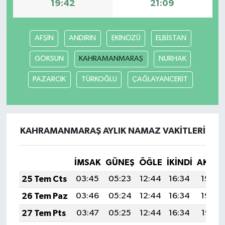
19:42
21:09
AFŞİN
ANDIRIN
EKİNÖZÜ
ELBİSTAN
GÖKSUN
KAHRAMANMARAŞ
NURHAK
PAZARCIK
TÜRKOĞLU
ÇAĞLAYANCERİT
KAHRAMANMARAŞ AYLIK NAMAZ VAKITLERI
İMSAK
GÜNEŞ
ÖĞLE
İKINDI
AKŞA
25 Tem Cts
03:45
05:23
12:44
16:34
19:54
26 Tem Paz
03:46
05:24
12:44
16:34
19:54
27 Tem Pts
03:47
05:25
12:44
16:34
19:53