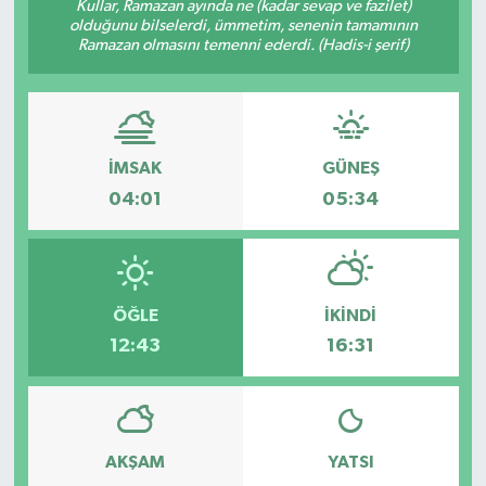
Kullar, Ramazan ayında ne (kadar sevap ve fazilet)
olduğunu bilselerdi, ümmetim, senenin tamamının
Ramazan olmasını temenni ederdi. (Hadis-i şerif)
İMSAK
GÜNEŞ
04:01
05:34
ÖĞLE
İKINDI
12:43
16:31
AKŞAM
YATSI