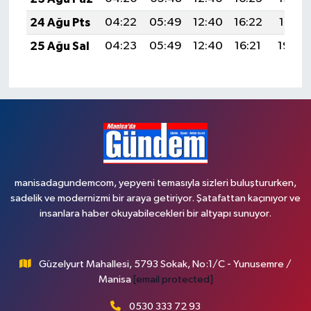
24 Ağu Pts
04:22
05:49
12:40
16:22
19:21
25 Ağu Sal
04:23
05:49
12:40
16:21
19:20
manisadagundemcom, yepyeni temasıyla sizleri buluştururken,
sadelik ve modernizmi bir araya getiriyor. Şatafattan kaçınıyor ve
insanlara haber okuyabilecekleri bir altyapı sunuyor.
Güzelyurt Mahallesi, 5793 Sokak, No:1/C - Yunusemre /
Manisa
[email protected]
0530 333 72 93