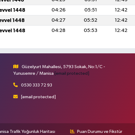
levvel 1448
04:26
05:51
12:42
levvel 1448
04:27
05:52
12:42
levvel 1448
04:28
05:53
12:42
Güzelyurt Mahallesi, 5793 Sokak, No:1/C -
Yunusemre / Manisa
[email protected]
0530 333 72 93
[email protected]
nisa Trafik Yoğunluk Haritası
Puan Durumu ve Fikstür