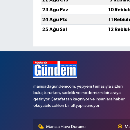
23 Ağu Paz
10 Rebiu
24 Ağu Pts
11 Rebiu
25 Ağu Sal
12 Rebiu
manisadagundemcom, yepyeni temasıyla sizleri
buluştururken, sadelik ve modernizmi bir araya
getiriyor. Şatafattan kaçınıyor ve insanlara haber
okuyabilecekleri bir altyapı sunuyor.
Manisa Hava Durumu
Ma