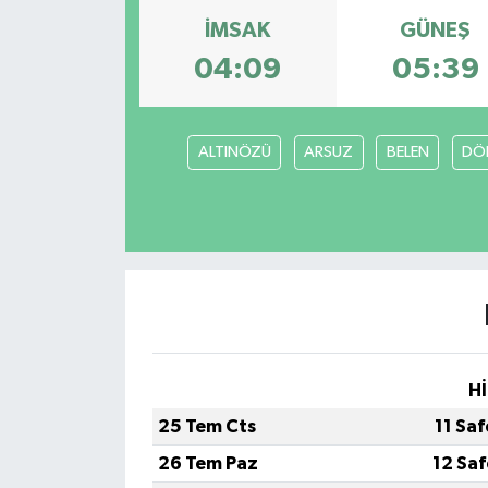
İMSAK
GÜNEŞ
04:09
05:39
ALTINÖZÜ
ARSUZ
BELEN
DÖ
Hİ
25 Tem Cts
11 Sa
26 Tem Paz
12 Sa