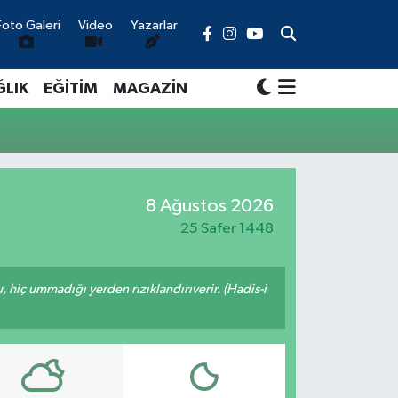
Foto Galeri
Video
Yazarlar
ĞLIK
EĞİTİM
MAGAZİN
8 Ağustos 2026
25 Safer 1448
u, hiç ummadığı yerden rızıklandırıverir. (Hadis-i