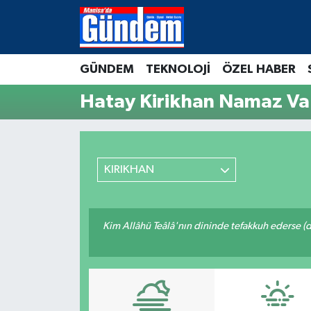
Manisa Hava Durumu
GÜNDEM
TEKNOLOJİ
ÖZEL HABER
Manisa Trafik Yoğunluk Haritası
Hatay Kirikhan Namaz Vak
Süper Lig Puan Durumu ve Fikstür
Tüm Manşetler
KIRIKHAN
Son Dakika Haberleri
Kim Allâhü Teâlâ'nın dininde tefakkuh ederse (dîn
Haber Arşivi