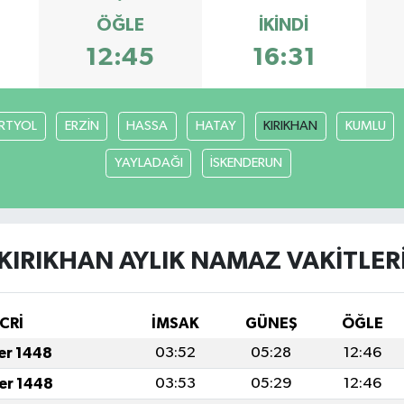
ÖĞLE
İKINDI
12:45
16:31
RTYOL
ERZİN
HASSA
HATAY
KIRIKHAN
KUMLU
YAYLADAĞI
İSKENDERUN
KIRIKHAN AYLIK NAMAZ VAKITLER
CRİ
İMSAK
GÜNEŞ
ÖĞLE
fer 1448
03:52
05:28
12:46
fer 1448
03:53
05:29
12:46