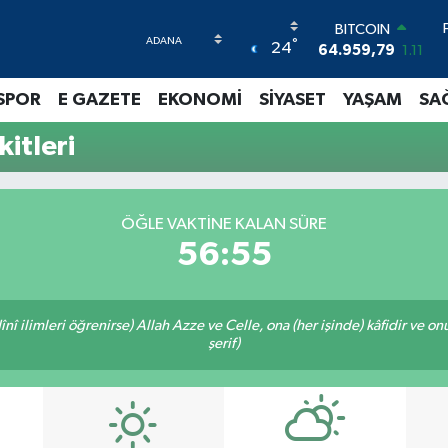
BITCOIN
°
24
64.959,79
1.11
DOLAR
47,7436
0.18
SPOR
E GAZETE
EKONOMİ
SİYASET
YAŞAM
SA
EURO
55,2510
0.32
itleri
STERLİN
64,4811
0.38
GRAM ALTIN
6660.55
0.03
ÖĞLE VAKTINE KALAN SÜRE
BİST100
56:54
13.779
-14
î ilimleri öğrenirse) Allah Azze ve Celle, ona (her işinde) kâfidir ve on
şerif)