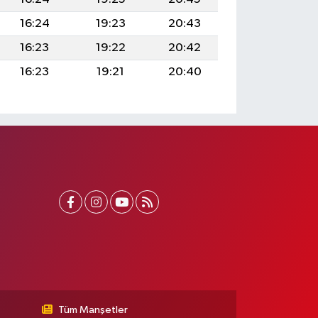
16:24
19:23
20:43
16:23
19:22
20:42
16:23
19:21
20:40
Tüm Manşetler