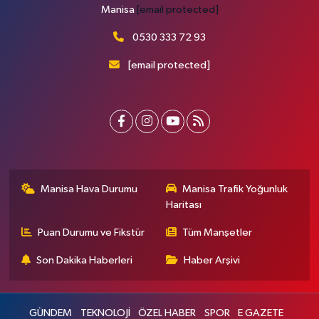
Manisa
[email protected]
0530 333 72 93
[email protected]
Manisa Hava Durumu
Manisa Trafik Yoğunluk
Haritası
Puan Durumu ve Fikstür
Tüm Manşetler
Son Dakika Haberleri
Haber Arşivi
GÜNDEM
TEKNOLOJİ
ÖZEL HABER
SPOR
E GAZETE