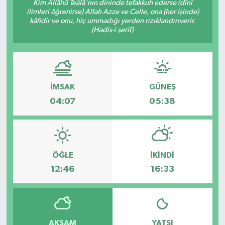
Kim Allâhü Teâlâ'nın dininde tefakkuh ederse (dînî
ilimleri öğrenirse) Allah Azze ve Celle, ona (her işinde)
kâfidir ve onu, hiç ummadığı yerden rızıklandırıverir.
(Hadis-i şerif)
İMSAK
GÜNEŞ
04:07
05:38
ÖĞLE
İKINDI
12:46
16:33
AKŞAM
YATSI