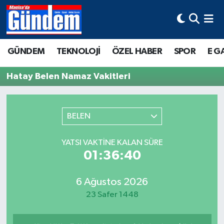
Manisa Hava Durumu
GÜNDEM
TEKNOLOJİ
ÖZEL HABER
SPOR
E G
Manisa Trafik Yoğunluk Haritası
Hatay Belen Namaz Vakitleri
Süper Lig Puan Durumu ve Fikstür
Tüm Manşetler
BELEN
Son Dakika Haberleri
YATSI VAKTINE KALAN SÜRE
01:36:40
Haber Arşivi
6 Ağustos 2026
23 Safer 1448