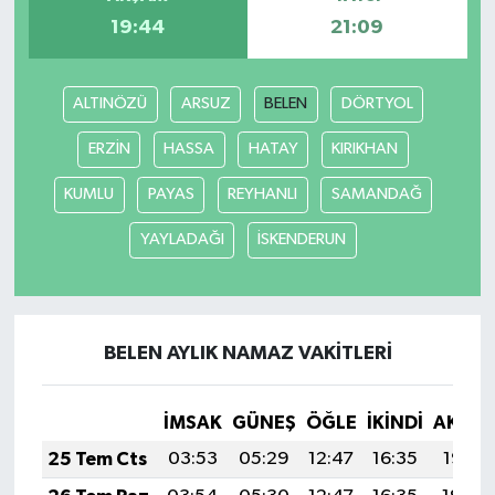
19:44
21:09
ALTINÖZÜ
ARSUZ
BELEN
DÖRTYOL
ERZİN
HASSA
HATAY
KIRIKHAN
KUMLU
PAYAS
REYHANLI
SAMANDAĞ
YAYLADAĞI
İSKENDERUN
BELEN AYLIK NAMAZ VAKITLERI
İMSAK
GÜNEŞ
ÖĞLE
İKINDI
AKŞA
25 Tem Cts
03:53
05:29
12:47
16:35
19:55