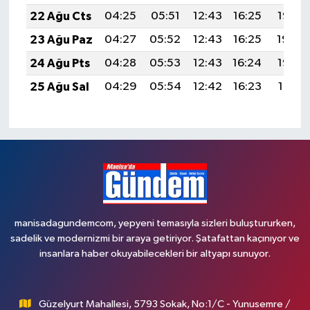
22 Ağu Cts
04:25
05:51
12:43
16:25
19:25
23 Ağu Paz
04:27
05:52
12:43
16:25
19:24
24 Ağu Pts
04:28
05:53
12:43
16:24
19:23
25 Ağu Sal
04:29
05:54
12:42
16:23
19:21
manisadagundemcom, yepyeni temasıyla sizleri buluştururken,
sadelik ve modernizmi bir araya getiriyor. Şatafattan kaçınıyor ve
insanlara haber okuyabilecekleri bir altyapı sunuyor.
Güzelyurt Mahallesi, 5793 Sokak, No:1/C - Yunusemre /