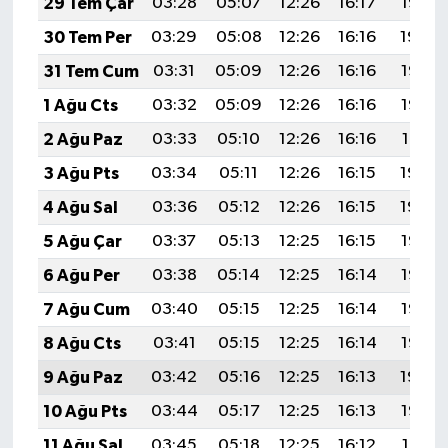
29 Tem Çar
03:28
05:07
12:26
16:17
19:35
30 Tem Per
03:29
05:08
12:26
16:16
19:34
31 Tem Cum
03:31
05:09
12:26
16:16
19:33
1 Ağu Cts
03:32
05:09
12:26
16:16
19:32
2 Ağu Paz
03:33
05:10
12:26
16:16
19:31
3 Ağu Pts
03:34
05:11
12:26
16:15
19:30
4 Ağu Sal
03:36
05:12
12:26
16:15
19:29
5 Ağu Çar
03:37
05:13
12:25
16:15
19:28
6 Ağu Per
03:38
05:14
12:25
16:14
19:27
7 Ağu Cum
03:40
05:15
12:25
16:14
19:26
8 Ağu Cts
03:41
05:15
12:25
16:14
19:25
9 Ağu Paz
03:42
05:16
12:25
16:13
19:24
10 Ağu Pts
03:44
05:17
12:25
16:13
19:22
11 Ağu Sal
03:45
05:18
12:25
16:12
19:21