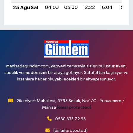
25 Ağu Sal
04:03
05:30
12:22
16:04
19:03
manisadagundemcom, yepyeni temasıyla sizleri buluştururken,
sadelik ve modernizmi bir araya getiriyor. Şatafattan kaçınıyor ve
insanlara haber okuyabilecekleri bir altyapı sunuyor.
Güzelyurt Mahallesi, 5793 Sokak, No:1/C - Yunusemre /
Manisa
[email protected]
0530 333 72 93
[email protected]