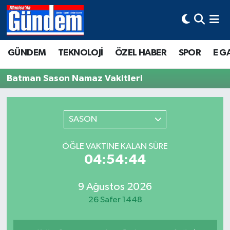
Manisa Hava Durumu
GÜNDEM
TEKNOLOJİ
ÖZEL HABER
SPOR
E G
Manisa Trafik Yoğunluk Haritası
Batman Sason Namaz Vakitleri
Süper Lig Puan Durumu ve Fikstür
Tüm Manşetler
SASON
Son Dakika Haberleri
ÖĞLE VAKTINE KALAN SÜRE
04:54:44
Haber Arşivi
9 Ağustos 2026
26 Safer 1448