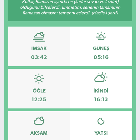
Kullar, Ramazan ayında ne (kadar sevap ve fazilet)
olduğunu bilselerdi, ümmetim, senenin tamamının
Ramazan olmasını temenni ederdi. (Hadis-i şerif)
İMSAK
GÜNEŞ
03:42
05:16
ÖĞLE
İKINDI
12:25
16:13
AKŞAM
YATSI