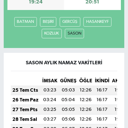
19:24
20:51
BATMAN
BEŞİRİ
GERCÜŞ
HASANKEYF
KOZLUK
SASON
SASON AYLIK NAMAZ VAKITLERI
İMSAK
GÜNEŞ
ÖĞLE
İKINDI
AKŞA
25 Tem Cts
03:23
05:03
12:26
16:17
19:38
26 Tem Paz
03:24
05:04
12:26
16:17
19:38
27 Tem Pts
03:25
05:05
12:26
16:17
19:37
28 Tem Sal
03:27
05:06
12:26
16:17
19:36