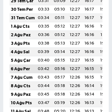
29 Tem Çar
03:31
05:09
12:27
16:17
19:35
30 Tem Per
03:33
05:10
12:27
16:17
19:34
31 Tem Cum
03:34
05:11
12:27
16:17
19:33
1 Ağu Cts
03:35
05:12
12:27
16:16
19:32
2 Ağu Paz
03:36
05:12
12:27
16:16
19:31
3 Ağu Pts
03:38
05:13
12:27
16:16
19:30
4 Ağu Sal
03:39
05:14
12:27
16:16
19:29
5 Ağu Çar
03:40
05:15
12:27
16:15
19:28
6 Ağu Per
03:42
05:16
12:27
16:15
19:27
7 Ağu Cum
03:43
05:17
12:26
16:15
19:26
8 Ağu Cts
03:44
05:18
12:26
16:14
19:25
9 Ağu Paz
03:45
05:18
12:26
16:14
19:24
10 Ağu Pts
03:47
05:19
12:26
16:13
19:23
11 Ağu Sal
03:48
05:20
12:26
16:13
19:22