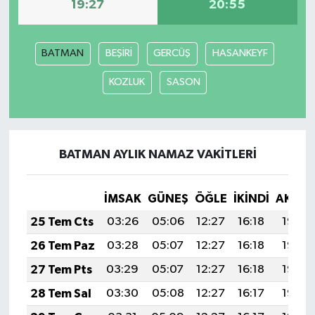
19:27
20:55
BATMAN
BEŞİRİ
GERCÜŞ
HASANKEYF
KOZLUK
SASON
BATMAN AYLIK NAMAZ VAKITLERI
İMSAK
GÜNEŞ
ÖĞLE
İKINDI
AKŞA
25 Tem Cts
03:26
05:06
12:27
16:18
19:38
26 Tem Paz
03:28
05:07
12:27
16:18
19:38
27 Tem Pts
03:29
05:07
12:27
16:18
19:37
28 Tem Sal
03:30
05:08
12:27
16:17
19:36