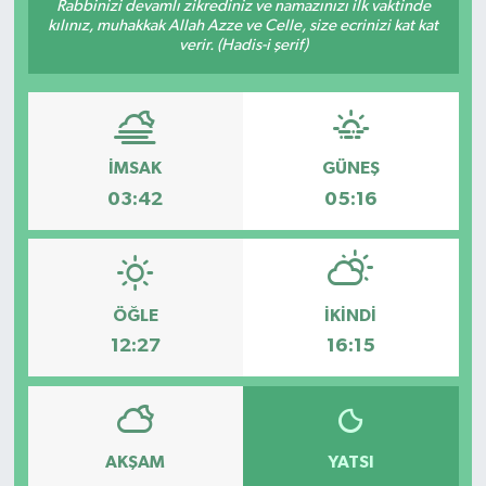
Rabbinizi devamlı zikrediniz ve namazınızı ilk vaktinde
kılınız, muhakkak Allah Azze ve Celle, size ecrinizi kat kat
verir. (Hadis-i şerif)
İMSAK
GÜNEŞ
03:42
05:16
ÖĞLE
İKINDI
12:27
16:15
AKŞAM
YATSI