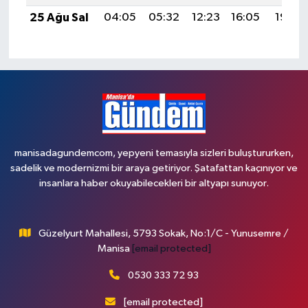
25 Ağu Sal
04:05
05:32
12:23
16:05
19:03
manisadagundemcom, yepyeni temasıyla sizleri buluştururken,
sadelik ve modernizmi bir araya getiriyor. Şatafattan kaçınıyor ve
insanlara haber okuyabilecekleri bir altyapı sunuyor.
Güzelyurt Mahallesi, 5793 Sokak, No:1/C - Yunusemre /
Manisa
[email protected]
0530 333 72 93
[email protected]