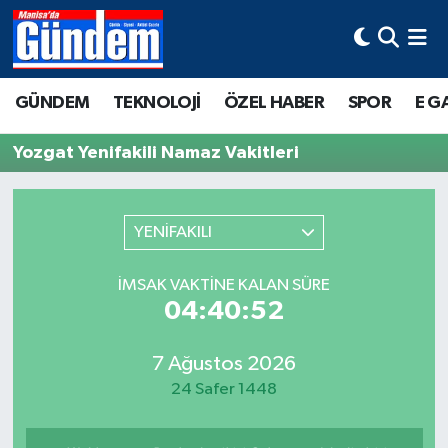
Manisa Hava Durumu
GÜNDEM
TEKNOLOJİ
ÖZEL HABER
SPOR
E G
Manisa Trafik Yoğunluk Haritası
Yozgat Yenifakili Namaz Vakitleri
Süper Lig Puan Durumu ve Fikstür
Tüm Manşetler
YENİFAKILI
Son Dakika Haberleri
İMSAK VAKTINE KALAN SÜRE
04:40:52
Haber Arşivi
7 Ağustos 2026
24 Safer 1448