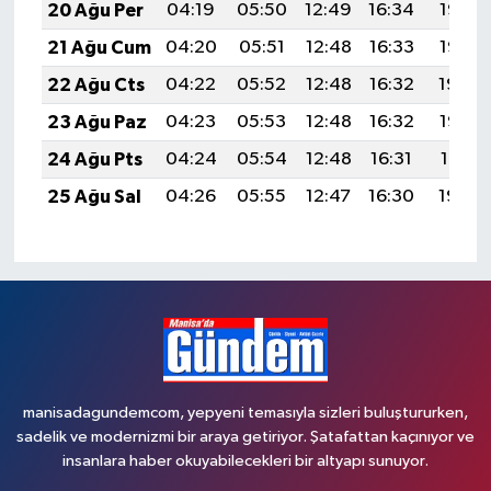
20 Ağu Per
04:19
05:50
12:49
16:34
19:37
21 Ağu Cum
04:20
05:51
12:48
16:33
19:35
22 Ağu Cts
04:22
05:52
12:48
16:32
19:34
23 Ağu Paz
04:23
05:53
12:48
16:32
19:33
24 Ağu Pts
04:24
05:54
12:48
16:31
19:31
25 Ağu Sal
04:26
05:55
12:47
16:30
19:30
manisadagundemcom, yepyeni temasıyla sizleri buluştururken,
sadelik ve modernizmi bir araya getiriyor. Şatafattan kaçınıyor ve
insanlara haber okuyabilecekleri bir altyapı sunuyor.