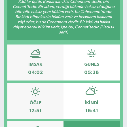
Kâdılar üçtür. Bunlardan ikisi Cehennem'dedir, biri
Cennet'tedir. Bir adam, verdiği hükmün haksız olduğunu
bile bile haksız yere hüküm verir, bu Cehennem'dedir.
Bir kâdı bilmeksizin hüküm verir ve insanların haklarını
zâyi eder, bu da Cehennem'dedir. Bir kâdı da hakka
riâyet ederek hüküm verir, işte bu, Cennet'tedir. (Hadis-i
şerif)
İMSAK
GÜNEŞ
04:02
05:38
ÖĞLE
İKINDI
12:51
16:41