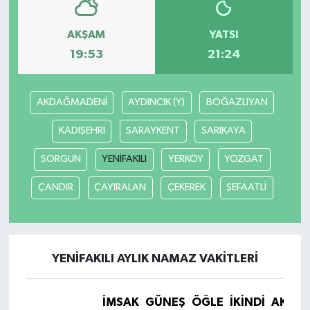
AKŞAM
YATSI
19:53
21:24
AKDAĞMADENİ
AYDINCIK (Y)
BOĞAZLIYAN
KADIŞEHRİ
SARAYKENT
SARIKAYA
SORGUN
YENİFAKILI
YERKÖY
YOZGAT
ÇANDIR
ÇAYIRALAN
ÇEKEREK
ŞEFAATLİ
YENİFAKILI AYLIK NAMAZ VAKITLERI
İMSAK
GÜNEŞ
ÖĞLE
İKINDI
AKŞA