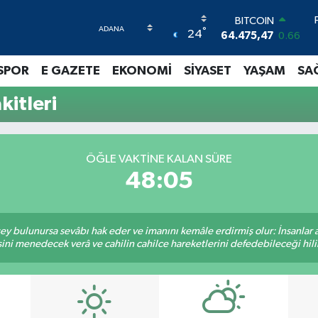
BITCOIN
°
24
64.475,47
0.66
DOLAR
47,5971
0.05
SPOR
E GAZETE
EKONOMİ
SİYASET
YAŞAM
SA
EURO
55,1336
0.18
itleri
STERLİN
64,2534
0.22
GRAM ALTIN
6527.85
0.54
ÖĞLE VAKTINE KALAN SÜRE
BİST100
48:04
13.703
0
 şey bulunursa sevâbı hak eder ve imanını kemâle erdirmiş olur: İnsanlar 
ini menedecek verâ ve cahilin cahilce hareketlerini defedebileceği hili