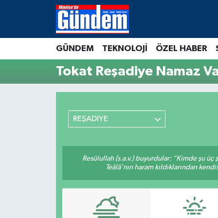
Manisa Hava Durumu
GÜNDEM
TEKNOLOJİ
ÖZEL HABER
Manisa Trafik Yoğunluk Haritası
Tokat Reşadiye Namaz Vak
Süper Lig Puan Durumu ve Fikstür
Tüm Manşetler
REŞADİYE
Son Dakika Haberleri
Resûlullah (s.a.v.) buyurdular: "Kimde şu üç
Haber Arşivi
Teâlâ'nın haram kıldıklarından kendis