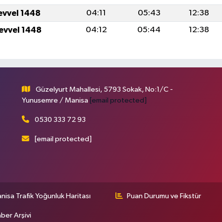
levvel 1448
04:11
05:43
12:38
levvel 1448
04:12
05:44
12:38
Güzelyurt Mahallesi, 5793 Sokak, No:1/C -
Yunusemre / Manisa
[email protected]
0530 333 72 93
[email protected]
nisa Trafik Yoğunluk Haritası
Puan Durumu ve Fikstür
ber Arşivi