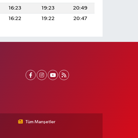
16:23
19:23
20:49
16:22
19:22
20:47
Tüm Manşetler