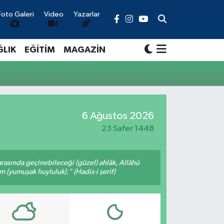
Foto Galeri
Video
Yazarlar
ĞLIK
EĞİTİM
MAGAZİN
6 Ağustos 2026
23 Safer 1448
arasında geçinebileceği (güzel) ahlâk, Allâhü
m (yumuşak huyluluk)." (Hadis-i şerif)