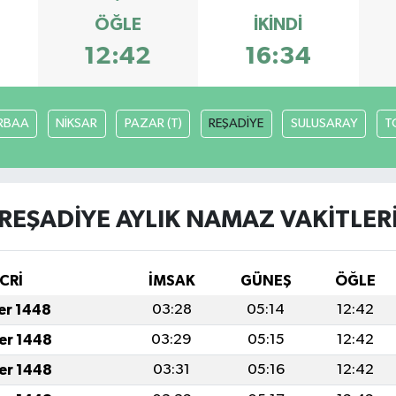
ÖĞLE
İKINDI
12:42
16:34
RBAA
NİKSAR
PAZAR (T)
REŞADİYE
SULUSARAY
T
REŞADİYE AYLIK NAMAZ VAKITLER
CRİ
İMSAK
GÜNEŞ
ÖĞLE
fer 1448
03:28
05:14
12:42
fer 1448
03:29
05:15
12:42
fer 1448
03:31
05:16
12:42