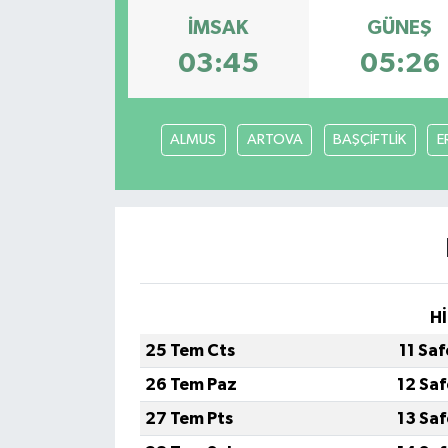
İMSAK
GÜNEŞ
03:45
05:26
ALMUS
ARTOVA
BAŞÇİFTLİK
E
Hİ
25 Tem Cts
11 Sa
26 Tem Paz
12 Sa
27 Tem Pts
13 Sa