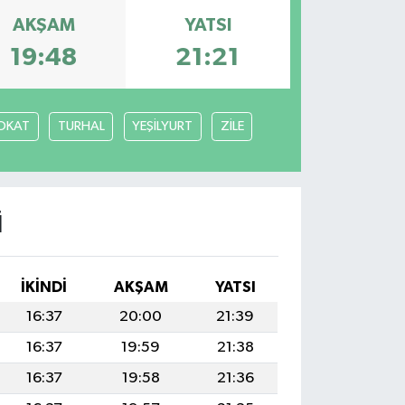
AKŞAM
YATSI
19:48
21:21
OKAT
TURHAL
YEŞİLYURT
ZİLE
I
İKINDI
AKŞAM
YATSI
16:37
20:00
21:39
16:37
19:59
21:38
16:37
19:58
21:36