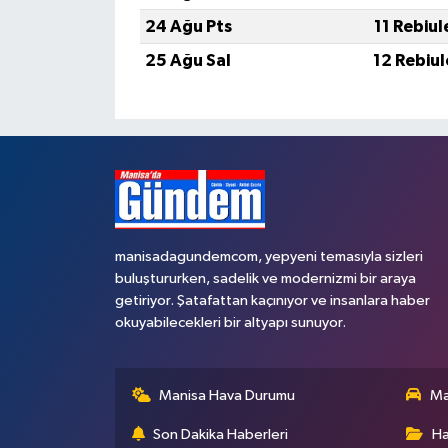
24 Ağu Pts
11 Rebiu
25 Ağu Sal
12 Rebiu
manisadagundemcom, yepyeni temasıyla sizleri
buluştururken, sadelik ve modernizmi bir araya
getiriyor. Şatafattan kaçınıyor ve insanlara haber
okuyabilecekleri bir altyapı sunuyor.
Manisa Hava Durumu
Ma
Son Dakika Haberleri
Ha