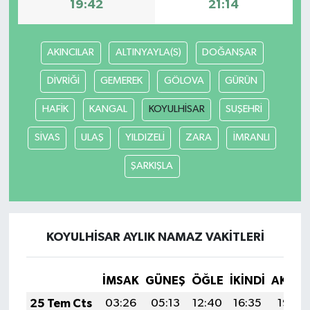
19:42
21:14
AKINCILAR
ALTINYAYLA(S)
DOĞANŞAR
DİVRİĞİ
GEMEREK
GÖLOVA
GÜRÜN
HAFİK
KANGAL
KOYULHİSAR
SUŞEHRİ
SİVAS
ULAŞ
YILDIZELİ
ZARA
İMRANLI
ŞARKIŞLA
KOYULHİSAR AYLIK NAMAZ VAKITLERI
İMSAK
GÜNEŞ
ÖĞLE
İKINDI
AKŞA
25 Tem Cts
03:26
05:13
12:40
16:35
19:58