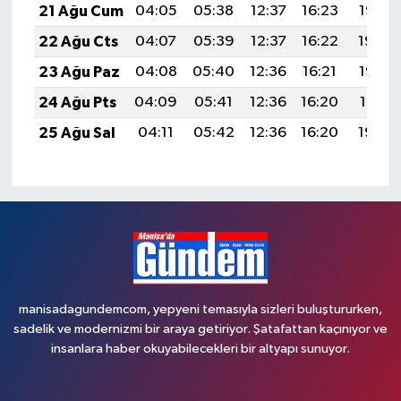
21 Ağu Cum
04:05
05:38
12:37
16:23
19:26
22 Ağu Cts
04:07
05:39
12:37
16:22
19:24
23 Ağu Paz
04:08
05:40
12:36
16:21
19:23
24 Ağu Pts
04:09
05:41
12:36
16:20
19:21
25 Ağu Sal
04:11
05:42
12:36
16:20
19:20
manisadagundemcom, yepyeni temasıyla sizleri buluştururken,
sadelik ve modernizmi bir araya getiriyor. Şatafattan kaçınıyor ve
insanlara haber okuyabilecekleri bir altyapı sunuyor.