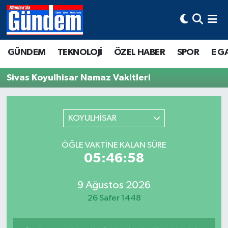
Manisa Hava Durumu
GÜNDEM
TEKNOLOJİ
ÖZEL HABER
SPOR
E G
Manisa Trafik Yoğunluk Haritası
Sivas Koyulhisar Namaz Vakitleri
Süper Lig Puan Durumu ve Fikstür
Tüm Manşetler
KOYULHİSAR
Son Dakika Haberleri
ÖĞLE VAKTINE KALAN SÜRE
05:46:58
Haber Arşivi
9 Ağustos 2026
26 Safer 1448