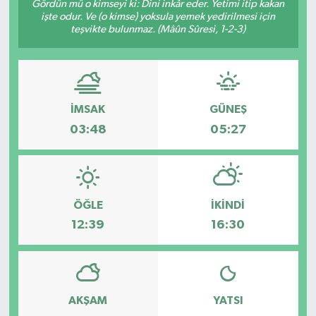
Gördün mü o kimseyi ki: Dini inkâr eder. Yetimi itip kakan
işte odur. Ve (o kimse) yoksula yemek yedirilmesi için
teşvikte bulunmaz. (Mâûn Sûresi, 1-2-3)
İMSAK
GÜNEŞ
03:48
05:27
ÖĞLE
İKINDI
12:39
16:30
AKŞAM
YATSI