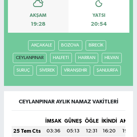
AKŞAM
YATSI
19:28
20:54
AKÇAKALE
BOZOVA
BİRECİK
CEYLANPINAR
HALFETİ
HARRAN
HİLVAN
SURUÇ
SİVEREK
VİRANŞEHİR
ŞANLIURFA
CEYLANPINAR AYLIK NAMAZ VAKITLERI
İMSAK
GÜNEŞ
ÖĞLE
İKINDI
AKŞA
25 Tem Cts
03:36
05:13
12:31
16:20
19:40