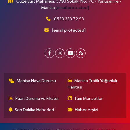
Güzelyurt Mahallesi, 5793 Sokak, No:1/C - Yunusemre /
Manisa
[email protected]
0530 333 72 93
[email protected]
Manisa Hava Durumu
Manisa Trafik Yoğunluk
Haritası
Puan Durumu ve Fikstür
Tüm Manşetler
Son Dakika Haberleri
Haber Arşivi