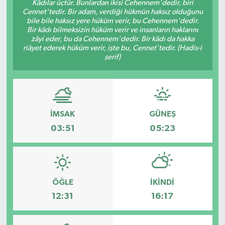
Kâdılar üçtür. Bunlardan ikisi Cehennem'dedir, biri
Cennet'tedir. Bir adam, verdiği hükmün haksız olduğunu
bile bile haksız yere hüküm verir, bu Cehennem'dedir.
Bir kâdı bilmeksizin hüküm verir ve insanların haklarını
zâyi eder, bu da Cehennem'dedir. Bir kâdı da hakka
riâyet ederek hüküm verir, işte bu, Cennet'tedir. (Hadis-i
şerif)
İMSAK
GÜNEŞ
03:51
05:23
ÖĞLE
İKINDI
12:31
16:17