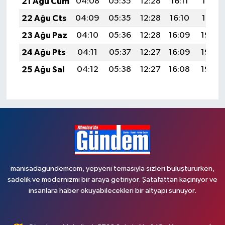
21 Ağu Cum
04:08
05:35
12:28
16:11
19:12
22 Ağu Cts
04:09
05:35
12:28
16:10
19:10
23 Ağu Paz
04:10
05:36
12:28
16:09
19:09
24 Ağu Pts
04:11
05:37
12:27
16:09
19:08
25 Ağu Sal
04:12
05:38
12:27
16:08
19:06
manisadagundemcom, yepyeni temasıyla sizleri buluştururken,
sadelik ve modernizmi bir araya getiriyor. Şatafattan kaçınıyor ve
insanlara haber okuyabilecekleri bir altyapı sunuyor.