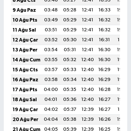
8 Ağu Cts
03:46
05:27
12:41
16:33
19:46
9 Ağu Paz
03:48
05:28
12:41
16:33
19:45
10 Ağu Pts
03:49
05:29
12:41
16:32
19:44
11 Ağu Sal
03:51
05:29
12:41
16:32
19:42
12 Ağu Çar
03:52
05:30
12:41
16:31
19:41
13 Ağu Per
03:54
05:31
12:41
16:30
19:40
14 Ağu Cum
03:55
05:32
12:40
16:30
19:38
15 Ağu Cts
03:57
05:33
12:40
16:29
19:37
16 Ağu Paz
03:58
05:34
12:40
16:29
19:36
17 Ağu Pts
04:00
05:35
12:40
16:28
19:34
18 Ağu Sal
04:01
05:36
12:40
16:27
19:33
19 Ağu Çar
04:02
05:37
12:39
16:27
19:31
20 Ağu Per
04:04
05:38
12:39
16:26
19:30
21 Ağu Cum
04:05
05:39
12:39
16:25
19:29