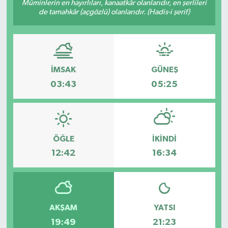
Müminlerin en hayırlıları, kanaatkâr olanlarıdır, en şerlileri
de tamahkâr (açgözlü) olanlarıdır. (Hadis-i şerif)
İMSAK
GÜNEŞ
03:43
05:25
ÖĞLE
İKINDI
12:42
16:34
AKŞAM
YATSI
19:49
21:23