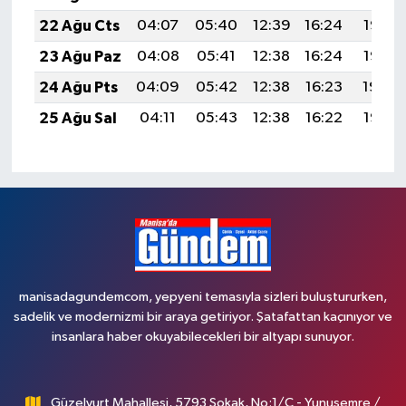
22 Ağu Cts
04:07
05:40
12:39
16:24
19:27
23 Ağu Paz
04:08
05:41
12:38
16:24
19:26
24 Ağu Pts
04:09
05:42
12:38
16:23
19:24
25 Ağu Sal
04:11
05:43
12:38
16:22
19:22
manisadagundemcom, yepyeni temasıyla sizleri buluştururken,
sadelik ve modernizmi bir araya getiriyor. Şatafattan kaçınıyor ve
insanlara haber okuyabilecekleri bir altyapı sunuyor.
Güzelyurt Mahallesi, 5793 Sokak, No:1/C - Yunusemre /