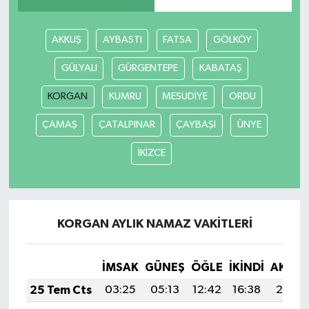
AKKUŞ
AYBASTI
FATSA
GÖLKÖY
GÜLYALI
GÜRGENTEPE
KABATAŞ
KORGAN
KUMRU
MESUDİYE
ORDU
ÇAMAŞ
ÇATALPINAR
ÇAYBAŞI
ÜNYE
İKİZCE
KORGAN AYLIK NAMAZ VAKITLERI
İMSAK
GÜNEŞ
ÖĞLE
İKINDI
AKŞA
25 Tem Cts
03:25
05:13
12:42
16:38
20:01