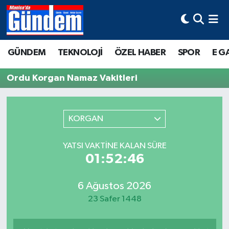
Manisa Hava Durumu
GÜNDEM
TEKNOLOJİ
ÖZEL HABER
SPOR
E G
Manisa Trafik Yoğunluk Haritası
Ordu Korgan Namaz Vakitleri
Süper Lig Puan Durumu ve Fikstür
Tüm Manşetler
KORGAN
Son Dakika Haberleri
YATSI VAKTINE KALAN SÜRE
01:52:46
Haber Arşivi
6 Ağustos 2026
23 Safer 1448