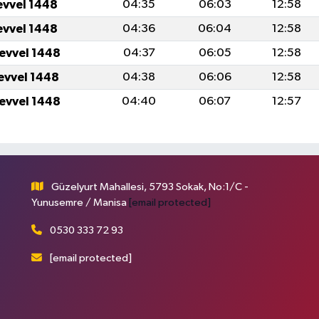
evvel 1448
04:35
06:03
12:58
evvel 1448
04:36
06:04
12:58
levvel 1448
04:37
06:05
12:58
levvel 1448
04:38
06:06
12:58
levvel 1448
04:40
06:07
12:57
Güzelyurt Mahallesi, 5793 Sokak, No:1/C -
Yunusemre / Manisa
[email protected]
0530 333 72 93
[email protected]