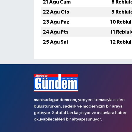
21 Ağu Cum
8 Rebiul
22 Ağu Cts
9 Rebiul
23 Ağu Paz
10 Rebiu
24 Ağu Pts
11 Rebiu
25 Ağu Sal
12 Rebiu
manisadagundemcom, yepyeni temasıyla sizleri
buluştururken, sadelik ve modernizmi bir araya
getiriyor. Şatafattan kaçınıyor ve insanlara haber
okuyabilecekleri bir altyapı sunuyor.