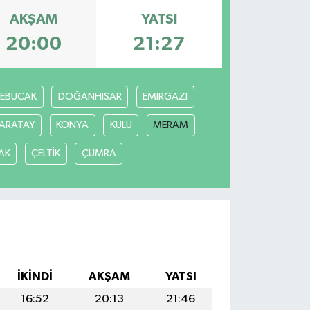
AKŞAM
YATSI
20:00
21:27
REBUCAK
DOĞANHİSAR
EMİRGAZİ
ARATAY
KONYA
KULU
MERAM
AK
ÇELTİK
ÇUMRA
İKINDI
AKŞAM
YATSI
16:52
20:13
21:46