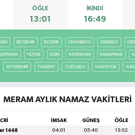
ÖĞLE
İKINDI
13:01
16:49
EKİN
BEYŞEHİR
BOZKIR
CİHANBEYLİ
DERBENT
DE
LKAPINAR
HÜYÜK
ILGIN
KADINHANI
KARAPINAR
K
SEYDİŞEHİR
TAŞKENT
TUZLUKÇU
YALIHÜYÜK
YUN
MERAM AYLIK NAMAZ VAKITLERI
İCRİ
İMSAK
GÜNEŞ
ÖĞLE
fer 1448
04:01
05:40
13:02