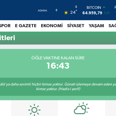
BITCOIN
°
24
64.959,79
1.11
DOLAR
47,7436
0.18
SPOR
E GAZETE
EKONOMİ
SİYASET
YAŞAM
SA
EURO
55,2510
0.32
leri
STERLİN
64,4811
0.38
GRAM ALTIN
6660.55
0.03
ÖĞLE VAKTINE KALAN SÜRE
BİST100
16:42
13.779
-14
lâ'ya daha sevimli hiçbir kimse yoktur. Günah işlemeye devam eden yaşl
kimse yoktur. (Hadis-i şerif)