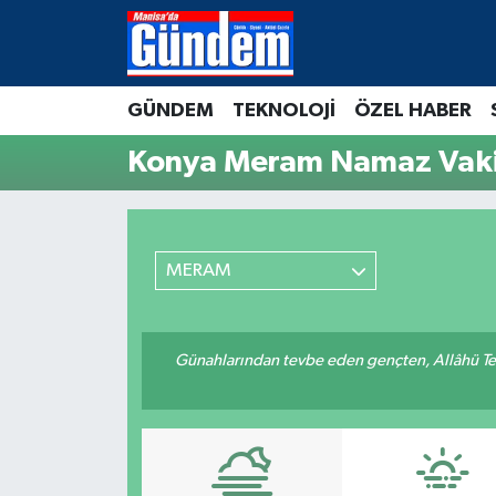
Manisa Hava Durumu
GÜNDEM
TEKNOLOJİ
ÖZEL HABER
Manisa Trafik Yoğunluk Haritası
Konya Meram Namaz Vakit
Süper Lig Puan Durumu ve Fikstür
Tüm Manşetler
MERAM
Son Dakika Haberleri
Günahlarından tevbe eden gençten, Allâhü Teâ
Haber Arşivi