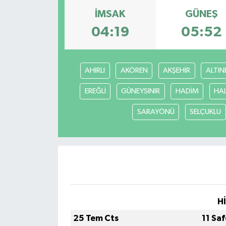
İMSAK
GÜNEŞ
04:19
05:52
AHIRLI
AKÖREN
AKŞEHİR
ALTIN
EREĞLİ
GÜNEYSINIR
HADİM
HA
SARAYÖNÜ
SELÇUKLU
H
25 Tem Cts
11 Sa