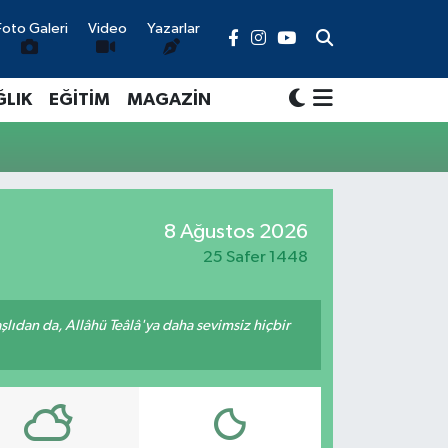
Foto Galeri
Video
Yazarlar
ĞLIK
EĞİTİM
MAGAZİN
8 Ağustos 2026
25 Safer 1448
ıdan da, Allâhü Teâlâ'ya daha sevimsiz hiçbir