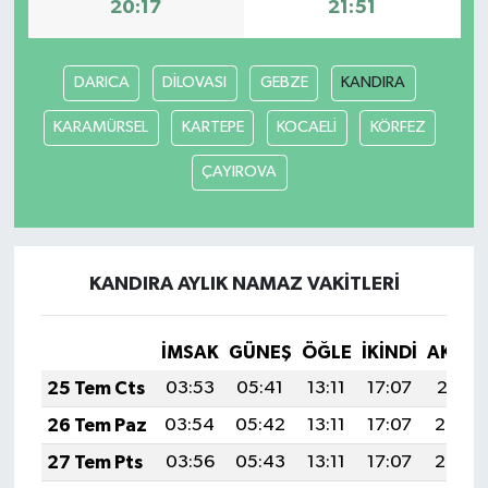
20:17
21:51
DARICA
DİLOVASI
GEBZE
KANDIRA
KARAMÜRSEL
KARTEPE
KOCAELİ
KÖRFEZ
ÇAYIROVA
KANDIRA AYLIK NAMAZ VAKITLERI
İMSAK
GÜNEŞ
ÖĞLE
İKINDI
AKŞA
25 Tem Cts
03:53
05:41
13:11
17:07
20:31
26 Tem Paz
03:54
05:42
13:11
17:07
20:30
27 Tem Pts
03:56
05:43
13:11
17:07
20:29