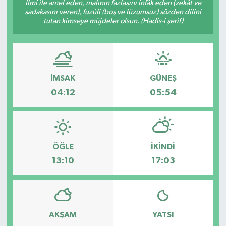
İlmi ile amel eden, malının fazlasını infâk eden (zekât ve
sadakasını veren), fuzûlî (boş ve lüzumsuz) sözden dilini
tutan kimseye müjdeler olsun. (Hadis-i şerif)
İMSAK
GÜNEŞ
04:12
05:54
ÖĞLE
İKINDI
13:10
17:03
AKŞAM
YATSI