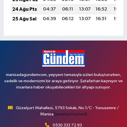
24 Ağu Pts
04:37
06:11
13:07
16:52
19:53
25 Ağu Sal
04:39
06:12
13:07
16:51
19:52
manisadagundemcom, yepyeni temasıyla sizleri buluştururken,
sadelik ve modernizmi bir araya getiriyor. Şatafattan kaçınıyor ve
insanlara haber okuyabilecekleri bir altyapı sunuyor.
Güzelyurt Mahallesi, 5793 Sokak, No:1/C - Yunusemre /
Manisa
[email protected]
0530 333 72 93