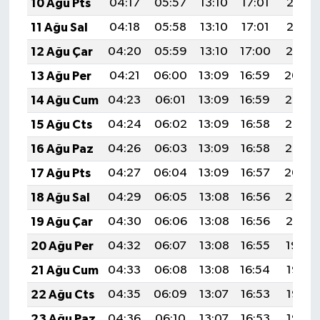
10 Ağu Pts
04:17
05:57
13:10
17:01
20:13
11 Ağu Sal
04:18
05:58
13:10
17:01
20:12
12 Ağu Çar
04:20
05:59
13:10
17:00
20:10
13 Ağu Per
04:21
06:00
13:09
16:59
20:09
14 Ağu Cum
04:23
06:01
13:09
16:59
20:08
15 Ağu Cts
04:24
06:02
13:09
16:58
20:06
16 Ağu Paz
04:26
06:03
13:09
16:58
20:05
17 Ağu Pts
04:27
06:04
13:09
16:57
20:04
18 Ağu Sal
04:29
06:05
13:08
16:56
20:02
19 Ağu Çar
04:30
06:06
13:08
16:56
20:01
20 Ağu Per
04:32
06:07
13:08
16:55
19:59
21 Ağu Cum
04:33
06:08
13:08
16:54
19:58
22 Ağu Cts
04:35
06:09
13:07
16:53
19:56
23 Ağu Paz
04:36
06:10
13:07
16:53
19:55