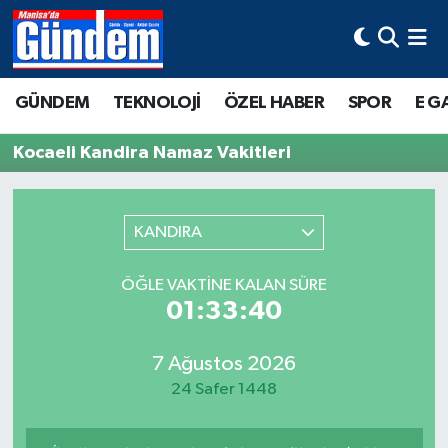
Manisa Hava Durumu
GÜNDEM
TEKNOLOJİ
ÖZEL HABER
SPOR
E G
Manisa Trafik Yoğunluk Haritası
Kocaeli Kandira Namaz Vakitleri
Süper Lig Puan Durumu ve Fikstür
Tüm Manşetler
KANDIRA
Son Dakika Haberleri
ÖĞLE VAKTINE KALAN SÜRE
01:33:40
Haber Arşivi
7 Ağustos 2026
24 Safer 1448