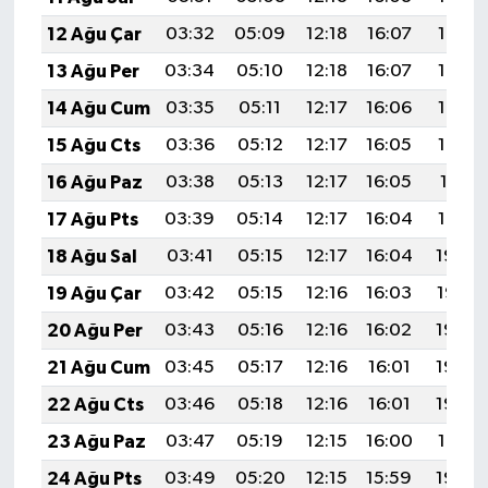
12 Ağu Çar
03:32
05:09
12:18
16:07
19:17
13 Ağu Per
03:34
05:10
12:18
16:07
19:15
14 Ağu Cum
03:35
05:11
12:17
16:06
19:14
15 Ağu Cts
03:36
05:12
12:17
16:05
19:13
16 Ağu Paz
03:38
05:13
12:17
16:05
19:11
17 Ağu Pts
03:39
05:14
12:17
16:04
19:10
18 Ağu Sal
03:41
05:15
12:17
16:04
19:09
19 Ağu Çar
03:42
05:15
12:16
16:03
19:07
20 Ağu Per
03:43
05:16
12:16
16:02
19:06
21 Ağu Cum
03:45
05:17
12:16
16:01
19:04
22 Ağu Cts
03:46
05:18
12:16
16:01
19:03
23 Ağu Paz
03:47
05:19
12:15
16:00
19:01
24 Ağu Pts
03:49
05:20
12:15
15:59
19:00