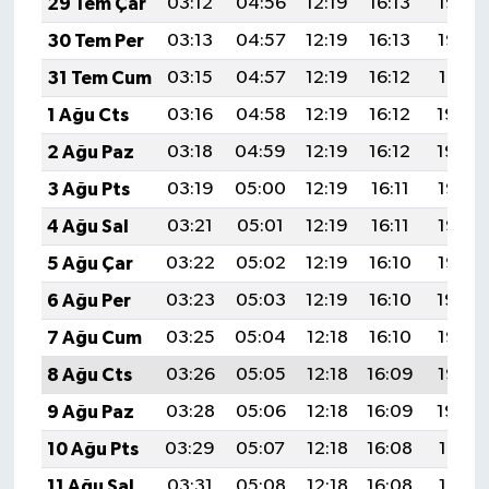
29 Tem Çar
03:12
04:56
12:19
16:13
19:33
30 Tem Per
03:13
04:57
12:19
16:13
19:32
31 Tem Cum
03:15
04:57
12:19
16:12
19:31
1 Ağu Cts
03:16
04:58
12:19
16:12
19:30
2 Ağu Paz
03:18
04:59
12:19
16:12
19:29
3 Ağu Pts
03:19
05:00
12:19
16:11
19:27
4 Ağu Sal
03:21
05:01
12:19
16:11
19:26
5 Ağu Çar
03:22
05:02
12:19
16:10
19:25
6 Ağu Per
03:23
05:03
12:19
16:10
19:24
7 Ağu Cum
03:25
05:04
12:18
16:10
19:23
8 Ağu Cts
03:26
05:05
12:18
16:09
19:22
9 Ağu Paz
03:28
05:06
12:18
16:09
19:20
10 Ağu Pts
03:29
05:07
12:18
16:08
19:19
11 Ağu Sal
03:31
05:08
12:18
16:08
19:18