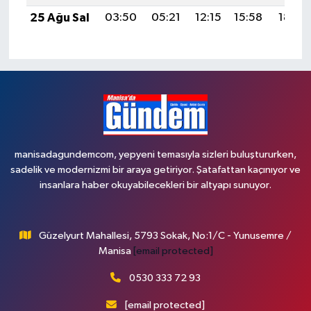
25 Ağu Sal
03:50
05:21
12:15
15:58
18:58
manisadagundemcom, yepyeni temasıyla sizleri buluştururken,
sadelik ve modernizmi bir araya getiriyor. Şatafattan kaçınıyor ve
insanlara haber okuyabilecekleri bir altyapı sunuyor.
Güzelyurt Mahallesi, 5793 Sokak, No:1/C - Yunusemre /
Manisa
[email protected]
0530 333 72 93
[email protected]