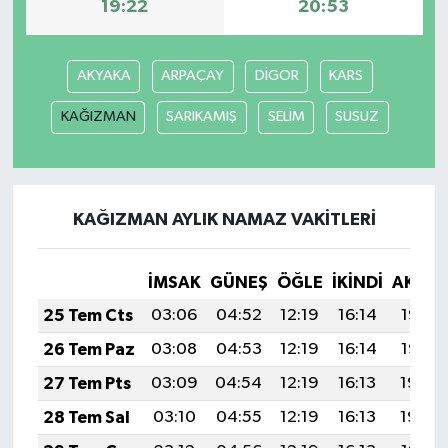
19:22
20:53
AKYAKA
ARPAÇAY
DİGOR
KARS
KAĞIZMAN
SARIKAMIŞ
SELİM
SUSUZ
KAĞIZMAN AYLIK NAMAZ VAKITLERI
İMSAK
GÜNEŞ
ÖĞLE
İKINDI
AKŞA
25 Tem Cts
03:06
04:52
12:19
16:14
19:36
26 Tem Paz
03:08
04:53
12:19
16:14
19:35
27 Tem Pts
03:09
04:54
12:19
16:13
19:34
28 Tem Sal
03:10
04:55
12:19
16:13
19:34