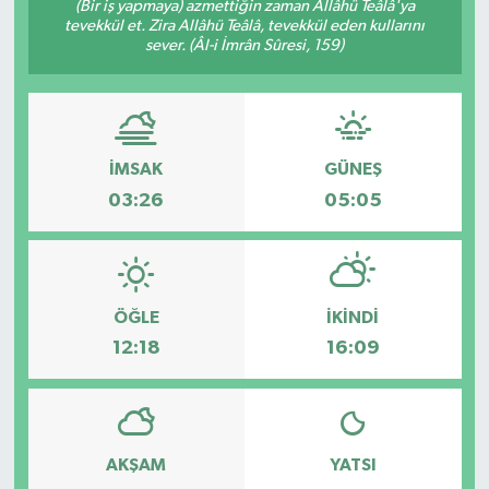
(Bir iş yapmaya) azmettiğin zaman Allâhü Teâlâ'ya
tevekkül et. Zira Allâhü Teâlâ, tevekkül eden kullarını
sever. (Âl-i İmrân Sûresi, 159)
İMSAK
GÜNEŞ
03:26
05:05
ÖĞLE
İKINDI
12:18
16:09
AKŞAM
YATSI