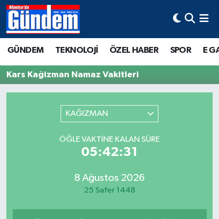
Manisa Hava Durumu
GÜNDEM
TEKNOLOJİ
ÖZEL HABER
SPOR
E G
Manisa Trafik Yoğunluk Haritası
Kars Kağizman Namaz Vakitleri
Süper Lig Puan Durumu ve Fikstür
Tüm Manşetler
KAĞIZMAN
Son Dakika Haberleri
ÖĞLE VAKTINE KALAN SÜRE
05:42:31
Haber Arşivi
8 Ağustos 2026
25 Safer 1448