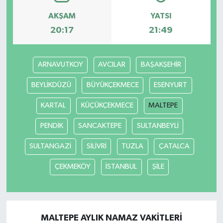
AKŞAM
YATSI
20:17
21:49
ARNAVUTKOY
AVCILAR
BAŞAKŞEHİR
BEYLİKDÜZÜ
BÜYÜKÇEKMECE
ESENYURT
KARTAL
KÜÇÜKÇEKMECE
MALTEPE
PENDİK
SANCAKTEPE
SULTANBEYLİ
SULTANGAZİ
SİLİVRİ
TUZLA
ÇATALCA
ÇEKMEKÖY
İSTANBUL
ŞİLE
MALTEPE AYLIK NAMAZ VAKITLERI