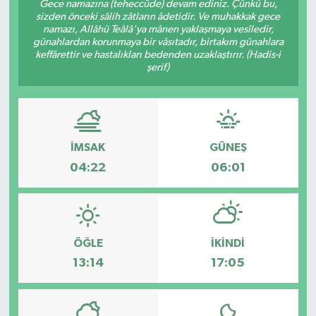
Gece namazına (teheccüde) devam ediniz. Çünkü bu,
sizden önceki sâlih zâtların âdetidir. Ve muhakkak gece
namazı, Allâhü Teâlâ'ya mânen yaklaşmaya vesîledir,
günahlardan korunmaya bir vâsıtadır, birtakım günahlara
keffârettir ve hastalıkları bedenden uzaklaştırır. (Hadis-i
şerif)
İMSAK
GÜNEŞ
04:22
06:01
ÖĞLE
İKINDI
13:14
17:05