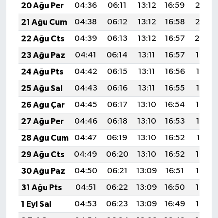
20 Ağu Per
04:36
06:11
13:12
16:59
20:03
21 Ağu Cum
04:38
06:12
13:12
16:58
20:02
22 Ağu Cts
04:39
06:13
13:12
16:57
20:00
23 Ağu Paz
04:41
06:14
13:11
16:57
19:59
24 Ağu Pts
04:42
06:15
13:11
16:56
19:57
25 Ağu Sal
04:43
06:16
13:11
16:55
19:55
26 Ağu Çar
04:45
06:17
13:10
16:54
19:54
27 Ağu Per
04:46
06:18
13:10
16:53
19:52
28 Ağu Cum
04:47
06:19
13:10
16:52
19:51
29 Ağu Cts
04:49
06:20
13:10
16:52
19:49
30 Ağu Paz
04:50
06:21
13:09
16:51
19:48
31 Ağu Pts
04:51
06:22
13:09
16:50
19:46
1 Eyl Sal
04:53
06:23
13:09
16:49
19:44