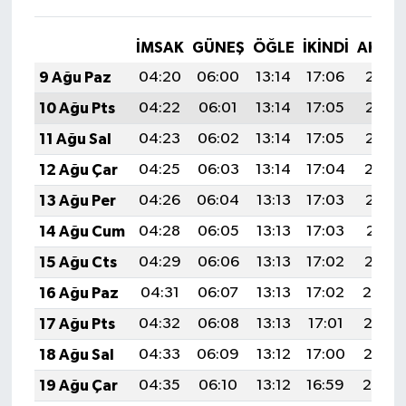
İMSAK
GÜNEŞ
ÖĞLE
İKINDI
AKŞA
9 Ağu Paz
04:20
06:00
13:14
17:06
20:18
10 Ağu Pts
04:22
06:01
13:14
17:05
20:17
11 Ağu Sal
04:23
06:02
13:14
17:05
20:15
12 Ağu Çar
04:25
06:03
13:14
17:04
20:14
13 Ağu Per
04:26
06:04
13:13
17:03
20:13
14 Ağu Cum
04:28
06:05
13:13
17:03
20:11
15 Ağu Cts
04:29
06:06
13:13
17:02
20:10
16 Ağu Paz
04:31
06:07
13:13
17:02
20:09
17 Ağu Pts
04:32
06:08
13:13
17:01
20:07
18 Ağu Sal
04:33
06:09
13:12
17:00
20:06
19 Ağu Çar
04:35
06:10
13:12
16:59
20:04