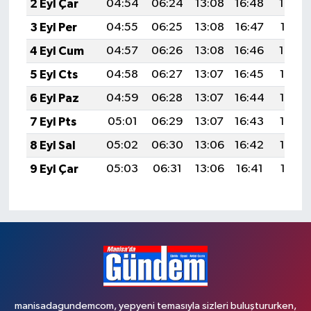
2 Eyl Çar
04:54
06:24
13:08
16:48
19:43
3 Eyl Per
04:55
06:25
13:08
16:47
19:41
4 Eyl Cum
04:57
06:26
13:08
16:46
19:40
5 Eyl Cts
04:58
06:27
13:07
16:45
19:38
6 Eyl Paz
04:59
06:28
13:07
16:44
19:36
7 Eyl Pts
05:01
06:29
13:07
16:43
19:35
8 Eyl Sal
05:02
06:30
13:06
16:42
19:33
9 Eyl Çar
05:03
06:31
13:06
16:41
19:31
manisadagundemcom, yepyeni temasıyla sizleri buluştururken,