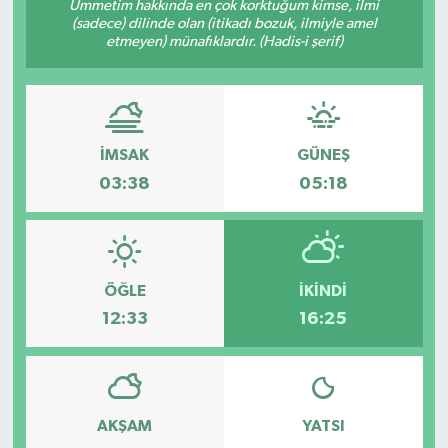
Ümmetim hakkında en çok korktuğum kimse, ilmi
(sadece) dilinde olan (itikadı bozuk, ilmiyle amel
etmeyen) münafıklardır. (Hadis-i şerif)
İMSAK
GÜNEŞ
03:38
05:18
ÖĞLE
İKINDI
12:33
16:25
AKŞAM
YATSI