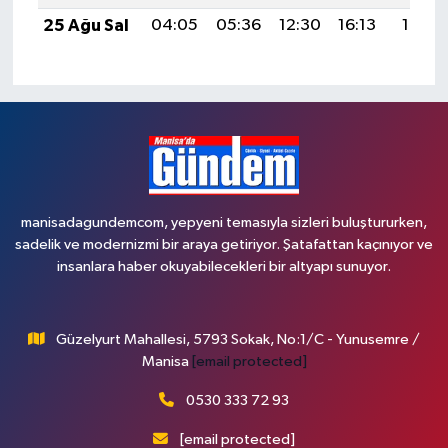
25 Ağu Sal
04:05
05:36
12:30
16:13
19:13
manisadagundemcom, yepyeni temasıyla sizleri buluştururken,
sadelik ve modernizmi bir araya getiriyor. Şatafattan kaçınıyor ve
insanlara haber okuyabilecekleri bir altyapı sunuyor.
Güzelyurt Mahallesi, 5793 Sokak, No:1/C - Yunusemre /
Manisa
[email protected]
0530 333 72 93
[email protected]