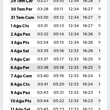
29 Tem Çar
03:27
05:10
12:34
16:28
19:47
30 Tem Per
03:28
05:11
12:34
16:27
19:46
31 Tem Cum
03:30
05:12
12:34
16:27
19:45
1 Ağu Cts
03:31
05:13
12:34
16:27
19:44
2 Ağu Paz
03:32
05:14
12:34
16:26
19:43
3 Ağu Pts
03:34
05:15
12:34
16:26
19:42
4 Ağu Sal
03:35
05:16
12:33
16:26
19:41
5 Ağu Çar
03:37
05:17
12:33
16:25
19:40
6 Ağu Per
03:38
05:18
12:33
16:25
19:39
7 Ağu Cum
03:40
05:19
12:33
16:24
19:38
8 Ağu Cts
03:41
05:20
12:33
16:24
19:36
9 Ağu Paz
03:43
05:21
12:33
16:23
19:35
10 Ağu Pts
03:44
05:22
12:33
16:23
19:34
11 Ağu Sal
03:45
05:23
12:33
16:22
19:33