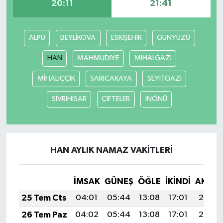
20:11
21:41
ALPU
BEYLİKOVA
ESKİŞEHİR
GÜNYÜZÜ
HAN
MAHMUDİYE
MİHALGAZİ
MİHALIÇÇIK
SARICAKAYA
SEYİTGAZİ
SİVRİHİSAR
ÇİFTELER
İNÖNÜ
HAN AYLIK NAMAZ VAKITLERI
İMSAK
GÜNEŞ
ÖĞLE
İKINDI
AKŞA
25 Tem Cts
04:01
05:44
13:08
17:01
20:23
26 Tem Paz
04:02
05:44
13:08
17:01
20:22