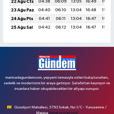
22 Ağu Cts
04:38
06:09
13:05
16:49
19:50
23 Ağu Paz
04:40
06:10
13:04
16:48
19:49
24 Ağu Pts
04:41
06:11
13:04
16:47
19:48
25 Ağu Sal
04:42
06:12
13:04
16:47
19:46
manisadagundemcom, yepyeni temasıyla sizleri buluştururken,
sadelik ve modernizmi bir araya getiriyor. Şatafattan kaçınıyor ve
insanlara haber okuyabilecekleri bir altyapı sunuyor.
Güzelyurt Mahallesi, 5793 Sokak, No:1/C - Yunusemre /
Manisa
[email protected]