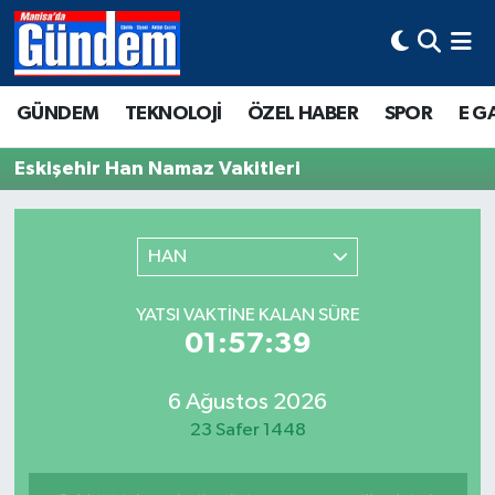
Manisa Hava Durumu
GÜNDEM
TEKNOLOJİ
ÖZEL HABER
SPOR
E G
Manisa Trafik Yoğunluk Haritası
Eskişehir Han Namaz Vakitleri
Süper Lig Puan Durumu ve Fikstür
Tüm Manşetler
HAN
Son Dakika Haberleri
YATSI VAKTINE KALAN SÜRE
01:57:39
Haber Arşivi
6 Ağustos 2026
23 Safer 1448