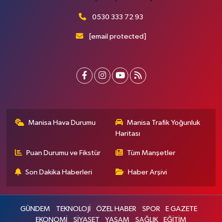
0530 333 72 93
[email protected]
Manisa Hava Durumu
Manisa Trafik Yoğunluk
Haritası
Puan Durumu ve Fikstür
Tüm Manşetler
Son Dakika Haberleri
Haber Arşivi
GÜNDEM
TEKNOLOJİ
ÖZEL HABER
SPOR
E GAZETE
EKONOMİ
SİYASET
YAŞAM
SAĞLIK
EĞİTİM