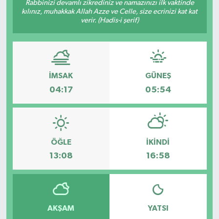
Rabbinizi devamlı zikrediniz ve namazınızı ilk vaktinde
kılınız, muhakkak Allah Azze ve Celle, size ecrinizi kat kat
verir. (Hadis-i şerif)
İMSAK
GÜNEŞ
04:17
05:54
ÖĞLE
İKINDI
13:08
16:58
AKŞAM
YATSI