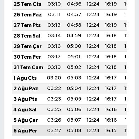
25 Tem Cts
03:10
04:56
12:24
16:19
19:42
26 Tem Paz
03:11
04:57
12:24
16:19
19:41
27 Tem Pts
03:13
04:58
12:24
16:19
19:40
28 Tem Sal
03:14
04:59
12:24
16:18
19:39
29 Tem Çar
03:16
05:00
12:24
16:18
19:38
30 Tem Per
03:17
05:01
12:24
16:18
19:37
31 Tem Cum
03:19
05:02
12:24
16:18
19:36
1 Ağu Cts
03:20
05:03
12:24
16:17
19:35
2 Ağu Paz
03:22
05:04
12:24
16:17
19:34
3 Ağu Pts
03:23
05:05
12:24
16:17
19:33
4 Ağu Sal
03:25
05:06
12:24
16:16
19:32
5 Ağu Çar
03:26
05:07
12:24
16:16
19:31
6 Ağu Per
03:27
05:08
12:24
16:15
19:30