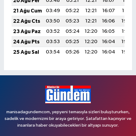
20 Ağu Per
03:48
05:21
12:21
16:07
19:11
21 Ağu Cum
03:49
05:22
12:21
16:07
19:10
22 Ağu Cts
03:50
05:23
12:21
16:06
19:08
23 Ağu Paz
03:52
05:24
12:20
16:05
19:07
24 Ağu Pts
03:53
05:25
12:20
16:04
19:05
25 Ağu Sal
03:54
05:26
12:20
16:04
19:04
manisadagundemcom, yepyeni temasıyla sizleri buluştururken,
sadelik ve modernizmi bir araya getiriyor. Şatafattan kaçınıyor ve
insanlara haber okuyabilecekleri bir altyapı sunuyor.