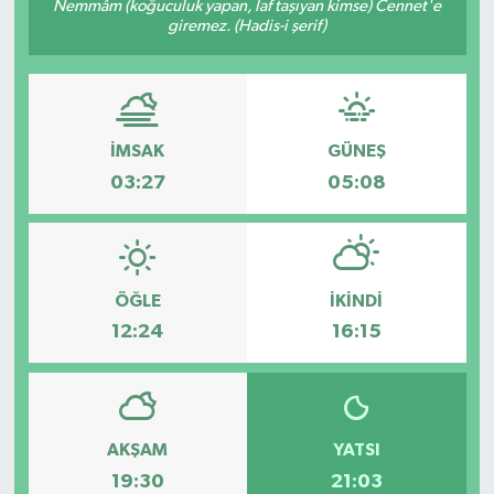
Nemmâm (koğuculuk yapan, laf taşıyan kimse) Cennet'e
giremez. (Hadis-i şerif)
İMSAK
GÜNEŞ
03:27
05:08
ÖĞLE
İKINDI
12:24
16:15
AKŞAM
YATSI
19:30
21:03