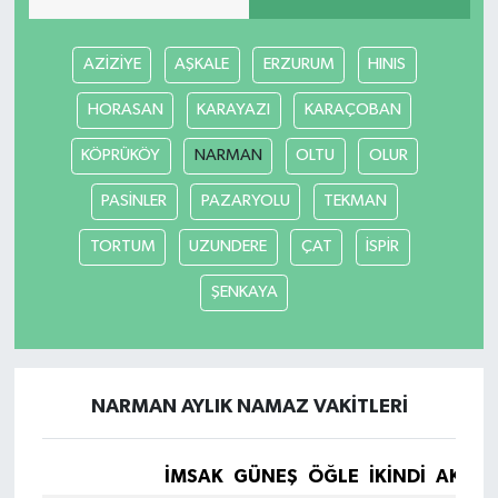
AZİZİYE
AŞKALE
ERZURUM
HINIS
HORASAN
KARAYAZI
KARAÇOBAN
KÖPRÜKÖY
NARMAN
OLTU
OLUR
PASİNLER
PAZARYOLU
TEKMAN
TORTUM
UZUNDERE
ÇAT
İSPİR
ŞENKAYA
NARMAN AYLIK NAMAZ VAKITLERI
İMSAK
GÜNEŞ
ÖĞLE
İKINDI
AKŞA