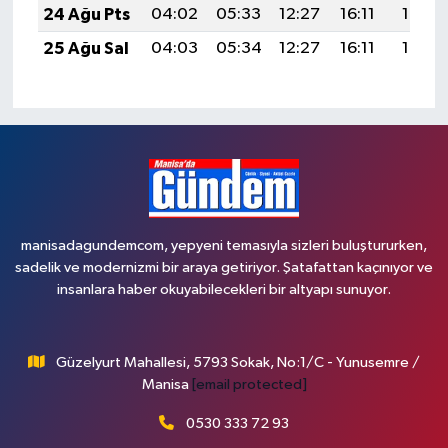
24 Ağu Pts
04:02
05:33
12:27
16:11
19:12
25 Ağu Sal
04:03
05:34
12:27
16:11
19:10
manisadagundemcom, yepyeni temasıyla sizleri buluştururken,
sadelik ve modernizmi bir araya getiriyor. Şatafattan kaçınıyor ve
insanlara haber okuyabilecekleri bir altyapı sunuyor.
Güzelyurt Mahallesi, 5793 Sokak, No:1/C - Yunusemre /
Manisa
[email protected]
0530 333 72 93