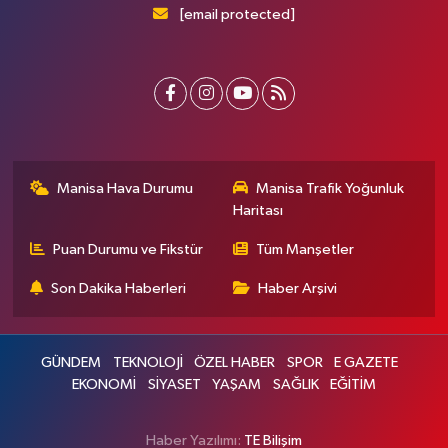
[email protected]
Manisa Hava Durumu
Manisa Trafik Yoğunluk
Haritası
Puan Durumu ve Fikstür
Tüm Manşetler
Son Dakika Haberleri
Haber Arşivi
GÜNDEM
TEKNOLOJİ
ÖZEL HABER
SPOR
E GAZETE
EKONOMİ
SİYASET
YAŞAM
SAĞLIK
EĞİTİM
Haber Yazılımı:
TE Bilişim