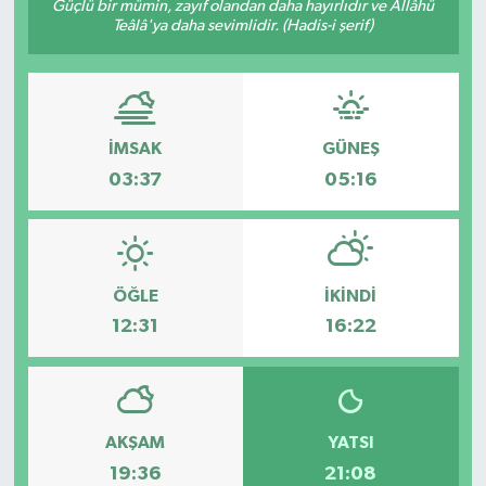
Güçlü bir mümin, zayıf olandan daha hayırlıdır ve Allâhü
Teâlâ'ya daha sevimlidir. (Hadis-i şerif)
İMSAK
GÜNEŞ
03:37
05:16
ÖĞLE
İKINDI
12:31
16:22
AKŞAM
YATSI
19:36
21:08