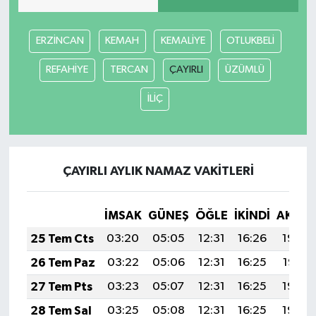
ERZİNCAN
KEMAH
KEMALİYE
OTLUKBELİ
REFAHİYE
TERCAN
ÇAYIRLI
ÜZÜMLÜ
İLİÇ
ÇAYIRLI AYLIK NAMAZ VAKITLERI
İMSAK
GÜNEŞ
ÖĞLE
İKINDI
AKŞA
25 Tem Cts
03:20
05:05
12:31
16:26
19:48
26 Tem Paz
03:22
05:06
12:31
16:25
19:47
27 Tem Pts
03:23
05:07
12:31
16:25
19:46
28 Tem Sal
03:25
05:08
12:31
16:25
19:45