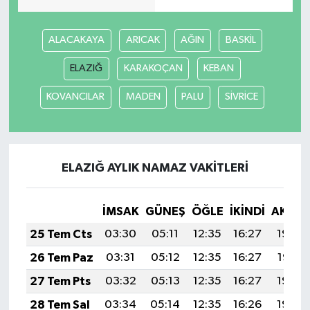
ALACAKAYA
ARICAK
AĞIN
BASKİL
ELAZIĞ
KARAKOÇAN
KEBAN
KOVANCILAR
MADEN
PALU
SİVRİCE
ELAZIĞ AYLIK NAMAZ VAKITLERI
İMSAK
GÜNEŞ
ÖĞLE
İKINDI
AKŞA
25 Tem Cts
03:30
05:11
12:35
16:27
19:48
26 Tem Paz
03:31
05:12
12:35
16:27
19:47
27 Tem Pts
03:32
05:13
12:35
16:27
19:46
28 Tem Sal
03:34
05:14
12:35
16:26
19:46