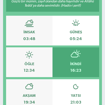
Güçlü bir mümin, zayıf olandan daha hayırlıdır ve Allâhü
Teâlâ'ya daha sevimlidir. (Hadis-i şerif)
İMSAK
GÜNEŞ
03:48
05:24
ÖĞLE
İKINDI
12:34
16:23
AKŞAM
YATSI
19:34
21:03