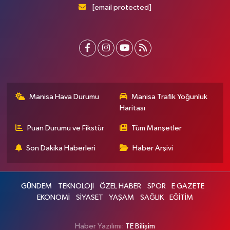
[email protected]
Manisa Hava Durumu
Manisa Trafik Yoğunluk
Haritası
Puan Durumu ve Fikstür
Tüm Manşetler
Son Dakika Haberleri
Haber Arşivi
GÜNDEM
TEKNOLOJİ
ÖZEL HABER
SPOR
E GAZETE
EKONOMİ
SİYASET
YAŞAM
SAĞLIK
EĞİTİM
Haber Yazılımı:
TE Bilişim