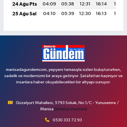
24 Ağu Pts
04:09
05:38
12:31
16:14
19:13
25 Ağu Sal
04:10
05:39
12:30
16:13
19:12
manisadagundemcom, yepyeni temasıyla sizleri buluştururken,
sadelik ve modernizmi bir araya getiriyor. Şatafattan kaçınıyor ve
insanlara haber okuyabilecekleri bir altyapı sunuyor.
Güzelyurt Mahallesi, 5793 Sokak, No:1/C - Yunusemre /
Manisa
[email protected]
0530 333 72 93