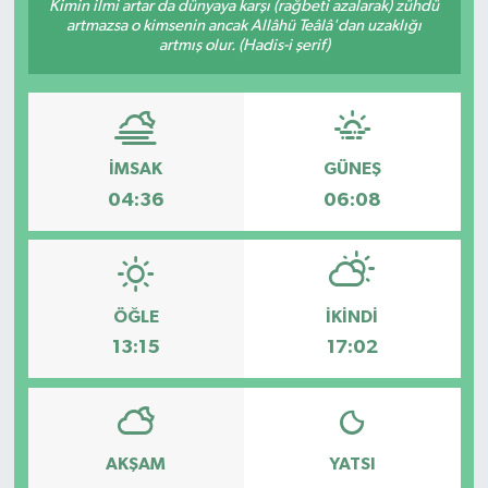
Kimin ilmi artar da dünyaya karşı (rağbeti azalarak) zühdü
artmazsa o kimsenin ancak Allâhü Teâlâ'dan uzaklığı
artmış olur. (Hadis-i şerif)
İMSAK
GÜNEŞ
04:36
06:08
ÖĞLE
İKINDI
13:15
17:02
AKŞAM
YATSI