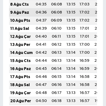
8 Ağu Cts
04:35
06:08
13:15
17:03
20:13
9 Ağu Paz
04:36
06:08
13:15
17:02
20:12
10 Ağu Pts
04:37
06:09
13:15
17:02
20:11
11 Ağu Sal
04:39
06:10
13:15
17:01
20:10
12 Ağu Çar
04:40
06:11
13:15
17:01
20:09
13 Ağu Per
04:41
06:12
13:15
17:00
20:07
14 Ağu Cum
04:42
06:13
13:14
17:00
20:06
15 Ağu Cts
04:44
06:13
13:14
16:59
20:05
16 Ağu Paz
04:45
06:14
13:14
16:59
20:04
17 Ağu Pts
04:46
06:15
13:14
16:58
20:03
18 Ağu Sal
04:47
06:16
13:14
16:58
20:01
19 Ağu Çar
04:48
06:17
13:13
16:57
20:00
20 Ağu Per
04:50
06:18
13:13
16:57
19:59