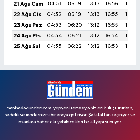
21 Ağu Cum
04:51
06:19
13:13
16:56
19:57
22 Ağu Cts
04:52
06:19
13:13
16:55
19:56
23 Ağu Paz
04:53
06:20
13:12
16:55
19:55
24 Ağu Pts
04:54
06:21
13:12
16:54
19:53
25 Ağu Sal
04:55
06:22
13:12
16:53
19:52
manisadagundemcom, yepyeni temasıyla sizleri buluştururken,
sadelik ve modernizmi bir araya getiriyor. Şatafattan kaçınıyor ve
insanlara haber okuyabilecekleri bir altyapı sunuyor.