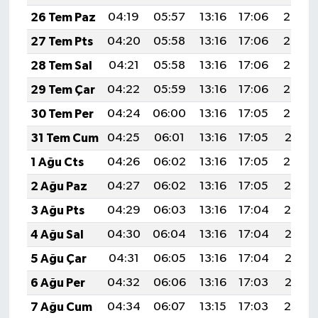
26 Tem Paz
04:19
05:57
13:16
17:06
20:26
27 Tem Pts
04:20
05:58
13:16
17:06
20:25
28 Tem Sal
04:21
05:58
13:16
17:06
20:24
29 Tem Çar
04:22
05:59
13:16
17:06
20:23
30 Tem Per
04:24
06:00
13:16
17:05
20:22
31 Tem Cum
04:25
06:01
13:16
17:05
20:21
1 Ağu Cts
04:26
06:02
13:16
17:05
20:20
2 Ağu Paz
04:27
06:02
13:16
17:05
20:19
3 Ağu Pts
04:29
06:03
13:16
17:04
20:19
4 Ağu Sal
04:30
06:04
13:16
17:04
20:17
5 Ağu Çar
04:31
06:05
13:16
17:04
20:16
6 Ağu Per
04:32
06:06
13:16
17:03
20:15
7 Ağu Cum
04:34
06:07
13:15
17:03
20:14