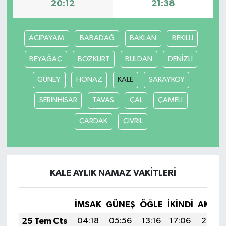
20:12
21:38
ACIPAYAM
BABADAĞ
BAKLAN
BEKİLLİ
BEYAĞAÇ
BOZKURT
BULDAN
DENİZLİ
GÜNEY
HONAZ
KALE
SARAYKÖY
SERİNHİSAR
TAVAS
ÇAL
ÇAMELİ
ÇARDAK
ÇİVRİL
KALE AYLIK NAMAZ VAKITLERI
İMSAK
GÜNEŞ
ÖĞLE
İKINDI
AKŞA
25 Tem Cts
04:18
05:56
13:16
17:06
20:26