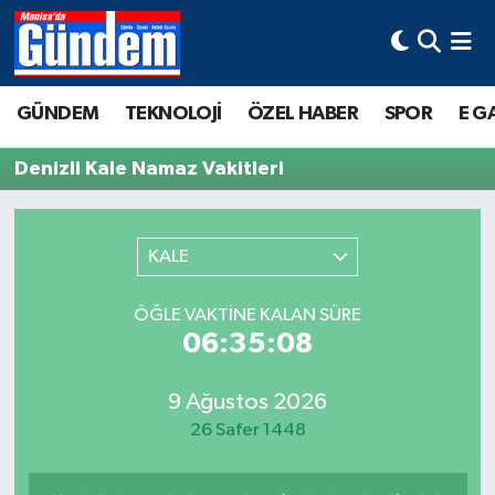
Manisa Hava Durumu
GÜNDEM
TEKNOLOJİ
ÖZEL HABER
SPOR
E G
Manisa Trafik Yoğunluk Haritası
Denizli Kale Namaz Vakitleri
Süper Lig Puan Durumu ve Fikstür
Tüm Manşetler
KALE
Son Dakika Haberleri
ÖĞLE VAKTINE KALAN SÜRE
06:35:08
Haber Arşivi
9 Ağustos 2026
26 Safer 1448