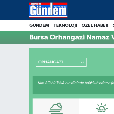
Manisa Hava Durumu
GÜNDEM
TEKNOLOJİ
ÖZEL HABER
Manisa Trafik Yoğunluk Haritası
Bursa Orhangazi Namaz V
Süper Lig Puan Durumu ve Fikstür
Tüm Manşetler
ORHANGAZİ
Son Dakika Haberleri
Kim Allâhü Teâlâ'nın dininde tefakkuh ederse (dîn
Haber Arşivi