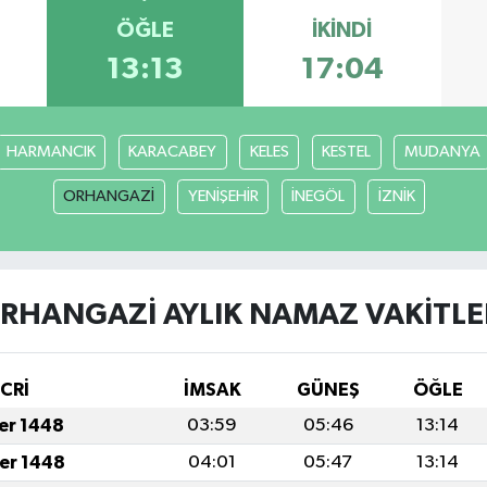
ÖĞLE
İKINDI
13:13
17:04
HARMANCIK
KARACABEY
KELES
KESTEL
MUDANYA
ORHANGAZİ
YENİŞEHİR
İNEGÖL
İZNİK
RHANGAZİ AYLIK NAMAZ VAKITLE
İCRİ
İMSAK
GÜNEŞ
ÖĞLE
fer 1448
03:59
05:46
13:14
fer 1448
04:01
05:47
13:14