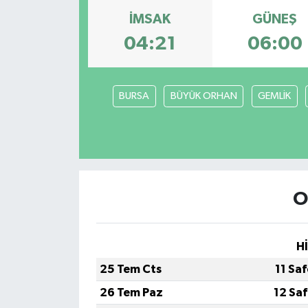
İMSAK
GÜNEŞ
04:21
06:00
BURSA
BÜYÜK ORHAN
GEMLİK
O
H
25 Tem Cts
11 Sa
26 Tem Paz
12 Sa