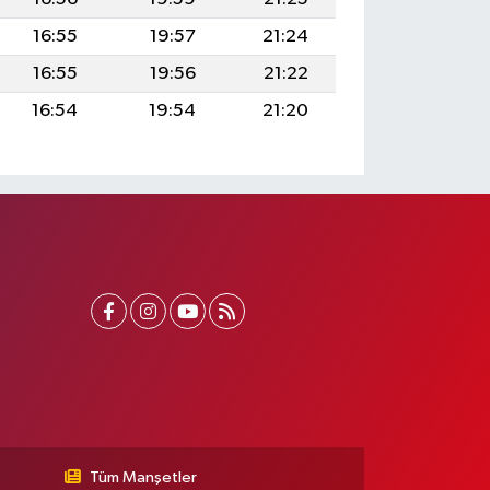
16:55
19:57
21:24
16:55
19:56
21:22
16:54
19:54
21:20
Tüm Manşetler