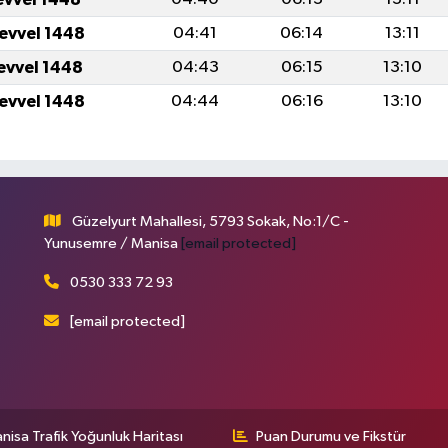
levvel 1448
04:41
06:14
13:11
levvel 1448
04:43
06:15
13:10
levvel 1448
04:44
06:16
13:10
Güzelyurt Mahallesi, 5793 Sokak, No:1/C -
Yunusemre / Manisa
[email protected]
0530 333 72 93
[email protected]
nisa Trafik Yoğunluk Haritası
Puan Durumu ve Fikstür