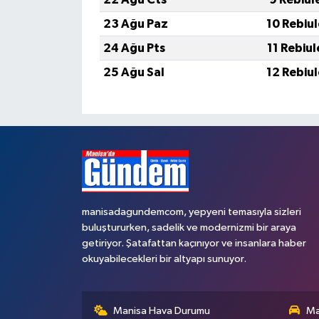
23 Ağu Paz
10 Rebiu
24 Ağu Pts
11 Rebiu
25 Ağu Sal
12 Rebiu
manisadagundemcom, yepyeni temasıyla sizleri
buluştururken, sadelik ve modernizmi bir araya
getiriyor. Şatafattan kaçınıyor ve insanlara haber
okuyabilecekleri bir altyapı sunuyor.
Manisa Hava Durumu
Ma