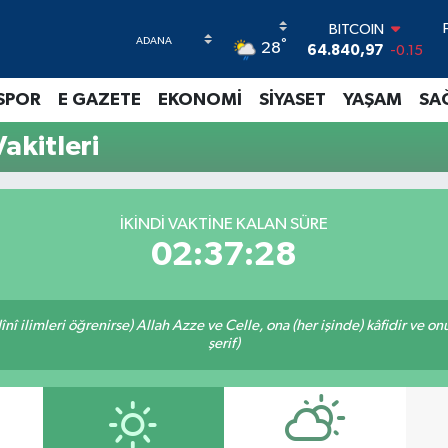
BITCOIN
°
28
64.840,97
-0.15
DOLAR
47,7436
0.18
SPOR
E GAZETE
EKONOMİ
SİYASET
YAŞAM
SA
EURO
55,2510
0.32
akitleri
STERLİN
64,4811
0.38
GRAM ALTIN
6660.55
0
İKINDI VAKTINE KALAN SÜRE
BİST100
02:37:27
13.779
-14
î ilimleri öğrenirse) Allah Azze ve Celle, ona (her işinde) kâfidir ve on
şerif)