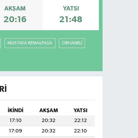
AKŞAM
YATSI
20:16
21:48
MUSTAFA KEMALPAŞA
ORHANELİ
RI
İKINDI
AKŞAM
YATSI
17:10
20:32
22:12
17:09
20:32
22:10