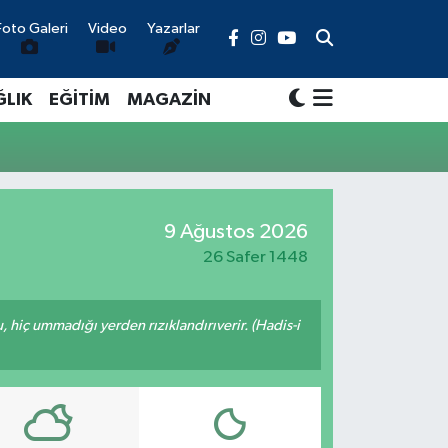
Foto Galeri
Video
Yazarlar
ĞLIK
EĞİTİM
MAGAZİN
9 Ağustos 2026
26 Safer 1448
u, hiç ummadığı yerden rızıklandırıverir. (Hadis-i