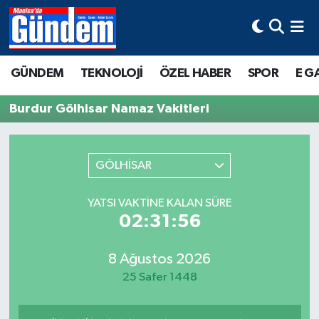
Manisa Hava Durumu
GÜNDEM
TEKNOLOJİ
ÖZEL HABER
SPOR
E G
Manisa Trafik Yoğunluk Haritası
Burdur Gölhisar Namaz Vakitleri
Süper Lig Puan Durumu ve Fikstür
Tüm Manşetler
GÖLHİSAR
Son Dakika Haberleri
YATSI VAKTINE KALAN SÜRE
02:31:56
Haber Arşivi
8 Ağustos 2026
25 Safer 1448