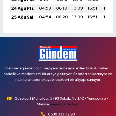
24 Ağu Pts
04:53
06:19
13:09
16:51
19:50
25 Ağu Sal
04:54
06:20
13:09
16:51
19:49
manisadagundemcom, yepyeni temasıyla sizleri buluştururken,
sadelik ve modernizmi bir araya getiriyor. Şatafattan kaçınıyor ve
insanlara haber okuyabilecekleri bir altyapı sunuyor.
Güzelyurt Mahallesi, 5793 Sokak, No:1/C - Yunusemre /
Manisa
[email protected]
0530 333 72 93