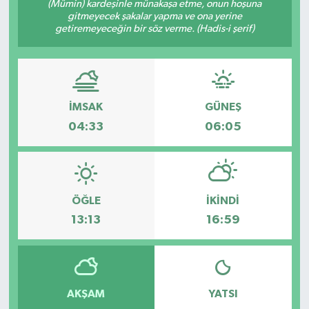
(Mümin) kardeşinle münakaşa etme, onun hoşuna
gitmeyecek şakalar yapma ve ona yerine
getiremeyeceğin bir söz verme. (Hadis-i şerif)
İMSAK
GÜNEŞ
04:33
06:05
ÖĞLE
İKINDI
13:13
16:59
AKŞAM
YATSI