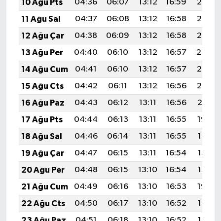
10 Ağu Pts
04:36
06:07
13:12
16:59
20:08
11 Ağu Sal
04:37
06:08
13:12
16:58
20:07
12 Ağu Çar
04:38
06:09
13:12
16:58
20:05
13 Ağu Per
04:40
06:10
13:12
16:57
20:04
14 Ağu Cum
04:41
06:10
13:12
16:57
20:03
15 Ağu Cts
04:42
06:11
13:12
16:56
20:02
16 Ağu Paz
04:43
06:12
13:11
16:56
20:01
17 Ağu Pts
04:44
06:13
13:11
16:55
19:59
18 Ağu Sal
04:46
06:14
13:11
16:55
19:58
19 Ağu Çar
04:47
06:15
13:11
16:54
19:57
20 Ağu Per
04:48
06:15
13:10
16:54
19:56
21 Ağu Cum
04:49
06:16
13:10
16:53
19:54
22 Ağu Cts
04:50
06:17
13:10
16:52
19:53
23 Ağu Paz
04:51
06:18
13:10
16:52
19:52