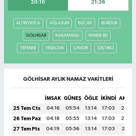
20:10
21:36
ALTINYAYLA
AĞLASUN
BUCAK
BURDUR
GÖLHİSAR
KARAMANLI
KEMER (B)
TEFENNİ
YEŞİLOVA
ÇAVDIR
ÇELTİKCİ
GÖLHİSAR AYLIK NAMAZ VAKITLERI
İMSAK
GÜNEŞ
ÖĞLE
İKINDI
AKŞA
25 Tem Cts
04:16
05:54
13:14
17:03
20:23
26 Tem Paz
04:18
05:55
13:14
17:03
20:22
27 Tem Pts
04:19
05:56
13:14
17:03
20:21