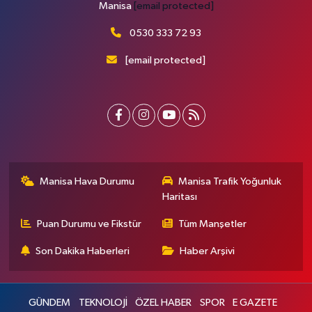
Manisa
[email protected]
0530 333 72 93
[email protected]
Manisa Hava Durumu
Manisa Trafik Yoğunluk
Haritası
Puan Durumu ve Fikstür
Tüm Manşetler
Son Dakika Haberleri
Haber Arşivi
GÜNDEM
TEKNOLOJİ
ÖZEL HABER
SPOR
E GAZETE