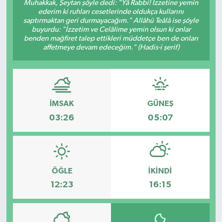
Muhakkak, Şeytan şöyle dedi: "Yâ Rabbi! İzzetine yemin
ederim ki ruhları cesetlerinde oldukça kullarını
saptırmaktan geri durmayacağım." Allâhü Teâlâ ise şöyle
buyurdu: "İzzetim ve Celâlime yemin olsun ki onlar
benden mağfiret talep ettikleri müddetçe ben de onları
affetmeye devam edeceğim." (Hadis-i şerif)
İMSAK
GÜNEŞ
03:26
05:07
ÖĞLE
İKINDI
12:23
16:15