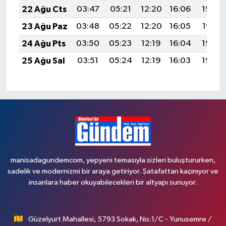
22 Ağu Cts
03:47
05:21
12:20
16:06
19:09
23 Ağu Paz
03:48
05:22
12:20
16:05
19:07
24 Ağu Pts
03:50
05:23
12:19
16:04
19:06
25 Ağu Sal
03:51
05:24
12:19
16:03
19:04
manisadagundemcom, yepyeni temasıyla sizleri buluştururken,
sadelik ve modernizmi bir araya getiriyor. Şatafattan kaçınıyor ve
insanlara haber okuyabilecekleri bir altyapı sunuyor.
Güzelyurt Mahallesi, 5793 Sokak, No:1/C - Yunusemre /