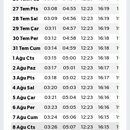
27 Tem Pts
03:08
04:55
12:23
16:19
19:41
28 Tem Sal
03:09
04:56
12:23
16:19
19:40
29 Tem Çar
03:11
04:57
12:23
16:19
19:39
30 Tem Per
03:12
04:58
12:23
16:18
19:38
31 Tem Cum
03:14
04:59
12:23
16:18
19:37
1 Ağu Cts
03:15
05:00
12:23
16:18
19:36
2 Ağu Paz
03:17
05:01
12:23
16:17
19:35
3 Ağu Pts
03:18
05:02
12:23
16:17
19:34
4 Ağu Sal
03:20
05:03
12:23
16:16
19:33
5 Ağu Çar
03:21
05:04
12:23
16:16
19:32
6 Ağu Per
03:23
05:05
12:23
16:16
19:30
7 Ağu Cum
03:24
05:06
12:23
16:15
19:29
8 Ağu Cts
03:26
05:07
12:23
16:15
19:28