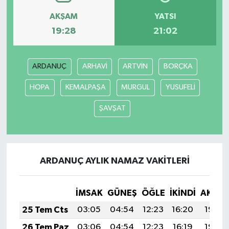
AKŞAM
YATSI
19:28
21:02
ARDANUÇ
ARHAVİ
ARTVİN
BORÇKA
HOPA
KEMALPAŞA
MURGUL
YUSUFELİ
ŞAVŞAT
ARDANUÇ AYLIK NAMAZ VAKITLERI
İMSAK
GÜNEŞ
ÖĞLE
İKINDI
AKŞA
25 Tem Cts
03:05
04:54
12:23
16:20
19:43
26 Tem Paz
03:06
04:54
12:23
16:19
19:42