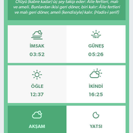
Ölüyü (kabre kadar) üç şey takip eder: Âile fertleri, malı
ve ameli. Bunlardan ikisi geri döner, biri kalır: Âile fertleri
ve malı geri döner, ameli (kendisiyle) kalır. (Hadis-i şerif)
İMSAK
GÜNEŞ
03:52
05:26
ÖĞLE
İKINDI
12:37
16:25
AKŞAM
YATSI