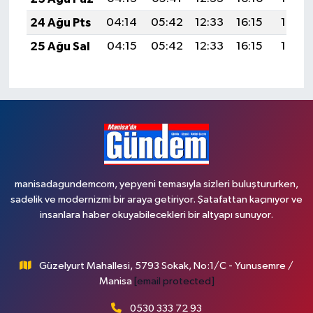
24 Ağu Pts
04:14
05:42
12:33
16:15
19:15
25 Ağu Sal
04:15
05:42
12:33
16:15
19:13
manisadagundemcom, yepyeni temasıyla sizleri buluştururken,
sadelik ve modernizmi bir araya getiriyor. Şatafattan kaçınıyor ve
insanlara haber okuyabilecekleri bir altyapı sunuyor.
Güzelyurt Mahallesi, 5793 Sokak, No:1/C - Yunusemre /
Manisa
[email protected]
0530 333 72 93