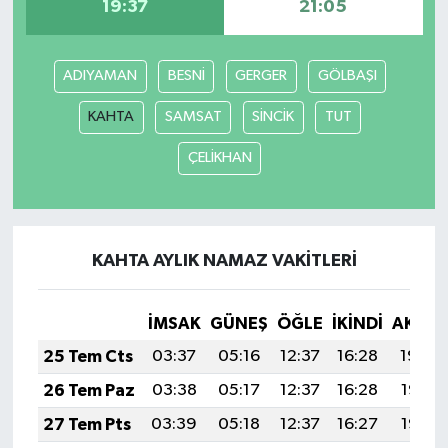
19:37
21:05
ADIYAMAN
BESNİ
GERGER
GÖLBAŞI
KAHTA
SAMSAT
SİNCİK
TUT
ÇELİKHAN
KAHTA AYLIK NAMAZ VAKITLERI
İMSAK
GÜNEŞ
ÖĞLE
İKINDI
AKŞA
25 Tem Cts
03:37
05:16
12:37
16:28
19:48
26 Tem Paz
03:38
05:17
12:37
16:28
19:47
27 Tem Pts
03:39
05:18
12:37
16:27
19:47