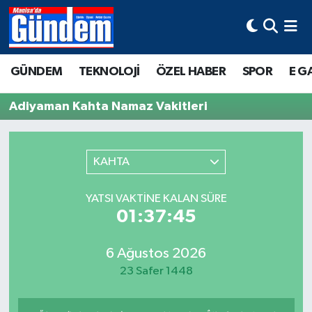
Manisa Hava Durumu
GÜNDEM
TEKNOLOJİ
ÖZEL HABER
SPOR
E G
Manisa Trafik Yoğunluk Haritası
Adiyaman Kahta Namaz Vakitleri
Süper Lig Puan Durumu ve Fikstür
Tüm Manşetler
KAHTA
Son Dakika Haberleri
YATSI VAKTINE KALAN SÜRE
01:37:45
Haber Arşivi
6 Ağustos 2026
23 Safer 1448