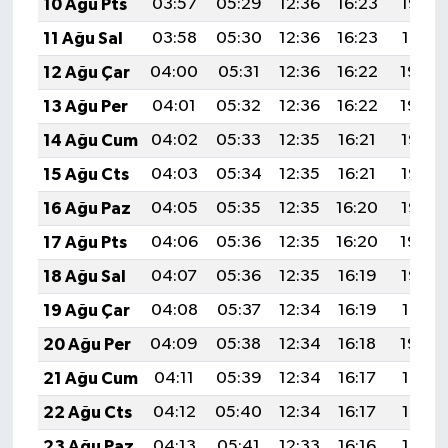
10 Ağu Pts
03:57
05:29
12:36
16:23
19:33
11 Ağu Sal
03:58
05:30
12:36
16:23
19:31
12 Ağu Çar
04:00
05:31
12:36
16:22
19:30
13 Ağu Per
04:01
05:32
12:36
16:22
19:29
14 Ağu Cum
04:02
05:33
12:35
16:21
19:28
15 Ağu Cts
04:03
05:34
12:35
16:21
19:27
16 Ağu Paz
04:05
05:35
12:35
16:20
19:25
17 Ağu Pts
04:06
05:36
12:35
16:20
19:24
18 Ağu Sal
04:07
05:36
12:35
16:19
19:23
19 Ağu Çar
04:08
05:37
12:34
16:19
19:21
20 Ağu Per
04:09
05:38
12:34
16:18
19:20
21 Ağu Cum
04:11
05:39
12:34
16:17
19:19
22 Ağu Cts
04:12
05:40
12:34
16:17
19:17
23 Ağu Paz
04:13
05:41
12:33
16:16
19:16