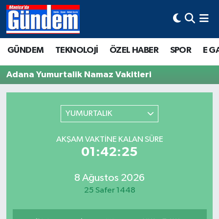
Manisa Hava Durumu
GÜNDEM
TEKNOLOJİ
ÖZEL HABER
SPOR
E G
Manisa Trafik Yoğunluk Haritası
Adana Yumurtalik Namaz Vakitleri
Süper Lig Puan Durumu ve Fikstür
Tüm Manşetler
YUMURTALIK
Son Dakika Haberleri
AKŞAM VAKTINE KALAN SÜRE
01:42:25
Haber Arşivi
8 Ağustos 2026
25 Safer 1448