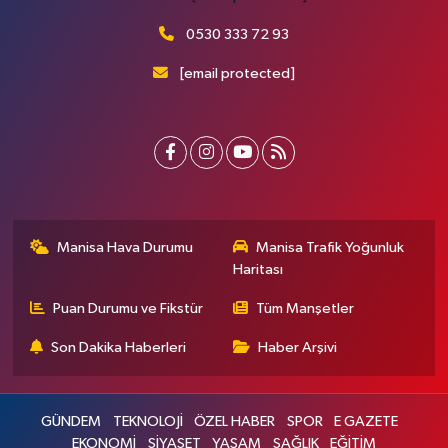
0530 333 72 93
[email protected]
Manisa Hava Durumu
Manisa Trafik Yoğunluk
Haritası
Puan Durumu ve Fikstür
Tüm Manşetler
Son Dakika Haberleri
Haber Arşivi
GÜNDEM
TEKNOLOJİ
ÖZEL HABER
SPOR
E GAZETE
EKONOMİ
SİYASET
YAŞAM
SAĞLIK
EĞİTİM