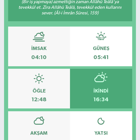
(Bir iş yapmaya) azmettiğin zaman Allâhü Teâlâ'ya
tevekkül et. Zira Allâhü Teâlâ, tevekkül eden kullarını
sever. (Âl-i İmrân Sûresi, 159)
İMSAK
GÜNEŞ
04:10
05:41
ÖĞLE
İKINDI
12:48
16:34
AKŞAM
YATSI