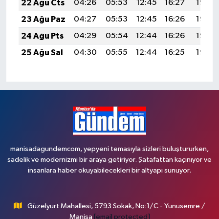
22 Ağu Cts
04:26
05:53
12:45
16:27
19:27
23 Ağu Paz
04:27
05:53
12:45
16:26
19:26
24 Ağu Pts
04:29
05:54
12:44
16:26
19:25
25 Ağu Sal
04:30
05:55
12:44
16:25
19:23
manisadagundemcom, yepyeni temasıyla sizleri buluştururken,
sadelik ve modernizmi bir araya getiriyor. Şatafattan kaçınıyor ve
insanlara haber okuyabilecekleri bir altyapı sunuyor.
Güzelyurt Mahallesi, 5793 Sokak, No:1/C - Yunusemre /
Manisa
[email protected]