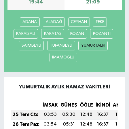
19:44
21:09
ADANA
ALADAĞ
CEYHAN
FEKE
KARAISALI
KARATAŞ
KOZAN
POZANTI
SAİMBEYLİ
TUFANBEYLİ
YUMURTALIK
İMAMOĞLU
YUMURTALIK AYLIK NAMAZ VAKITLERI
İMSAK
GÜNEŞ
ÖĞLE
İKINDI
AKŞA
25 Tem Cts
03:53
05:30
12:48
16:37
19:57
26 Tem Paz
03:54
05:31
12:48
16:37
19:56