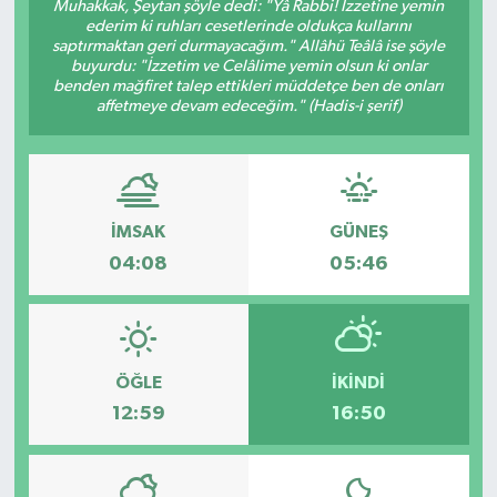
Muhakkak, Şeytan şöyle dedi: "Yâ Rabbi! İzzetine yemin
ederim ki ruhları cesetlerinde oldukça kullarını
saptırmaktan geri durmayacağım." Allâhü Teâlâ ise şöyle
buyurdu: "İzzetim ve Celâlime yemin olsun ki onlar
benden mağfiret talep ettikleri müddetçe ben de onları
affetmeye devam edeceğim." (Hadis-i şerif)
İMSAK
GÜNEŞ
04:08
05:46
ÖĞLE
İKINDI
12:59
16:50