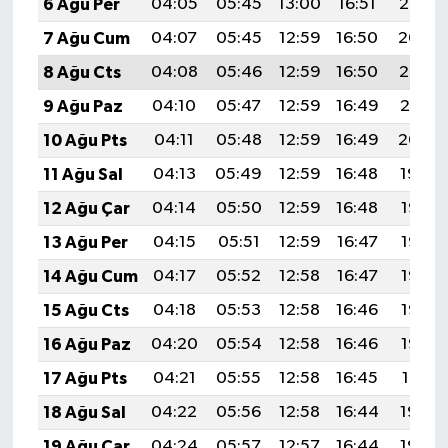
6 Ağu Per
04:05
05:45
13:00
16:51
20:05
7 Ağu Cum
04:07
05:45
12:59
16:50
20:04
8 Ağu Cts
04:08
05:46
12:59
16:50
20:02
9 Ağu Paz
04:10
05:47
12:59
16:49
20:01
10 Ağu Pts
04:11
05:48
12:59
16:49
20:00
11 Ağu Sal
04:13
05:49
12:59
16:48
19:59
12 Ağu Çar
04:14
05:50
12:59
16:48
19:57
13 Ağu Per
04:15
05:51
12:59
16:47
19:56
14 Ağu Cum
04:17
05:52
12:58
16:47
19:55
15 Ağu Cts
04:18
05:53
12:58
16:46
19:53
16 Ağu Paz
04:20
05:54
12:58
16:46
19:52
17 Ağu Pts
04:21
05:55
12:58
16:45
19:51
18 Ağu Sal
04:22
05:56
12:58
16:44
19:49
19 Ağu Çar
04:24
05:57
12:57
16:44
19:48