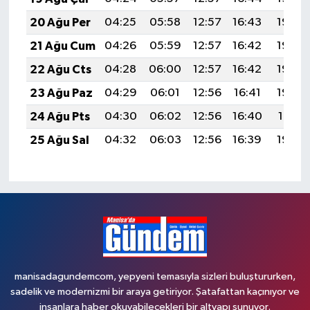
20 Ağu Per
04:25
05:58
12:57
16:43
19:46
21 Ağu Cum
04:26
05:59
12:57
16:42
19:45
22 Ağu Cts
04:28
06:00
12:57
16:42
19:44
23 Ağu Paz
04:29
06:01
12:56
16:41
19:42
24 Ağu Pts
04:30
06:02
12:56
16:40
19:41
25 Ağu Sal
04:32
06:03
12:56
16:39
19:39
manisadagundemcom, yepyeni temasıyla sizleri buluştururken,
sadelik ve modernizmi bir araya getiriyor. Şatafattan kaçınıyor ve
insanlara haber okuyabilecekleri bir altyapı sunuyor.