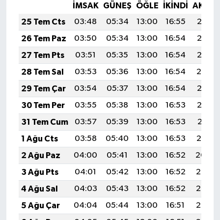
İMSAK
GÜNEŞ
ÖĞLE
İKINDI
AKŞA
25 Tem Cts
03:48
05:34
13:00
16:55
20:17
26 Tem Paz
03:50
05:34
13:00
16:54
20:16
27 Tem Pts
03:51
05:35
13:00
16:54
20:15
28 Tem Sal
03:53
05:36
13:00
16:54
20:14
29 Tem Çar
03:54
05:37
13:00
16:54
20:13
30 Tem Per
03:55
05:38
13:00
16:53
20:12
31 Tem Cum
03:57
05:39
13:00
16:53
20:11
1 Ağu Cts
03:58
05:40
13:00
16:53
20:10
2 Ağu Paz
04:00
05:41
13:00
16:52
20:09
3 Ağu Pts
04:01
05:42
13:00
16:52
20:08
4 Ağu Sal
04:03
05:43
13:00
16:52
20:07
5 Ağu Çar
04:04
05:44
13:00
16:51
20:06