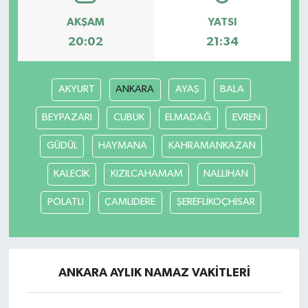
AKŞAM
YATSI
20:02
21:34
AKYURT
ANKARA
AYAŞ
BALA
BEYPAZARI
CUBUK
ELMADAĞ
EVREN
GÜDÜL
HAYMANA
KAHRAMANKAZAN
KALECİK
KIZILCAHAMAM
NALLIHAN
POLATLI
ÇAMLIDERE
ŞEREFLİKOÇHİSAR
ANKARA AYLIK NAMAZ VAKITLERI