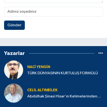
Gönder
Yazarlar
NACI YENGIN
TÜRK DÜNYASININ KURTULUŞ FORMÜLÜ
CELIL ALTINBILEK
Abdülhak Şinasi Hisar’ın Kelimelerinden…