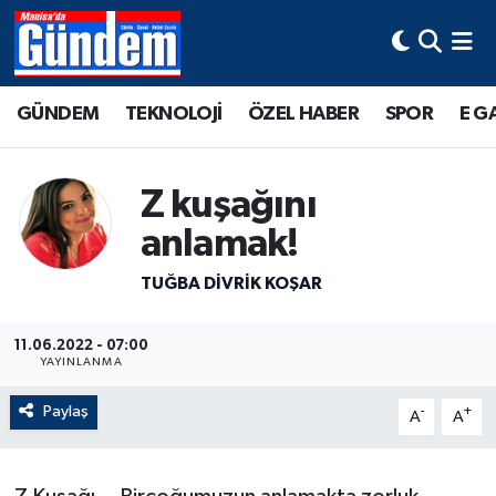
Manisa Hava Durumu
GÜNDEM
TEKNOLOJİ
ÖZEL HABER
SPOR
E G
Manisa Trafik Yoğunluk Haritası
Z kuşağını
Süper Lig Puan Durumu ve Fikstür
anlamak!
Tüm Manşetler
TUĞBA DIVRIK KOŞAR
Son Dakika Haberleri
11.06.2022 - 07:00
Haber Arşivi
YAYINLANMA
Paylaş
-
+
A
A