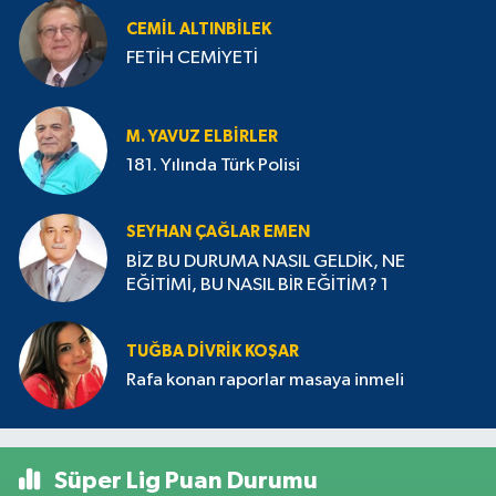
CEMIL ALTINBILEK
FETİH CEMİYETİ
M. YAVUZ ELBIRLER
181. Yılında Türk Polisi
SEYHAN ÇAĞLAR EMEN
BİZ BU DURUMA NASIL GELDİK, NE
EĞİTİMİ, BU NASIL BİR EĞİTİM? 1
TUĞBA DIVRIK KOŞAR
Rafa konan raporlar masaya inmeli
Süper Lig Puan Durumu