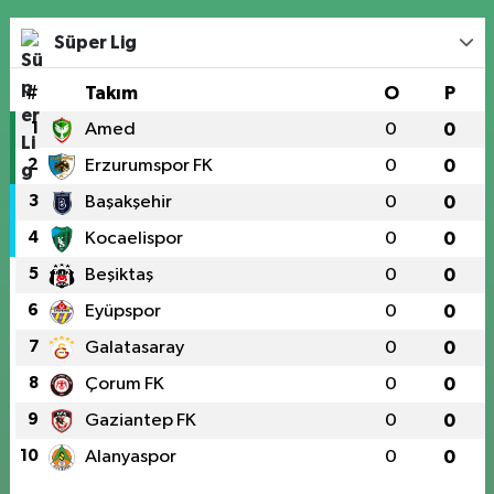
Süper Lig
#
Takım
O
P
1
Amed
0
0
2
Erzurumspor FK
0
0
3
Başakşehir
0
0
4
Kocaelispor
0
0
5
Beşiktaş
0
0
6
Eyüpspor
0
0
7
Galatasaray
0
0
8
Çorum FK
0
0
9
Gaziantep FK
0
0
10
Alanyaspor
0
0