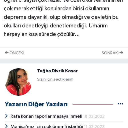
öğrenci sayısı çok fazla. Ve özel okul velilerinin en
çok merak ettiği konulardan birisi okullarının
depreme dayanıklı olup olmadığı ve devletin bu
okulları denetleyip denetlemediği. Umarım
herşey en kısa sürede çözülür…
ÖNCEKI
SONRAKI
Tuğba Divrik Koşar
Sizin için seçtiklerim
Yazarın Diğer Yazıları
Rafa konan raporlar masaya inmeli
18.03.2023
Manisa’mız için çok önemli işbirliği
11.03.2023