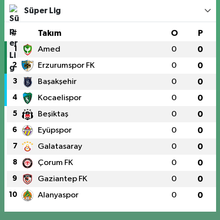
Süper Lig
#
Takım
O
P
1
Amed
0
0
2
Erzurumspor FK
0
0
3
Başakşehir
0
0
4
Kocaelispor
0
0
5
Beşiktaş
0
0
6
Eyüpspor
0
0
7
Galatasaray
0
0
8
Çorum FK
0
0
9
Gaziantep FK
0
0
10
Alanyaspor
0
0