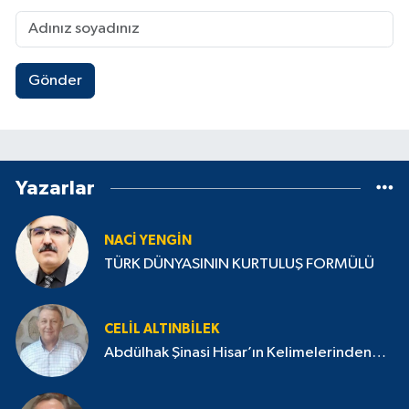
Gönder
Yazarlar
NACI YENGIN
TÜRK DÜNYASININ KURTULUŞ FORMÜLÜ
CELIL ALTINBILEK
Abdülhak Şinasi Hisar’ın Kelimelerinden…