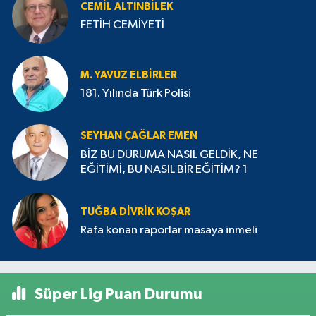
CEMIL ALTINBILEK
FETİH CEMİYETİ
M. YAVUZ ELBIRLER
181. Yılında Türk Polisi
SEYHAN ÇAĞLAR EMEN
BİZ BU DURUMA NASIL GELDİK, NE
EĞİTİMİ, BU NASIL BİR EĞİTİM? 1
TUĞBA DIVRIK KOŞAR
Rafa konan raporlar masaya inmeli
Süper Lig Puan Durumu