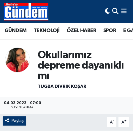
Manisa Hava Durumu
GÜNDEM
TEKNOLOJİ
ÖZEL HABER
SPOR
E G
Manisa Trafik Yoğunluk Haritası
Okullarımız
Süper Lig Puan Durumu ve Fikstür
depreme dayanıklı
Tüm Manşetler
mı
Son Dakika Haberleri
TUĞBA DIVRIK KOŞAR
Haber Arşivi
04.03.2023 - 07:00
YAYINLANMA
Paylaş
-
+
A
A