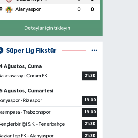
0
Alanyaspor
0
0
Detaylar için tıklayın
Süper Lig Fikstür
4 Ağustos, Cuma
alatasaray - Çorum FK
21:30
5 Ağustos, Cumartesi
onyaspor - Rizespor
19:00
asımpaşa - Trabzonspor
19:00
ençlerbirliği S.K. - Fenerbahçe
21:30
aziantep FK - Alanyaspor
21:30