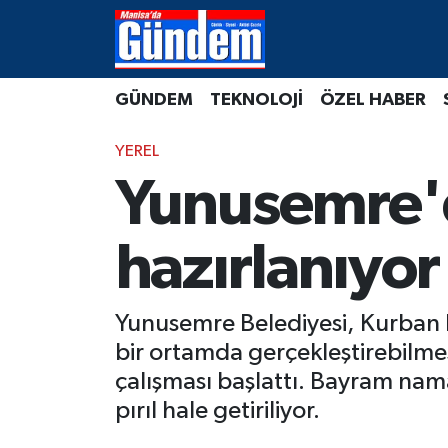
Manisa Hava Durumu
GÜNDEM
TEKNOLOJİ
ÖZEL HABER
Manisa Trafik Yoğunluk Haritası
YEREL
Süper Lig Puan Durumu ve Fikstür
Yunusemre'
Tüm Manşetler
hazırlanıyor
Son Dakika Haberleri
Yunusemre Belediyesi, Kurban B
Haber Arşivi
bir ortamda gerçekleştirebilmes
çalışması başlattı. Bayram nam
pırıl hale getiriliyor.