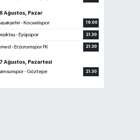
6 Ağustos, Pazar
aşakşehir - Kocaelispor
19:00
eşiktaş - Eyüpspor
21:30
med - Erzurumspor FK
21:30
7 Ağustos, Pazartesi
amsunspor - Göztepe
21:30