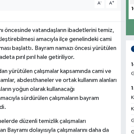
-
+
A
A
1
 öncesinde vatandaşların ibadetlerini temiz,
leştirebilmesi amacıyla ilçe genelindeki cami
şması başlattı. Bayram namazı öncesi yürütülen
ta pırıl pırıl hale getiriliyor.
1
dan yürütülen çalışmalar kapsamında cami ve
G
 camlar, abdesthaneler ve ortak kullanım alanları
1
ların yoğun olarak kullanacağı
amacıyla sürdürülen çalışmaların bayram
K
di.
K
elerde düzenli temizlik çalışmaları
G
an Bayramı dolayısıyla çalışmalarını daha da
G