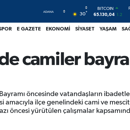
BITCOIN
65.130,04
1.2
°
30
DOLAR
47,7106
0.17
SPOR
E GAZETE
EKONOMİ
SİYASET
YAŞAM
SA
EURO
55,1652
0.27
STERLİN
64,4046
0.35
de camiler bayr
GRAM ALTIN
6618.49
2.12
BİST100
13.773
-19
ayramı öncesinde vatandaşların ibadetleri
i amacıyla ilçe genelindeki cami ve mescit
azı öncesi yürütülen çalışmalar kapsamınd