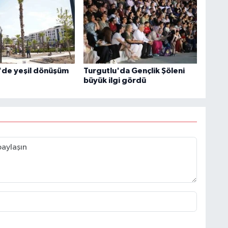
de yeşil dönüşüm
Turgutlu'da Gençlik Şöleni
büyük ilgi gördü