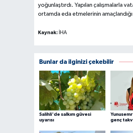
yoğunlaştırdı. Yapılan çalışmalarla va
ortamda eda etmelerinin amaçlandığı i
Kaynak:
İHA
Bunlar da ilginizi çekebilir
Salihli'de salkım güvesi
Yunusemr
uyarısı
genç takv