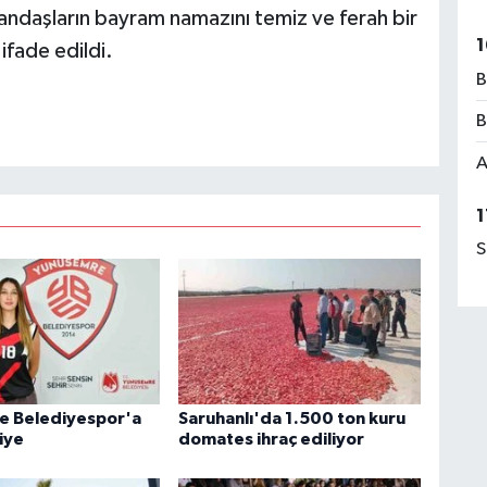
tandaşların bayram namazını temiz ve ferah bir
1
fade edildi.
B
B
A
1
S
e Belediyespor'a
Saruhanlı'da 1.500 ton kuru
iye
domates ihraç ediliyor