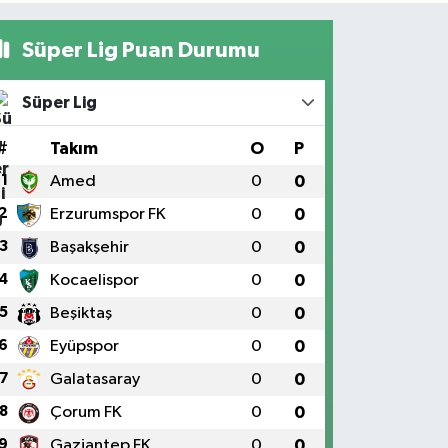
Süper Lig Puan Durumu
Süper Lig
#
Takım
O
P
1
Amed
0
0
2
Erzurumspor FK
0
0
3
Başakşehir
0
0
4
Kocaelispor
0
0
5
Beşiktaş
0
0
6
Eyüpspor
0
0
7
Galatasaray
0
0
8
Çorum FK
0
0
9
Gaziantep FK
0
0