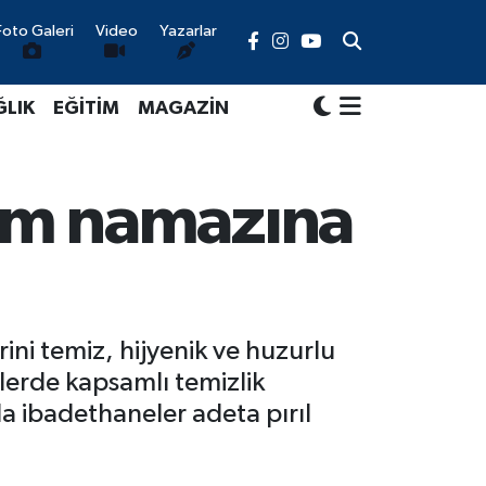
Foto Galeri
Video
Yazarlar
ĞLIK
EĞİTİM
MAGAZİN
am namazına
ni temiz, hijyenik ve huzurlu
lerde kapsamlı temizlik
a ibadethaneler adeta pırıl