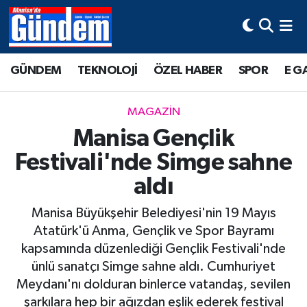
Manisa Hava Durumu
GÜNDEM
TEKNOLOJİ
ÖZEL HABER
SPOR
E G
Manisa Trafik Yoğunluk Haritası
MAGAZİN
Süper Lig Puan Durumu ve Fikstür
Manisa Gençlik
Festivali'nde Simge sahne
Tüm Manşetler
aldı
Son Dakika Haberleri
Manisa Büyükşehir Belediyesi'nin 19 Mayıs
Haber Arşivi
Atatürk'ü Anma, Gençlik ve Spor Bayramı
kapsamında düzenlediği Gençlik Festivali'nde
ünlü sanatçı Simge sahne aldı. Cumhuriyet
Meydanı'nı dolduran binlerce vatandaş, sevilen
şarkılara hep bir ağızdan eşlik ederek festival