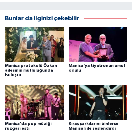
Bunlar da ilginizi çekebilir
Manisa protokolü Özkan
Manisa'ya tiyatronun umut
ailesinin mutluluğunda
ödülü
buluştu
Manisa'da pop müziği
Kıraç şarkılarını binlerce
rüzgarı esti
Manisalı ile seslendirdi