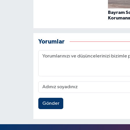
Bayram So
Korumanı
Yorumlar
Gönder