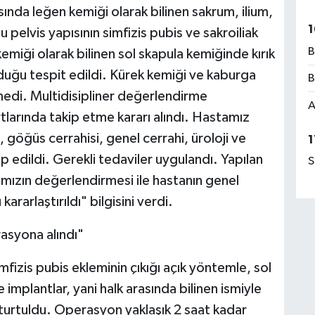
ında leğen kemiği olarak bilinen sakrum, ilium,
1
 pelvis yapısının simfizis pubis ve sakroiliak
B
emiği olarak bilinen sol skapula kemiğinde kırık
lduğu tespit edildi. Kürek kemiği ve kaburga
B
lmedi. Multidisipliner değerlendirme
A
arında takip etme kararı alındı. Hastamız
 göğüs cerrahisi, genel cerrahi, üroloji ve
1
 edildi. Gerekli tedaviler uygulandı. Yapılan
S
mızın değerlendirmesi ile hastanın genel
arlaştırıldı" bilgisini verdi.
asyona alındı"
fizis pubis ekleminin çıkığı açık yöntemle, sol
e implantlar, yani halk arasında bilinen ismiyle
 oturtuldu. Operasyon yaklaşık 2 saat kadar