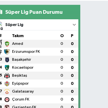
Süper Lig Puan Durumu
Süper Lig
#
Takım
O
P
1
Amed
0
0
2
Erzurumspor FK
0
0
3
Başakşehir
0
0
4
Kocaelispor
0
0
5
Beşiktaş
0
0
6
Eyüpspor
0
0
7
Galatasaray
0
0
8
Çorum FK
0
0
9
Gaziantep FK
0
0