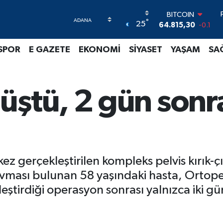
BITCOIN
64.815,30
-0.1
°
25
DOLAR
47,7436
0.18
SPOR
E GAZETE
EKONOMİ
SİYASET
YAŞAM
SA
EURO
55,2510
0.32
STERLİN
64,4811
0.38
üştü, 2 gün sonr
GRAM ALTIN
6660.55
0
BİST100
13.779
-14
ez gerçekleştirilen kompleks pelvis kırık-çı
avması bulunan 58 yaşındaki hasta, Ortop
leştirdiği operasyon sonrası yalnızca iki g