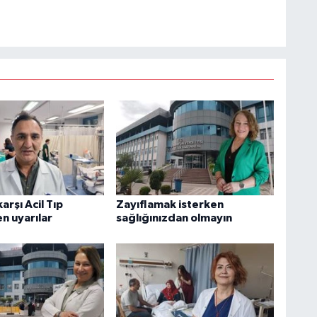
arşı Acil Tıp
Zayıflamak isterken
n uyarılar
sağlığınızdan olmayın