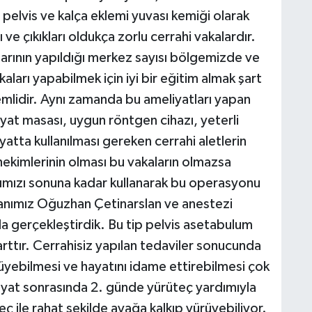
p pelvis ve kalça eklemi yuvası kemiği olarak
 ve çıkıkları oldukça zorlu cerrahi vakalardır.
tlarının yapıldığı merkez sayısı bölgemizde ve
ları yapabilmek için iyi bir eğitim almak şart
mlidir. Aynı zamanda bu ameliyatları yapan
yat masası, uygun röntgen cihazı, yeterli
atta kullanılması gereken cerrahi aletlerin
 hekimlerinin olması bu vakaların olmazsa
rımızı sonuna kadar kullanarak bu operasyonu
nımız Oğuzhan Çetinarslan ve anestezi
yla gerçekleştirdik. Bu tip pelvis asetabulum
arttır. Cerrahisiz yapılan tedaviler sonucunda
üyebilmesi ve hayatını idame ettirebilmesi çok
iyat sonrasında 2. günde yürüteç yardımıyla
ç ile rahat şekilde ayağa kalkıp yürüyebiliyor.