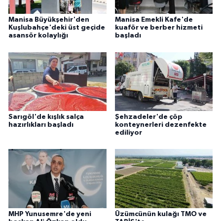
Manisa Büyükşehir'den
Manisa Emekli Kafe'de
Kuşlubahçe'deki üst geçide
kuaför ve berber hizmeti
asansör kolaylığı
başladı
Sarıgöl'de kışlık salça
Şehzadeler'de çöp
hazırlıkları başladı
konteynerleri dezenfekte
ediliyor
MHP Yunusemre'de yeni
Üzümcünün kulağı TMO ve