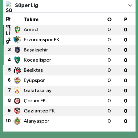
Süper Lig
#
Takım
O
P
1
Amed
0
0
2
Erzurumspor FK
0
0
3
Başakşehir
0
0
4
Kocaelispor
0
0
5
Beşiktaş
0
0
6
Eyüpspor
0
0
7
Galatasaray
0
0
8
Çorum FK
0
0
9
Gaziantep FK
0
0
10
Alanyaspor
0
0