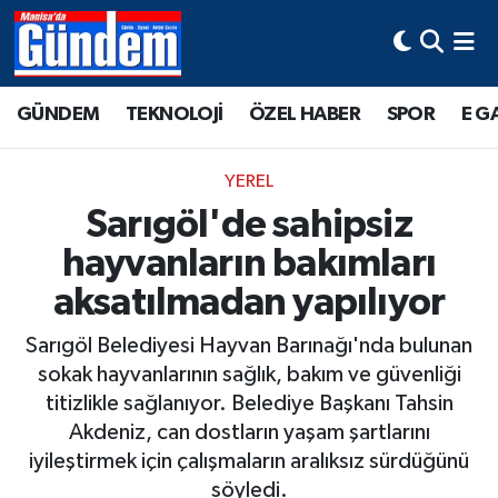
Manisa Hava Durumu
GÜNDEM
TEKNOLOJİ
ÖZEL HABER
SPOR
E G
Manisa Trafik Yoğunluk Haritası
YEREL
Süper Lig Puan Durumu ve Fikstür
Sarıgöl'de sahipsiz
hayvanların bakımları
Tüm Manşetler
aksatılmadan yapılıyor
Son Dakika Haberleri
Sarıgöl Belediyesi Hayvan Barınağı'nda bulunan
Haber Arşivi
sokak hayvanlarının sağlık, bakım ve güvenliği
titizlikle sağlanıyor. Belediye Başkanı Tahsin
Akdeniz, can dostların yaşam şartlarını
iyileştirmek için çalışmaların aralıksız sürdüğünü
söyledi.