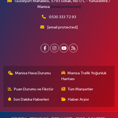
Güzelyurt Mahallesi, 5793 Sokak, No:1/C - Yunusemre /
Manisa
[email protected]
0530 333 72 93
[email protected]
Manisa Hava Durumu
Manisa Trafik Yoğunluk
Haritası
Puan Durumu ve Fikstür
Tüm Manşetler
Son Dakika Haberleri
Haber Arşivi