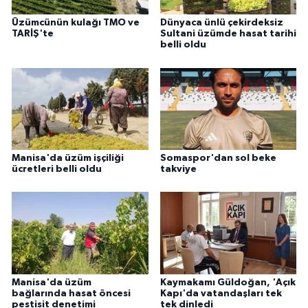
Üzümcünün kulağı TMO ve
Dünyaca ünlü çekirdeksiz
TARİŞ'te
Sultani üzümde hasat tarihi
belli oldu
Manisa'da üzüm işçiliği
Somaspor'dan sol beke
ücretleri belli oldu
takviye
Manisa'da üzüm
Kaymakamı Güldoğan, 'Açık
bağlarında hasat öncesi
Kapı'da vatandaşları tek
pestisit denetimi
tek dinledi