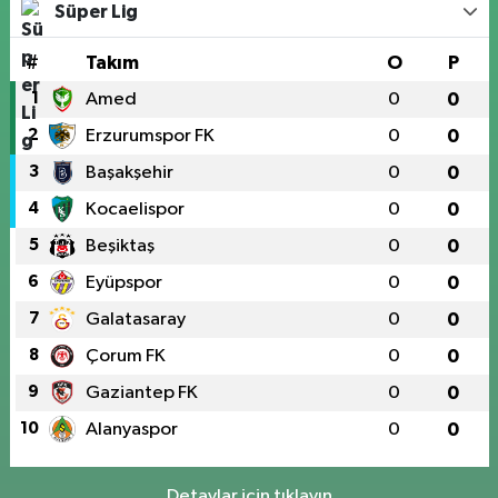
Süper Lig
#
Takım
O
P
1
Amed
0
0
2
Erzurumspor FK
0
0
3
Başakşehir
0
0
4
Kocaelispor
0
0
5
Beşiktaş
0
0
6
Eyüpspor
0
0
7
Galatasaray
0
0
8
Çorum FK
0
0
9
Gaziantep FK
0
0
10
Alanyaspor
0
0
Detaylar için tıklayın