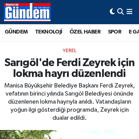
Manisa Hava Durumu
GÜNDEM
TEKNOLOJİ
ÖZEL HABER
SPOR
E G
Manisa Trafik Yoğunluk Haritası
YEREL
Süper Lig Puan Durumu ve Fikstür
Sarıgöl'de Ferdi Zeyrek için
lokma hayrı düzenlendi
Tüm Manşetler
Manisa Büyükşehir Belediye Başkanı Ferdi Zeyrek,
Son Dakika Haberleri
vefatının birinci yılında Sarıgöl Belediyesi önünde
düzenlenen lokma hayrıyla anıldı. Vatandaşların
Haber Arşivi
yoğun ilgi gösterdiği programda, Zeyrek için
dualar edildi.