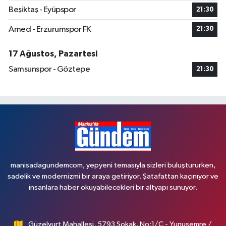
Beşiktaş - Eyüpspor
21:30
Amed - Erzurumspor FK
21:30
17 Ağustos, Pazartesi
Samsunspor - Göztepe
21:30
manisadagundemcom, yepyeni temasıyla sizleri buluştururken,
sadelik ve modernizmi bir araya getiriyor. Şatafattan kaçınıyor ve
insanlara haber okuyabilecekleri bir altyapı sunuyor.
Güzelyurt Mahallesi, 5793 Sokak, No:1/C - Yunusemre /