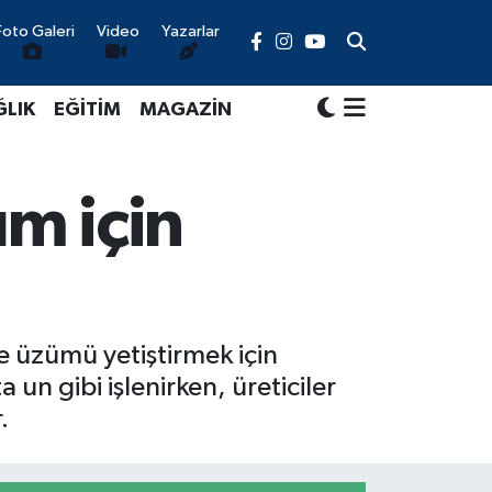
Foto Galeri
Video
Yazarlar
ĞLIK
EĞİTİM
MAGAZİN
üm için
ye üzümü yetiştirmek için
n gibi işlenirken, üreticiler
.