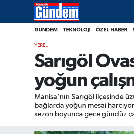
Manisa Hava Durumu
GÜNDEM
TEKNOLOJİ
ÖZEL HABER
Manisa Trafik Yoğunluk Haritası
YEREL
Süper Lig Puan Durumu ve Fikstür
Sarıgöl Ovas
Tüm Manşetler
yoğun çalış
Son Dakika Haberleri
Manisa'nın Sarıgöl ilçesinde üzü
Haber Arşivi
bağlarda yoğun mesai harcıyor. 
sezon boyunca gece gündüz çalı