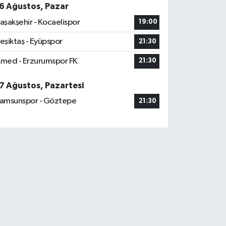
6 Ağustos, Pazar
aşakşehir - Kocaelispor
19:00
eşiktaş - Eyüpspor
21:30
med - Erzurumspor FK
21:30
7 Ağustos, Pazartesi
amsunspor - Göztepe
21:30