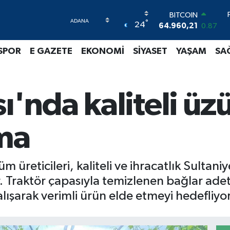
BITCOIN
°
24
64.960,21
0.87
DOLAR
47,7436
0.18
SPOR
E GAZETE
EKONOMİ
SİYASET
YAŞAM
SA
EURO
55,2510
0.32
STERLİN
64,4811
0.38
ı'nda kaliteli üz
GRAM ALTIN
6660.55
0.03
BİST100
ma
13.779
-14
m üreticileri, kaliteli ve ihracatlık Sultani
Traktör çapasıyla temizlenen bağlar adeta u
şarak verimli ürün elde etmeyi hedefliyor