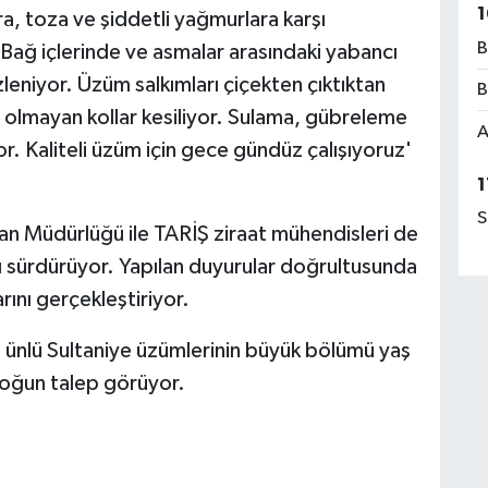
1
ara, toza ve şiddetli yağmurlara karşı
B
 Bağ içlerinde ve asmalar arasındaki yabancı
leniyor. Üzüm salkımları çiçekten çıktıktan
B
m olmayan kollar kesiliyor. Sulama, gübreleme
A
r. Kaliteli üzüm için gece gündüz çalışıyoruz'
1
S
an Müdürlüğü ile TARİŞ ziraat mühendisleri de
nı sürdürüyor. Yapılan duyurular doğrultusunda
rını gerçekleştiriyor.
a ünlü Sultaniye üzümlerinin büyük bölümü yaş
 yoğun talep görüyor.