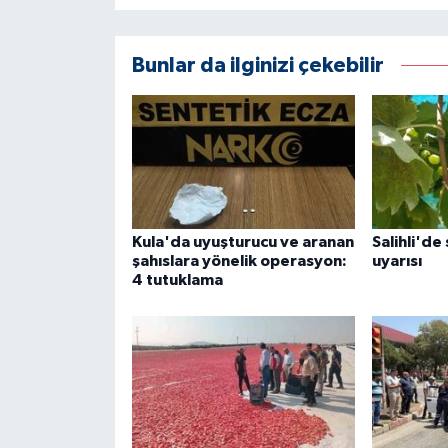
Bunlar da ilginizi çekebilir
Kula'da uyuşturucu ve aranan
Salihli'de
şahıslara yönelik operasyon:
uyarısı
4 tutuklama