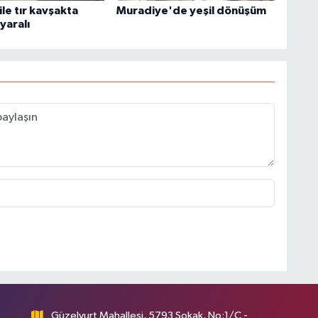
le tır kavşakta
Muradiye'de yeşil dönüşüm
 yaralı
Güzelyurt Mahallesi, 5793 Sokak, No:1/C -