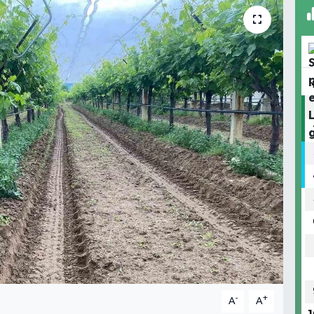
-
+
A
A