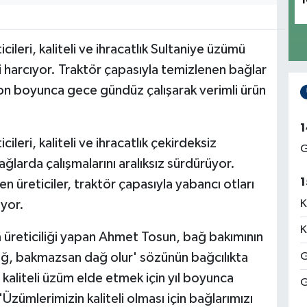
1
ileri, kaliteli ve ihracatlık Sultaniye üzümü
 harcıyor. Traktör çapasıyla temizlenen bağlar
ezon boyunca gece gündüz çalışarak verimli ürün
1
ileri, kaliteli ve ihracatlık çekirdeksiz
G
ğlarda çalışmalarını aralıksız sürdürüyor.
1
üreticiler, traktör çapasıyla yabancı otları
iyor.
K
K
 üreticiliği yapan Ahmet Tosun, bağ bakımının
ğ, bakmazsan dağ olur' sözünün bağcılıkta
G
 kaliteli üzüm elde etmek için yıl boyunca
G
Üzümlerimizin kaliteli olması için bağlarımızı