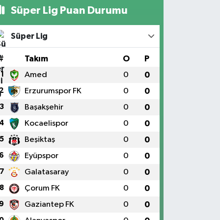
Süper Lig Puan Durumu
Süper Lig
#
Takım
O
P
1
Amed
0
0
2
Erzurumspor FK
0
0
3
Başakşehir
0
0
4
Kocaelispor
0
0
5
Beşiktaş
0
0
6
Eyüpspor
0
0
7
Galatasaray
0
0
8
Çorum FK
0
0
9
Gaziantep FK
0
0