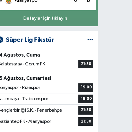
0
Alanyaspor
0
0
Detaylar için tıklayın
Süper Lig Fikstür
4 Ağustos, Cuma
alatasaray - Çorum FK
21:30
5 Ağustos, Cumartesi
onyaspor - Rizespor
19:00
asımpaşa - Trabzonspor
19:00
ençlerbirliği S.K. - Fenerbahçe
21:30
aziantep FK - Alanyaspor
21:30