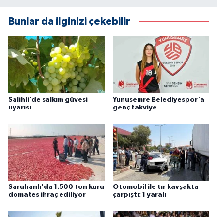
Bunlar da ilginizi çekebilir
Salihli'de salkım güvesi
Yunusemre Belediyespor'a
uyarısı
genç takviye
Saruhanlı'da 1.500 ton kuru
Otomobil ile tır kavşakta
domates ihraç ediliyor
çarpıştı: 1 yaralı