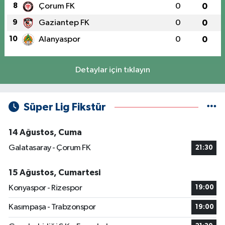
8
Çorum FK
0
0
9
Gaziantep FK
0
0
10
Alanyaspor
0
0
Detaylar için tıklayın
Süper Lig Fikstür
14 Ağustos, Cuma
Galatasaray - Çorum FK
21:30
15 Ağustos, Cumartesi
Konyaspor - Rizespor
19:00
Kasımpaşa - Trabzonspor
19:00