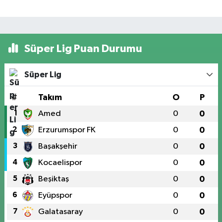
Süper Lig Puan Durumu
Süper Lig
#
Takım
O
P
1
Amed
0
0
2
Erzurumspor FK
0
0
3
Başakşehir
0
0
4
Kocaelispor
0
0
5
Beşiktaş
0
0
6
Eyüpspor
0
0
7
Galatasaray
0
0