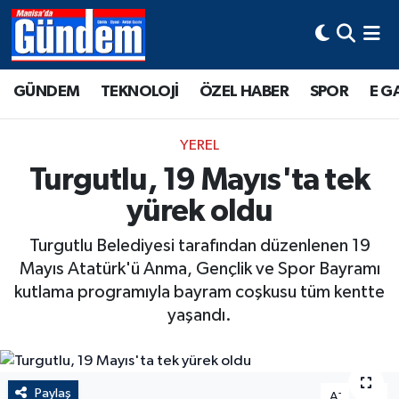
Manisa Hava Durumu
GÜNDEM
TEKNOLOJİ
ÖZEL HABER
SPOR
E G
Manisa Trafik Yoğunluk Haritası
YEREL
Süper Lig Puan Durumu ve Fikstür
Turgutlu, 19 Mayıs'ta tek
yürek oldu
Tüm Manşetler
Turgutlu Belediyesi tarafından düzenlenen 19
Son Dakika Haberleri
Mayıs Atatürk'ü Anma, Gençlik ve Spor Bayramı
kutlama programıyla bayram coşkusu tüm kentte
Haber Arşivi
yaşandı.
Paylaş
-
+
A
A