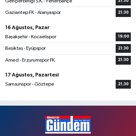
Gençlerbirliği S.K. - Fenerbahçe
21:30
Gaziantep FK - Alanyaspor
21:30
16 Ağustos, Pazar
Başakşehir - Kocaelispor
19:00
Beşiktaş - Eyüpspor
21:30
Amed - Erzurumspor FK
21:30
17 Ağustos, Pazartesi
Samsunspor - Göztepe
21:30