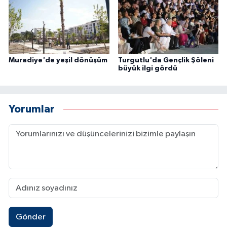
Muradiye'de yeşil dönüşüm
Turgutlu'da Gençlik Şöleni
büyük ilgi gördü
Yorumlar
Gönder