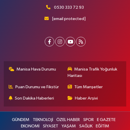
0530 333 72 93
[email protected]
Manisa Hava Durumu
Manisa Trafik Yoğunluk
Haritası
Puan Durumu ve Fikstür
Tüm Manşetler
Son Dakika Haberleri
Haber Arşivi
GÜNDEM
TEKNOLOJİ
ÖZEL HABER
SPOR
E GAZETE
EKONOMİ
SİYASET
YAŞAM
SAĞLIK
EĞİTİM