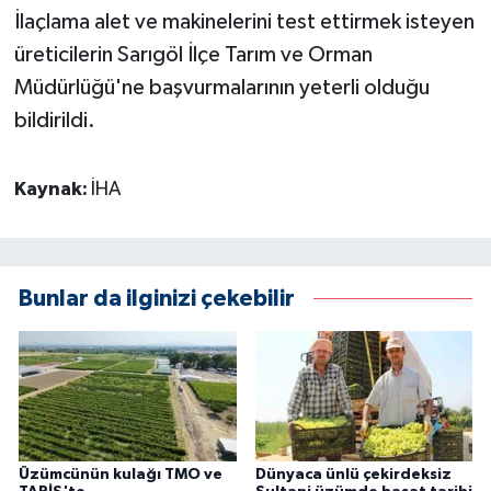
İlaçlama alet ve makinelerini test ettirmek isteyen
üreticilerin Sarıgöl İlçe Tarım ve Orman
Müdürlüğü'ne başvurmalarının yeterli olduğu
bildirildi.
Kaynak:
İHA
Bunlar da ilginizi çekebilir
Üzümcünün kulağı TMO ve
Dünyaca ünlü çekirdeksiz