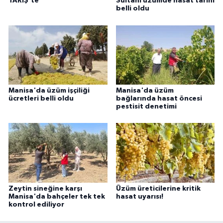
TARİŞ'te
Sultani üzümde hasat tarihi
belli oldu
Manisa'da üzüm işçiliği
Manisa'da üzüm
ücretleri belli oldu
bağlarında hasat öncesi
pestisit denetimi
Zeytin sineğine karşı
Üzüm üreticilerine kritik
Manisa'da bahçeler tek tek
hasat uyarısı!
kontrol ediliyor