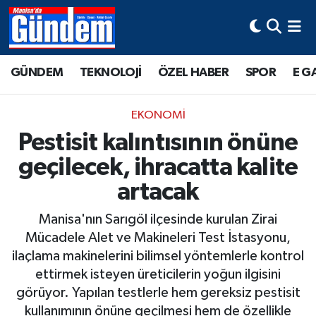
Manisa Hava Durumu
GÜNDEM
TEKNOLOJİ
ÖZEL HABER
SPOR
E G
Manisa Trafik Yoğunluk Haritası
EKONOMİ
Süper Lig Puan Durumu ve Fikstür
Pestisit kalıntısının önüne
geçilecek, ihracatta kalite
Tüm Manşetler
artacak
Son Dakika Haberleri
Manisa'nın Sarıgöl ilçesinde kurulan Zirai
Haber Arşivi
Mücadele Alet ve Makineleri Test İstasyonu,
ilaçlama makinelerini bilimsel yöntemlerle kontrol
ettirmek isteyen üreticilerin yoğun ilgisini
görüyor. Yapılan testlerle hem gereksiz pestisit
kullanımının önüne geçilmesi hem de özellikle