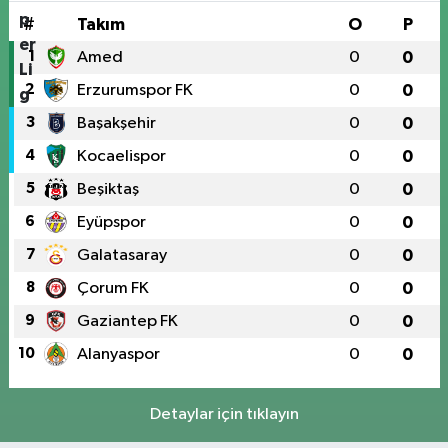
#
Takım
O
P
1
Amed
0
0
2
Erzurumspor FK
0
0
3
Başakşehir
0
0
4
Kocaelispor
0
0
5
Beşiktaş
0
0
6
Eyüpspor
0
0
7
Galatasaray
0
0
8
Çorum FK
0
0
9
Gaziantep FK
0
0
10
Alanyaspor
0
0
Detaylar için tıklayın