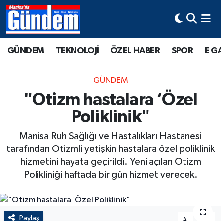
Manisa Hava Durumu
GÜNDEM
TEKNOLOJİ
ÖZEL HABER
SPOR
E G
Manisa Trafik Yoğunluk Haritası
GÜNDEM
Süper Lig Puan Durumu ve Fikstür
"Otizm hastalara ‘Özel
Poliklinik"
Tüm Manşetler
Manisa Ruh Sağlığı ve Hastalıkları Hastanesi
Son Dakika Haberleri
tarafından Otizmli yetişkin hastalara özel poliklinik
hizmetini hayata geçirildi. Yeni açılan Otizm
Haber Arşivi
Polikliniği haftada bir gün hizmet verecek.
Paylaş
-
+
A
A