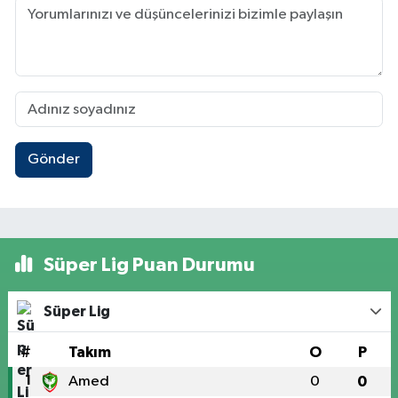
Gönder
Süper Lig Puan Durumu
Süper Lig
#
Takım
O
P
1
Amed
0
0