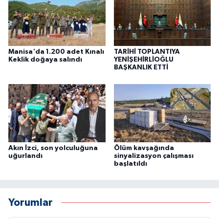
Manisa'da 1.200 adet Kınalı
TARİHİ TOPLANTIYA
Keklik doğaya salındı
YENİŞEHİRLİOĞLU
BAŞKANLIK ETTİ
Akın İzci, son yolculuğuna
Ölüm kavşağında
uğurlandı
sinyalizasyon çalışması
başlatıldı
Yorumlar