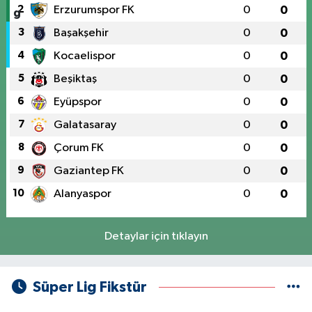
2
Erzurumspor FK
0
0
3
Başakşehir
0
0
4
Kocaelispor
0
0
5
Beşiktaş
0
0
6
Eyüpspor
0
0
7
Galatasaray
0
0
8
Çorum FK
0
0
9
Gaziantep FK
0
0
10
Alanyaspor
0
0
Detaylar için tıklayın
Süper Lig Fikstür