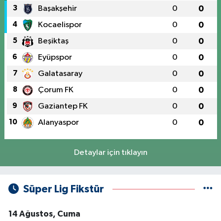
3
Başakşehir
0
0
4
Kocaelispor
0
0
5
Beşiktaş
0
0
6
Eyüpspor
0
0
7
Galatasaray
0
0
8
Çorum FK
0
0
9
Gaziantep FK
0
0
10
Alanyaspor
0
0
Detaylar için tıklayın
Süper Lig Fikstür
14 Ağustos, Cuma