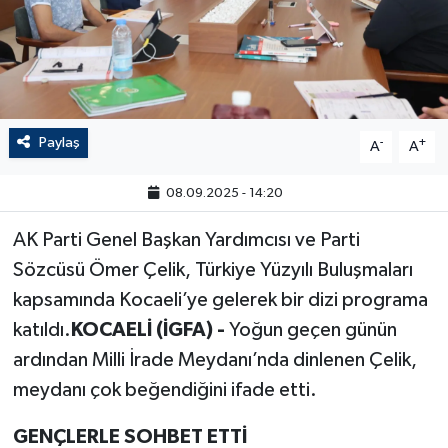
Paylaş
-
+
A
A
08.09.2025 - 14:20
AK Parti Genel Başkan Yardımcısı ve Parti
Sözcüsü Ömer Çelik, Türkiye Yüzyılı Buluşmaları
kapsamında Kocaeli’ye gelerek bir dizi programa
katıldı.
KOCAELİ (İGFA) -
Yoğun geçen günün
ardından Milli İrade Meydanı’nda dinlenen Çelik,
meydanı çok beğendiğini ifade etti.
GENÇLERLE SOHBET ETTİ