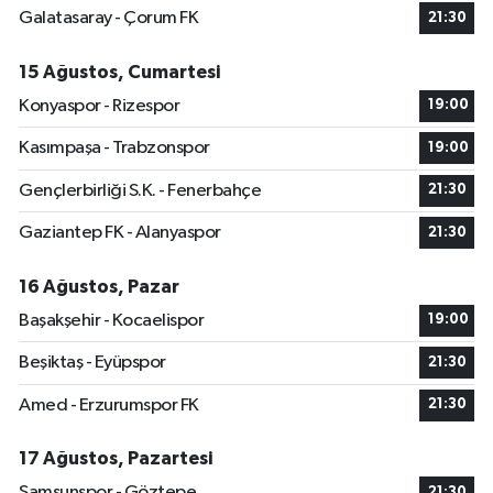
Galatasaray - Çorum FK
21:30
15 Ağustos, Cumartesi
Konyaspor - Rizespor
19:00
Kasımpaşa - Trabzonspor
19:00
Gençlerbirliği S.K. - Fenerbahçe
21:30
Gaziantep FK - Alanyaspor
21:30
16 Ağustos, Pazar
Başakşehir - Kocaelispor
19:00
Beşiktaş - Eyüpspor
21:30
Amed - Erzurumspor FK
21:30
17 Ağustos, Pazartesi
Samsunspor - Göztepe
21:30