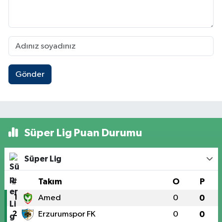
Gönder
Süper Lig Puan Durumu
Süper Lig
#
Takım
O
P
1
Amed
0
0
2
Erzurumspor FK
0
0