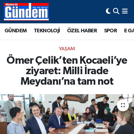
Manisa Hava Durumu
GÜNDEM
TEKNOLOJİ
ÖZEL HABER
SPOR
E G
Manisa Trafik Yoğunluk Haritası
YAŞAM
Süper Lig Puan Durumu ve Fikstür
Ömer Çelik’ten Kocaeli’ye
ziyaret: Milli İrade
Tüm Manşetler
Meydanı’na tam not
Son Dakika Haberleri
Haber Arşivi